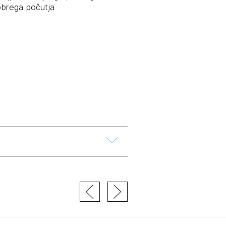
obrega počutja
tiranje
vna pomoč
0
estitorje
ki
sti