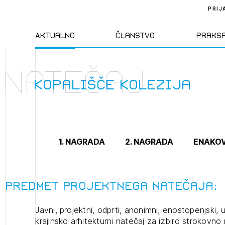
PRIJ
Aktualno
Članstvo
Praks
Natečaj
Novice
Člani ZAPS
Standa
Kopališče Kolezija
Natečaji
Kandidati za
Pravil
člane
Izobraževanja
Zakon
1. NAGRADA
2. NAGRADA
ENAKOV
Kandidati za
izpit
Dogodki
Opravl
dejavn
Predmet projektnega natečaja:
Javni, projektni, odprti, anonimni, enostopenjski, ur
Sklepa
krajinsko arhitekturni natečaj za izbiro strokovn