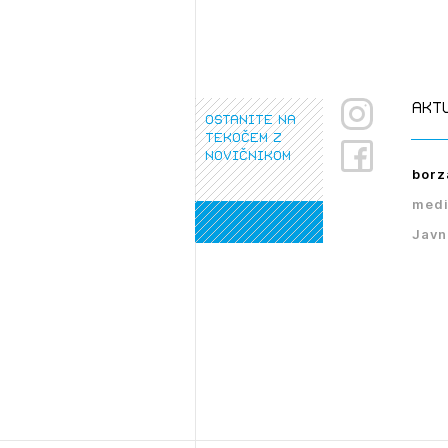
akt
ostanite na
tekočem z
novičnikom
borz
medi
Javn