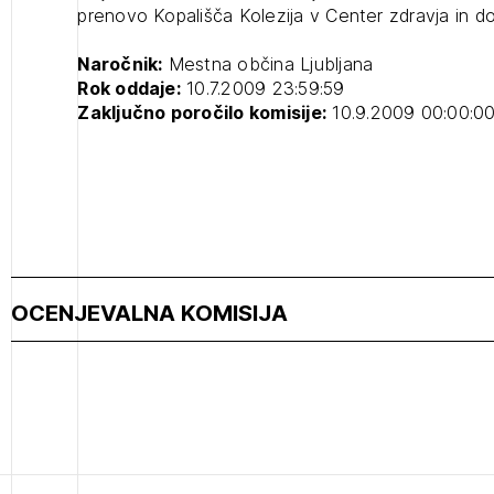
prenovo Kopališča Kolezija v Center zdravja in d
projek
Naročnik:
Mestna občina Ljubljana
Rok oddaje:
10.7.2009 23:59:59
Stroko
Zaključno poročilo komisije:
10.9.2009 00:00:0
Za inv
Občins
urbani
OCENJEVALNA KOMISIJA