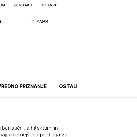
ISKANJE
AVA
KONTAKT
a
O ZAPS
rd ZAPS
Predstavitev
a stroke
Ekipa
odaja
Zlati svinčnik
REDNO PRIZNANJE
OSTALI
janje
Projekti
osti
Knjižnica
banistični, arhitekturni in
nje poslov
dokumentov
o najprimernejšega predloga za