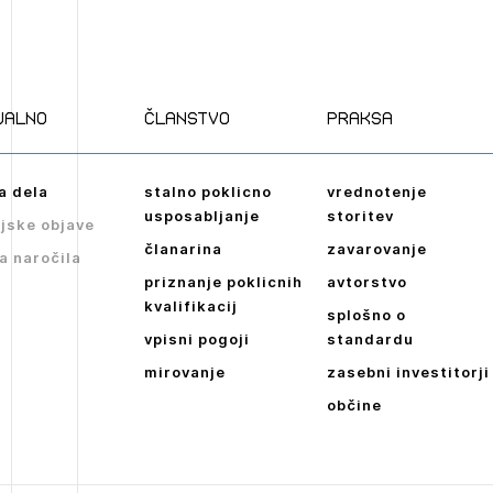
ualno
članstvo
praksa
a dela
stalno poklicno
vrednotenje
usposabljanje
storitev
jske objave
članarina
zavarovanje
a naročila
priznanje poklicnih
avtorstvo
kvalifikacij
splošno o
vpisni pogoji
standardu
mirovanje
zasebni investitorji
občine