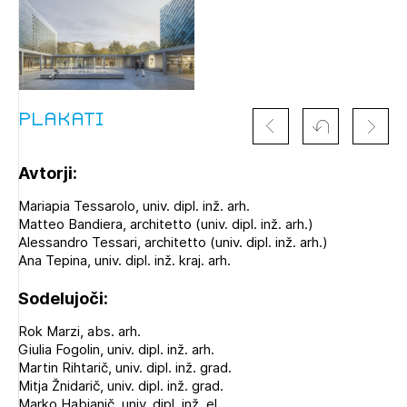
Izbrana vsebina je namenjena le ZAPS
registriranim uporabnikom. Da lahko do nje
dostopate, se je potrebno prijaviti.
Plakati
PRIJAVITE SE
REGISTRIRAJTE SE
Avtorji:
Mariapia Tessarolo, univ. dipl. inž. arh.
Matteo Bandiera, architetto (univ. dipl. inž. arh.)
Alessandro Tessari, architetto (univ. dipl. inž. arh.)
Ana Tepina, univ. dipl. inž. kraj. arh.
Sodelujoči:
Rok Marzi, abs. arh.
Giulia Fogolin, univ. dipl. inž. arh.
Martin Rihtarič, univ. dipl. inž. grad.
Mitja Žnidarič, univ. dipl. inž. grad.
Marko Habjanič, univ. dipl. inž. el.