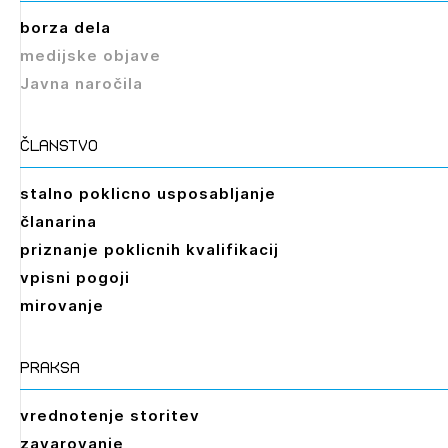
borza dela
medijske objave
Javna naročila
članstvo
stalno poklicno usposabljanje
članarina
priznanje poklicnih kvalifikacij
vpisni pogoji
mirovanje
praksa
vrednotenje storitev
zavarovanje