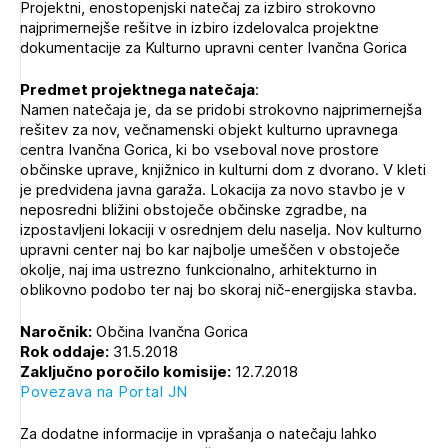
Projektni, enostopenjski natečaj za izbiro strokovno
Novičnik natečajev
najprimernejše rešitve in izbiro izdelovalca projektne
PRIJAVITE SE
dokumentacije za Kulturno upravni center Ivančna Gorica
Tedenski novičnik javnih naročil
Dnevne medijske objave
POZABLJENO GESLO
Predmet projektnega natečaja
:
Namen natečaja je, da se pridobi strokovno najprimernejša
REGISTRIRAJTE SE
rešitev za nov, večnamenski objekt kulturno upravnega
centra Ivančna Gorica, ki bo vseboval nove prostore
občinske uprave, knjižnico in kulturni dom z dvorano. V kleti
je predvidena javna garaža. Lokacija za novo stavbo je v
NAPREJ
neposredni bližini obstoječe občinske zgradbe, na
izpostavljeni lokaciji v osrednjem delu naselja. Nov kulturno
upravni center naj bo kar najbolje umeščen v obstoječe
okolje, naj ima ustrezno funkcionalno, arhitekturno in
oblikovno podobo ter naj bo skoraj nič-energijska stavba.
Naročnik:
Občina Ivančna Gorica
Rok oddaje:
31.5.2018
Zaključno poročilo komisije:
12.7.2018
Povezava na Portal JN
Za dodatne informacije in vprašanja o natečaju lahko