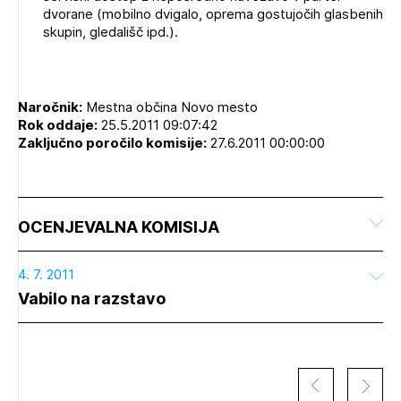
dvorane (mobilno dvigalo, oprema gostujočih glasbenih
skupin, gledališč ipd.).
Naročnik:
Mestna občina Novo mesto
Rok oddaje:
25.5.2011 09:07:42
Zaključno poročilo komisije:
27.6.2011 00:00:00
OCENJEVALNA KOMISIJA
4. 7. 2011
Vabilo na razstavo
Izbrana vsebina je namenjena le ZAPS
registriranim uporabnikom. Da lahko do nje