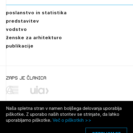
poslanstvo in statistika
predstavitev
vodstvo
ženske za arhitekturo
publikacije
zaps je članica
Dokumenti
Naša spletna stran v namen boljšega delovanja uporablja
A_B_natecajni_pogoji
piškotke. Z uporabo naših storitev se strinjate, da lahko
uporabljamo piškotke.
Več o piškotkih >>
A_B_priloga_1_tabela_povrsin.pdf
© 2021 Zbornica za arhitekturo in
Pravno obvestilo
|
O avtorjih
|
prostor Slovenije
Piškotki
C_natečajna_naloga