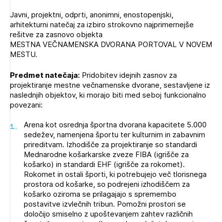
Novičnik natečajev
Javni, projektni, odprti, anonimni, enostopenjski,
PRIJAVITE SE
Tedenski novičnik javnih naročil
arhitekturni natečaj za izbiro strokovno najprimernejše
rešitve za zasnovo objekta
Dnevne medijske objave
POZABLJENO GESLO
MESTNA VEČNAMENSKA DVORANA PORTOVAL V NOVEM
MESTU.
REGISTRIRAJTE SE
Predmet natečaja:
Pridobitev idejnih zasnov za
projektiranje mestne večnamenske dvorane, sestavljene iz
naslednjih objektov, ki morajo biti med seboj funkcionalno
NAPREJ
povezani:
Arena kot osrednja športna dvorana kapacitete 5.000
sedežev, namenjena športu ter kulturnim in zabavnim
prireditvam. Izhodišče za projektiranje so standardi
Mednarodne košarkarske zveze FIBA (igrišče za
košarko) in standardi EHF (igrišče za rokomet).
Rokomet in ostali športi, ki potrebujejo več tlorisnega
prostora od košarke, so podrejeni izhodiščem za
košarko oziroma se prilagajajo s spremembo
postavitve izvlečnih tribun. Pomožni prostori se
določijo smiselno z upoštevanjem zahtev različnih