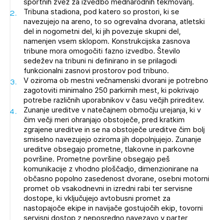
športnih zvez za izvedbo mednarodnih tekmovanj.
Tribuna stadiona, pod katero so prostori, ki se
navezujejo na areno, to so ogrevalna dvorana, atletski
del in nogometni del, ki jih povezuje skupni del,
namenjen vsem sklopom. Konstrukcijska zasnova
tribune mora omogočiti fazno izvedbo. Število
sedežev na tribuni ni definirano in se prilagodi
funkcionalni zasnovi prostorov pod tribuno.
V oziroma ob mestni večnamenski dvorani je potrebno
zagotoviti minimalno 250 parkirnih mest, ki pokrivajo
potrebe različnih uporabnikov v času večjih prireditev.
Zunanje ureditve v natečajnem območju urejanja, ki v
čim večji meri ohranjajo obstoječe, pred kratkim
zgrajene ureditve in se na obstoječe ureditve čim bolj
smiselno navezujejo oziroma jih dopolnjujejo. Zunanje
ureditve obsegajo prometne, tlakovne in parkovne
površine. Prometne površine obsegajo peš
komunikacije z vhodno ploščadjo, dimenzionirane na
občasno popolno zasedenost dvorane, osebni motorni
promet ob vsakodnevni in izredni rabi ter servisne
dostope, ki vključujejo avtobusni promet za
nastopajoče ekipe in navijače gostujočih ekip, tovorni
servisni dostop z neposredno navezavo v parter