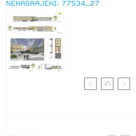
Nenagrajeni: 77534_27
Izbrana vsebina je namenjena le ZAPS
registriranim uporabnikom. Da lahko do nje
dostopate, se je potrebno prijaviti.