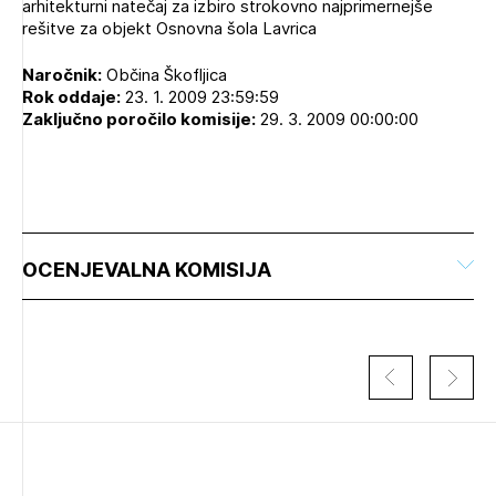
arhitekturni natečaj za izbiro strokovno najprimernejše
Novičnik natečajev
rešitve za objekt Osnovna šola Lavrica
PRIJAVITE SE
Tedenski novičnik javnih naročil
Naročnik:
Občina Škofljica
Dnevne medijske objave
POZABLJENO GESLO
Rok oddaje:
23. 1. 2009 23:59:59
Zaključno poročilo komisije:
29. 3. 2009 00:00:00
REGISTRIRAJTE SE
NAPREJ
OCENJEVALNA KOMISIJA