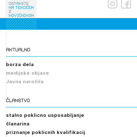
ostanite
PRIJAVITE SE
REGISTRIRAJTE SE
na tekočem
z
novičnikom
aktualno
borza dela
medijske objave
Javna naročila
članstvo
stalno poklicno usposabljanje
članarina
priznanje poklicnih kvalifikacij