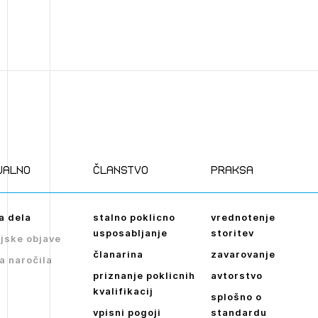
ualno
članstvo
praksa
a dela
stalno poklicno
vrednotenje
usposabljanje
storitev
jske objave
članarina
zavarovanje
a naročila
priznanje poklicnih
avtorstvo
kvalifikacij
splošno o
vpisni pogoji
standardu