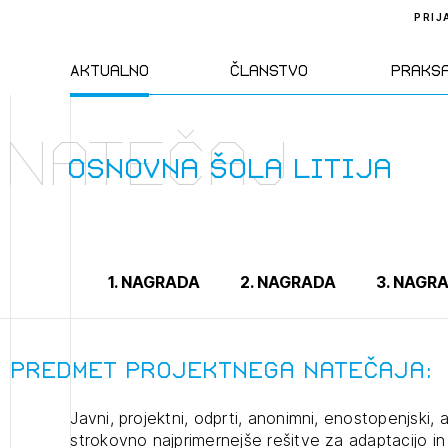
PRIJ
Aktualno
Članstvo
Praks
Natečaj
Novice
Člani ZAPS
Standa
Osnovna šola Litija
Natečaji
Kandidati za
Pravil
člane
Izobraževanja
Zakon
1. NAGRADA
2. NAGRADA
3. NAGR
Kandidati za
izpit
Dogodki
Opravl
dejavn
Predmet projektnega natečaja:
Javni, projektni, odprti, anonimni, enostopenjski, 
Sklepa
strokovno najprimernejše rešitve za adaptacijo 