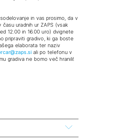
tiranje
odelovanje in vas prosimo, da v
 v času uradnih ur ZAPS (vsak
vna pomoč
ed 12.00 in 16.00 uro) dvignete
 pripraviti gradivo, ki ga boste
vašega elaborata ter naziv
estitorje
ercar@zaps.si
ali po telefonu v
mu gradiva ne bomo več hranili!
ki
sti