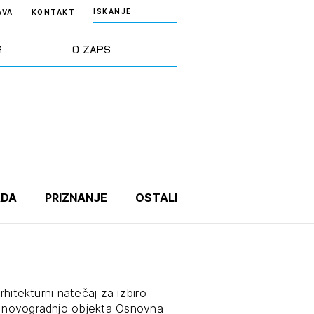
ISKANJE
AVA
KONTAKT
a
O ZAPS
rd ZAPS
Predstavitev
a stroke
Ekipa
odaja
Zlati svinčnik
ADA
PRIZNANJE
OSTALI
janje
Projekti
osti
Knjižnica
arhitekturni natečaj
za izbiro
nje poslov
dokumentov
in novogradnjo objekta Osnovna