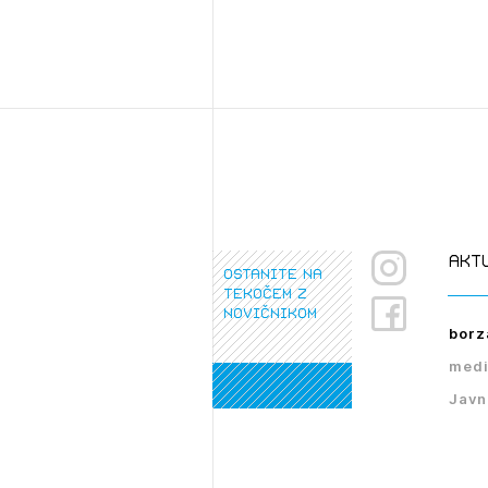
akt
ostanite na
tekočem z
novičnikom
borz
medi
Javn