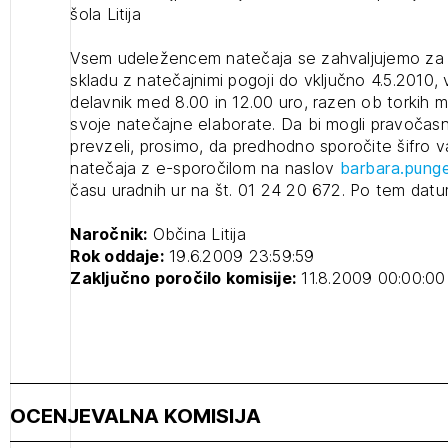
šola Litija
projek
Vsem udeležencem natečaja se zahvaljujemo za s
skladu z natečajnimi pogoji do vključno 4.5.2010,
Stroko
delavnik med 8.00 in 12.00 uro, razen ob torkih m
svoje natečajne elaborate. Da bi mogli pravočasno
prevzeli, prosimo, da predhodno sporočite šifro 
Za inv
natečaja z e-sporočilom na naslov
barbara.pung
času uradnih ur na št. 01 24 20 672. Po tem datu
Občins
Naročnik:
Občina Litija
urbani
Rok oddaje:
19.6.2009 23:59:59
Zaključno poročilo komisije:
11.8.2009 00:00:00
OCENJEVALNA KOMISIJA