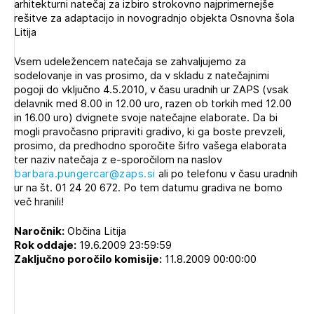
arhitekturni natečaj
za izbiro strokovno najprimernejše
Novičnik natečajev
rešitve za adaptacijo in novogradnjo objekta Osnovna šola
PRIJAVITE SE
Litija
Tedenski novičnik javnih naročil
Dnevne medijske objave
POZABLJENO GESLO
Vsem udeležencem natečaja se zahvaljujemo za
sodelovanje in vas prosimo, da v skladu z natečajnimi
pogoji do vključno 4.5.2010, v času uradnih ur ZAPS (vsak
REGISTRIRAJTE SE
delavnik med 8.00 in 12.00 uro, razen ob torkih med 12.00
in 16.00 uro) dvignete svoje natečajne elaborate. Da bi
mogli pravočasno pripraviti gradivo, ki ga boste prevzeli,
NAPREJ
prosimo, da predhodno sporočite šifro vašega elaborata
ter naziv natečaja z e-sporočilom na naslov
barbara.pungercar@zaps.si
ali po telefonu v času uradnih
ur na št. 01 24 20 672. Po tem datumu gradiva ne bomo
več hranili!
Naročnik:
Občina Litija
Rok oddaje:
19.6.2009 23:59:59
Zaključno poročilo komisije:
11.8.2009 00:00:00