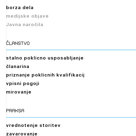
borza dela
medijske objave
Javna naročila
članstvo
stalno poklicno usposabljanje
članarina
priznanje poklicnih kvalifikacij
vpisni pogoji
mirovanje
praksa
vrednotenje storitev
zavarovanje