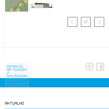
Izbrana vsebina je namenjena le ZAPS
registriranim uporabnikom. Da lahko do nje
dostopate, se je potrebno prijaviti.
PRIJAVITE SE
REGISTRIRAJTE SE
ostanite
na tekočem
z
novičnikom
aktualno