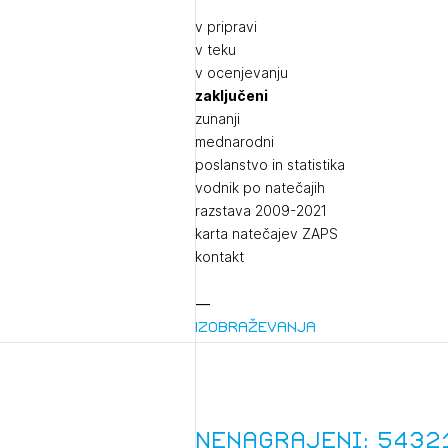
v pripravi
v teku
v ocenjevanju
zaključeni
zunanji
mednarodni
poslanstvo in statistika
vodnik po natečajih
razstava 2009-2021
karta natečajev ZAPS
kontakt
Izobraževanja
Dogodki
1/
Pr
Nenagrajeni: 5432