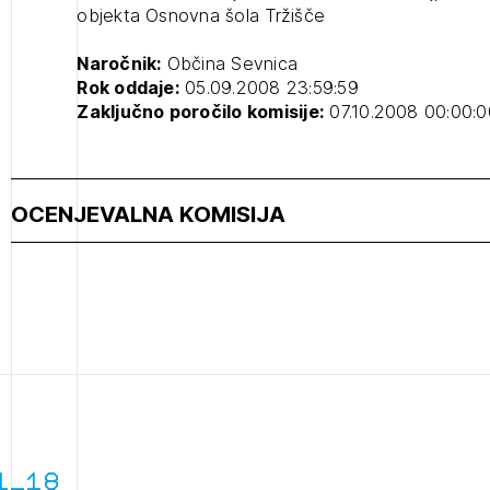
objekta Osnovna šola Tržišče
projek
Naročnik:
Občina Sevnica
Rok oddaje:
05.09.2008 23:59:59
Stroko
Zaključno poročilo komisije:
07.10.2008 00:00:0
Za inv
OCENJEVALNA KOMISIJA
Občins
urbani
2
ijava na novičnik
1_18