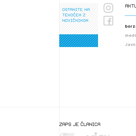
akt
ostanite na
tekočem z
novičnikom
borz
medi
Javn
zaps je članica