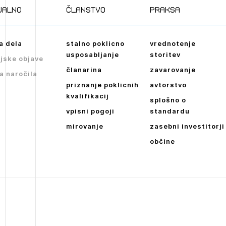
ualno
članstvo
praksa
a dela
stalno poklicno
vrednotenje
usposabljanje
storitev
jske objave
članarina
zavarovanje
a naročila
priznanje poklicnih
avtorstvo
kvalifikacij
splošno o
vpisni pogoji
standardu
mirovanje
zasebni investitorji
občine