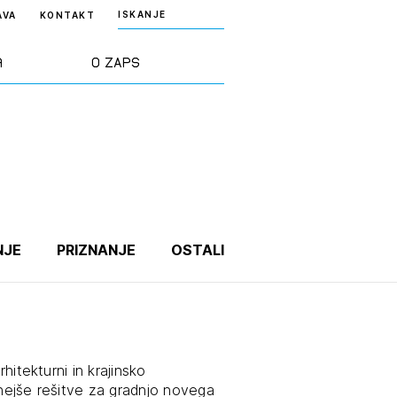
ISKANJE
AVA
KONTAKT
a
O ZAPS
rd ZAPS
Predstavitev
a stroke
Ekipa
odaja
Zlati svinčnik
NJE
PRIZNANJE
OSTALI
janje
Projekti
osti
Knjižnica
rhitekturni in krajinsko
nje poslov
dokumentov
rnejše rešitve za gradnjo novega