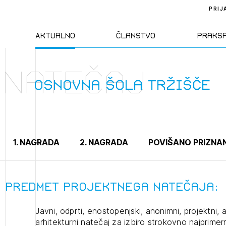
PRIJ
Aktualno
Članstvo
Praks
Natečaj
Novice
Člani ZAPS
Standa
Osnovna šola Tržišče
Natečaji
Kandidati za
Pravil
člane
Izobraževanja
Zakon
1. NAGRADA
2. NAGRADA
POVIŠANO PRIZNA
Kandidati za
izpit
Dogodki
Opravl
dejavn
Predmet projektnega natečaja:
Javni, odprti, enostopenjski, anonimni, projektni, a
Sklepa
arhitekturni natečaj za izbiro strokovno najprime