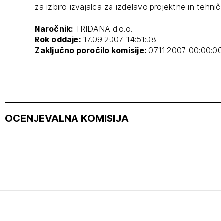
za izbiro izvajalca za izdelavo projektne in tehn
projek
Naročnik:
TRIDANA d.o.o.
Rok oddaje:
17.09.2007 14:51:08
Stroko
Zaključno poročilo komisije:
07.11.2007 00:00:0
Za inv
Občins
OCENJEVALNA KOMISIJA
urbani