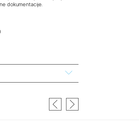
ične dokumentacije.
tiranje
vna pomoč
0
estitorje
ki
sti