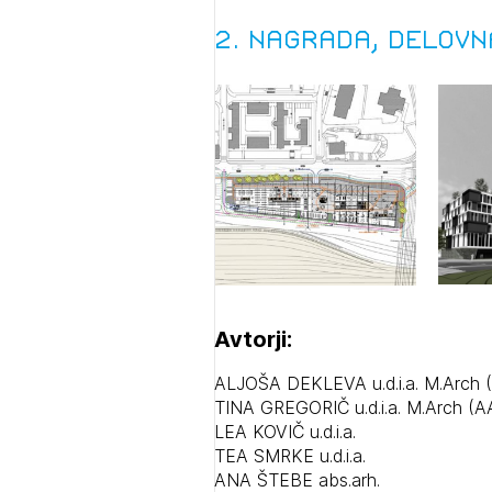
2. nagrada, delovn
1/
Pr
1/
1/
pr
Osta
Po
Ozna
Novi
Avtorji:
Prij
ALJOŠA DEKLEVA u.d.i.a. M.Arch (
TINA GREGORIČ u.d.i.a. M.Arch (AA
LEA KOVIČ u.d.i.a.
TEA SMRKE u.d.i.a.
ANA ŠTEBE abs.arh.