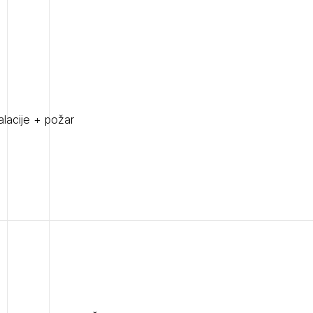
POZABLJENO G
Tedenski novičnik javnih naročil
JAVITE SE
REGISTRIRAJT
JAVITE SE
Dnevne medijske objave
NAPREJ
alacije + požar