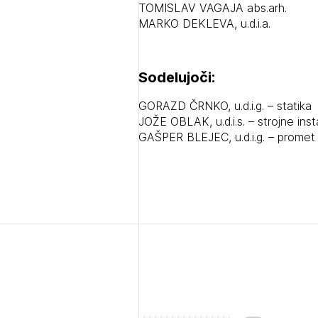
TOMISLAV VAGAJA abs.arh.
MARKO DEKLEVA, u.d.i.a.
PRI
PRI
Sodelujoči:
GORAZD ČRNKO, u.d.i.g. – statika
JOŽE OBLAK, u.d.i.s. – strojne inst
GAŠPER BLEJEC, u.d.i.g. – promet