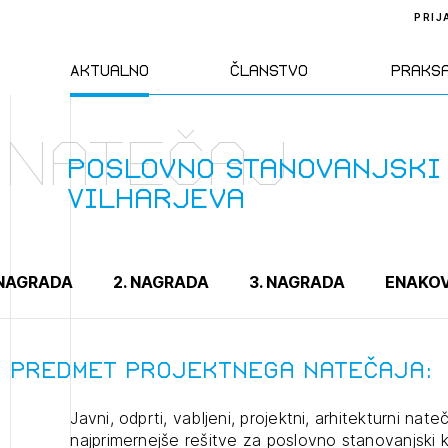
PRIJ
Aktualno
Članstvo
Praks
Natečaj
Novice
Člani ZAPS
Standa
Poslovno stanovanjski
Vilharjeva
Natečaji
Kandidati za
Pravil
člane
Izobraževanja
Zakon
 NAGRADA
2. NAGRADA
3. NAGRADA
ENAKOV
Kandidati za
izpit
Dogodki
Opravl
dejavn
Predmet projektnega natečaja:
Javni, odprti, vabljeni, projektni, arhitekturni nat
Sklepa
najprimernejše rešitve za poslovno stanovanjski ko