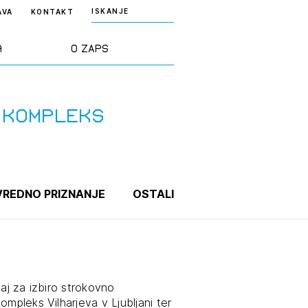
ISKANJE
AVA
KONTAKT
a
O ZAPS
rd ZAPS
Predstavitev
 kompleks
a stroke
Ekipa
odaja
Zlati svinčnik
REDNO PRIZNANJE
OSTALI
janje
Projekti
osti
Knjižnica
ečaj za izbiro strokovno
nje poslov
dokumentov
mpleks Vilharjeva v Ljubljani ter