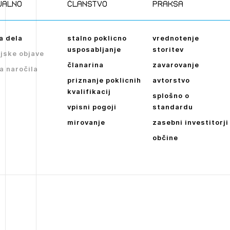
ualno
članstvo
praksa
a dela
stalno poklicno
vrednotenje
usposabljanje
storitev
jske objave
članarina
zavarovanje
a naročila
priznanje poklicnih
avtorstvo
kvalifikacij
splošno o
vpisni pogoji
standardu
mirovanje
zasebni investitorji
občine