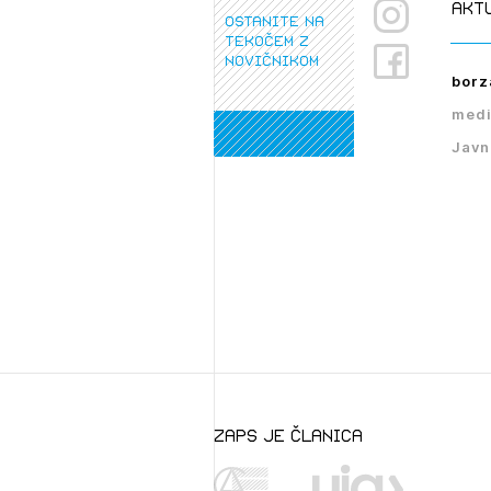
akt
ostanite na
tekočem z
novičnikom
borz
medi
Javn
zaps je članica