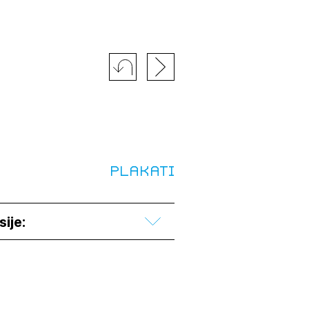
Plakati
sije:
JTE SE