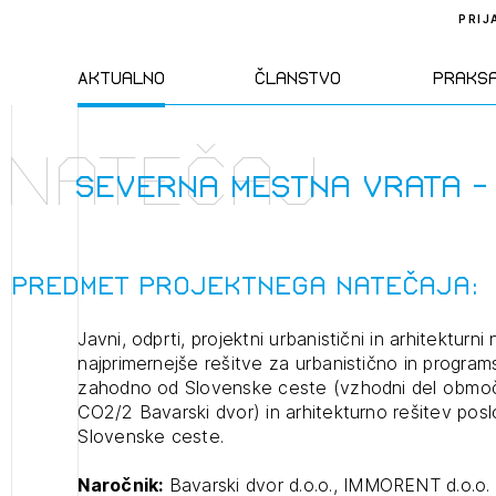
PRIJ
Aktualno
Članstvo
Praks
Natečaj
Novice
Člani ZAPS
Standa
Severna mestna vrata -
Natečaji
Kandidati za
Pravil
člane
Predmet projektnega natečaja:
Izobraževanja
Zakon
Kandidati za
Javni, odprti, projektni urbanistični in arhitekturn
izpit
najprimernejše rešitve za urbanistično in progra
Dogodki
Opravl
zahodno od Slovenske ceste (vzhodni del območ
dejavn
CO2/2 Bavarski dvor) in arhitekturno rešitev pos
Slovenske ceste.
Sklepa
Naročnik:
Bavarski dvor d.o.o., IMMORENT d.o.o. 