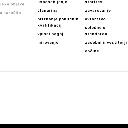
usposabljanje
storitev
jske objave
članarina
zavarovanje
a naročila
priznanje poklicnih
avtorstvo
kvalifikacij
splošno o
vpisni pogoji
standardu
mirovanje
zasebni investitorji
občine