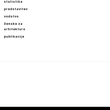
statistika
predstavitev
vodstvo
ženske za
arhitekturo
publikacije
Dokumenti
Natečajni pogoji
Vprašanja in odgovori