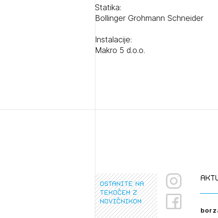
PRI
Statika:
Bollinger Grohmann Schneider
Instalacije:
Makro 5 d.o.o.
akt
ostanite na
tekočem z
novičnikom
borz