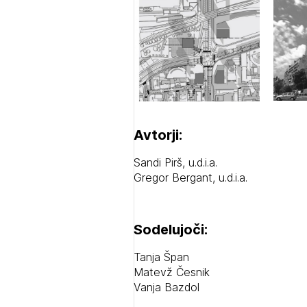
1/
Pr
1/
1/
Avtorji:
pr
Osta
Po
Ozna
Sandi Pirš, u.d.i.a.
Novi
Gregor Bergant, u.d.i.a.
Prij
Sodelujoči:
Tanja Špan
Matevž Česnik
Vanja Bazdol
PRI