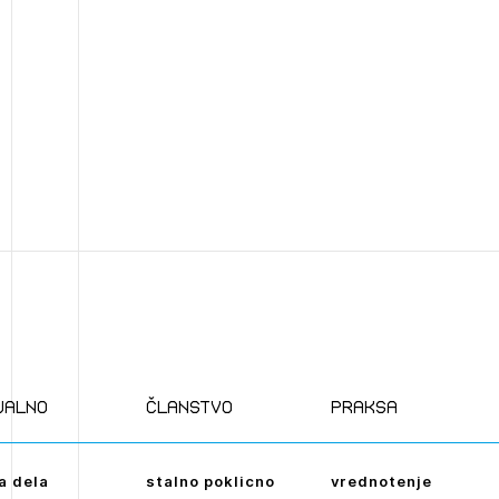
JAVITE SE
Dnevne medijske objave
NAPREJ
ualno
članstvo
praksa
a dela
stalno poklicno
vrednotenje