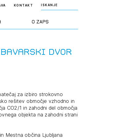
ISKANJE
AVA
KONTAKT
a
O ZAPS
rd ZAPS
Predstavitev
 Bavarski dvor
a stroke
Ekipa
odaja
Zlati svinčnik
i natečaj za izbiro strokovno
msko rešitev območje vzhodno in
janje
Projekti
ja CO2/1 in zahodni del območja
osti
lovnega objekta na zahodni strani
Knjižnica
nje poslov
dokumentov
in Mestna občina Ljubljana