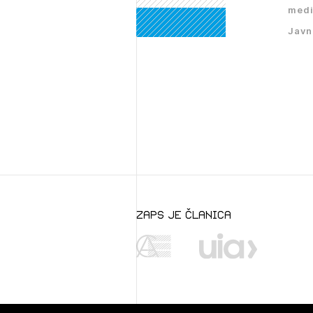
medi
Javn
zaps je članica