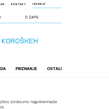
ISKANJE
AVA
KONTAKT
a
O ZAPS
rd ZAPS
Predstavitev
a Koroškem
a stroke
Ekipa
odaja
Zlati svinčnik
ADA
PRIZNANJE
OSTALI
janje
Projekti
osti
Knjižnica
 izbiro strokovno najprimernejše
nje poslov
dokumentov
em.