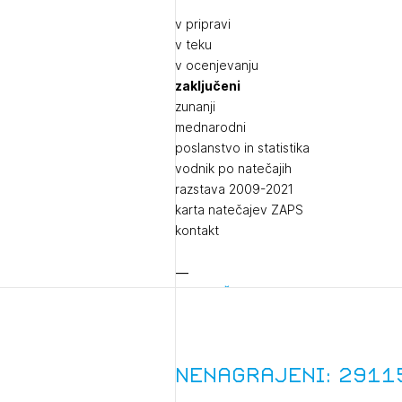
v pripravi
v teku
v ocenjevanju
zaključeni
zunanji
mednarodni
poslanstvo in statistika
vodnik po natečajih
razstava 2009-2021
karta natečajev ZAPS
kontakt
Izobraževanja
Dogodki
1/
Nenagrajeni: 2911
Pr
1/