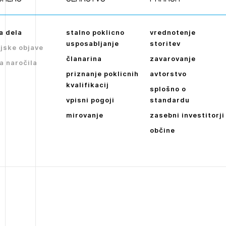
a dela
stalno poklicno
vrednotenje
usposabljanje
storitev
jske objave
članarina
zavarovanje
a naročila
priznanje poklicnih
avtorstvo
kvalifikacij
splošno o
vpisni pogoji
standardu
mirovanje
zasebni investitorji
občine