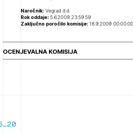
projek
Naročnik:
Vegrad d.d.
Rok oddaje:
5.6.2009 23:59:59
Zaključno poročilo komisije:
18.9.2009 00:00:0
Stroko
Za inv
OCENJEVALNA KOMISIJA
Občins
urbani
2
5_20
ijava na novičnik
1