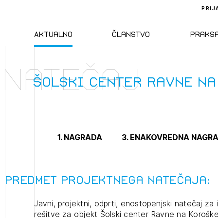
PRIJ
Aktualno
Članstvo
Praks
Natečaj
Novice
Člani ZAPS
Standa
Šolski center Ravne n
Natečaji
Kandidati za
Pravil
člane
Izobraževanja
Zakon
1. NAGRADA
3. ENAKOVREDNA NAGR
Kandidati za
izpit
Dogodki
Opravl
dejavn
Predmet projektnega natečaja:
Javni, projektni, odprti, enostopenjski natečaj za
Sklepa
rešitve za objekt Šolski center Ravne na Korošk