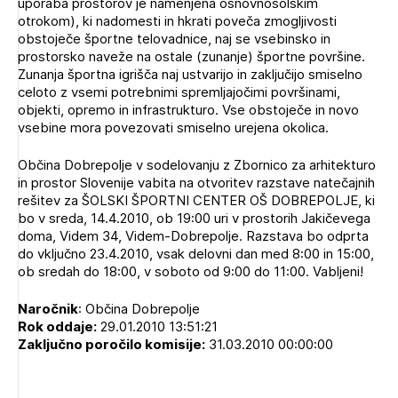
uporaba prostorov je namenjena osnovnošolskim
otrokom), ki nadomesti in hkrati poveča zmogljivosti
obstoječe športne telovadnice, naj se vsebinsko in
prostorsko naveže na ostale (zunanje) športne površine.
Zunanja športna igrišča naj ustvarijo in zaključijo smiselno
celoto z vsemi potrebnimi spremljajočimi površinami,
objekti, opremo in infrastrukturo. Vse obstoječe in novo
vsebine mora povezovati smiselno urejena okolica.
Občina Dobrepolje v sodelovanju z Zbornico za arhitekturo
in prostor Slovenije vabita na otvoritev razstave natečajnih
rešitev za ŠOLSKI ŠPORTNI CENTER OŠ DOBREPOLJE, ki
bo v sreda, 14.4.2010, ob 19:00 uri v prostorih Jakičevega
doma, Videm 34, Videm-Dobrepolje. Razstava bo odprta
do vključno 23.4.2010, vsak delovni dan med 8:00 in 15:00,
ob sredah do 18:00, v soboto od 9:00 do 11:00. Vabljeni!
Naročnik
: Občina Dobrepolje
Rok oddaje:
29.01.2010 13:51:21
Zaključno poročilo komisije:
31.03.2010 00:00:00