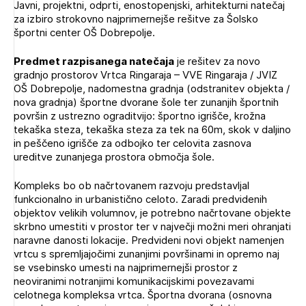
Javni, projektni, odprti, enostopenjski, arhitekturni natečaj
Novičnik natečajev
za izbiro strokovno najprimernejše rešitve za Šolsko
PRIJAVITE SE
športni center OŠ Dobrepolje.
Tedenski novičnik javnih naročil
Dnevne medijske objave
POZABLJENO GESLO
Predmet razpisanega natečaja
je rešitev za novo
gradnjo prostorov Vrtca Ringaraja – VVE Ringaraja / JVIZ
REGISTRIRAJTE SE
OŠ Dobrepolje, nadomestna gradnja (odstranitev objekta /
nova gradnja) športne dvorane šole ter zunanjih športnih
površin z ustrezno ograditvijo: športno igrišče, krožna
tekaška steza, tekaška steza za tek na 60m, skok v daljino
NAPREJ
in peščeno igrišče za odbojko ter celovita zasnova
ureditve zunanjega prostora območja šole.
Kompleks bo ob načrtovanem razvoju predstavljal
funkcionalno in urbanistično celoto. Zaradi predvidenih
objektov velikih volumnov, je potrebno načrtovane objekte
skrbno umestiti v prostor ter v največji možni meri ohranjati
naravne danosti lokacije. Predvideni novi objekt namenjen
vrtcu s spremljajočimi zunanjimi površinami in opremo naj
se vsebinsko umesti na najprimernejši prostor z
neoviranimi notranjimi komunikacijskimi povezavami
celotnega kompleksa vrtca. Športna dvorana (osnovna