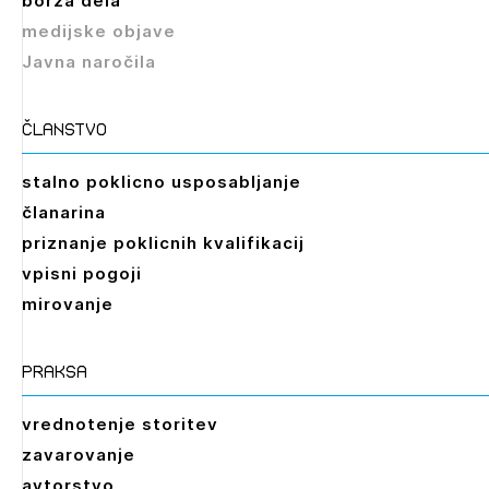
borza dela
medijske objave
Javna naročila
članstvo
stalno poklicno usposabljanje
članarina
priznanje poklicnih kvalifikacij
vpisni pogoji
mirovanje
praksa
vrednotenje storitev
zavarovanje
avtorstvo