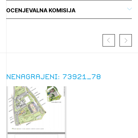
OCENJEVALNA KOMISIJA
Nenagrajeni: 73921_78
Izbrana vsebina je namenjena le ZAPS
registriranim uporabnikom. Da lahko do nje
dostopate, se je potrebno prijaviti.
PRIJAVITE SE
REGISTRIRAJTE SE