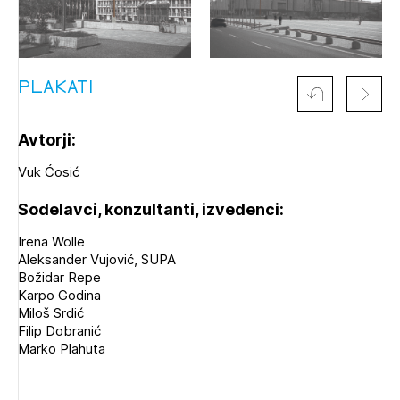
PLAKATI
Avtorji:
Vuk Ćosić
Sodelavci, konzultanti, izvedenci:
Irena Wölle
Aleksander Vujović, SUPA
Božidar Repe
Karpo Godina
Miloš Srdić
Filip Dobranić
Marko Plahuta