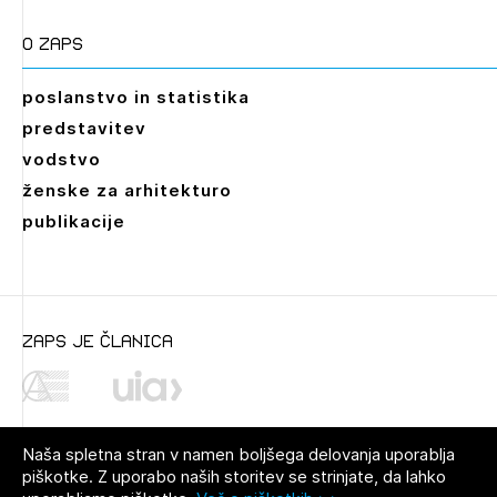
O zaps
poslanstvo in statistika
predstavitev
vodstvo
ženske za arhitekturo
publikacije
zaps je članica
Naša spletna stran v namen boljšega delovanja uporablja
piškotke. Z uporabo naših storitev se strinjate, da lahko