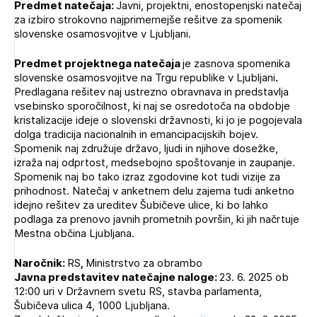
Predmet natečaja:
Javni, projektni, enostopenjski natečaj
Novičnik natečajev
za izbiro strokovno najprimernejše rešitve za spomenik
PRIJAVITE SE
slovenske osamosvojitve v Ljubljani.
Tedenski novičnik javnih naročil
Dnevne medijske objave
POZABLJENO GESLO
Predmet projektnega natečaja
je zasnova spomenika
slovenske osamosvojitve na Trgu republike v Ljubljani
.
REGISTRIRAJTE SE
Predlagana rešitev naj ustrezno obravnava in predstavlja
vsebinsko sporočilnost, ki naj se osredotoča na obdobje
kristalizacije ideje o slovenski državnosti, ki jo je pogojevala
dolga tradicija nacionalnih in emancipacijskih bojev.
NAPREJ
Spomenik naj združuje državo, ljudi in njihove dosežke,
izraža naj odprtost, medsebojno spoštovanje in zaupanje.
Spomenik naj bo tako izraz zgodovine kot tudi vizije za
prihodnost. Natečaj v anketnem delu zajema tudi anketno
idejno rešitev za ureditev Šubičeve ulice, ki bo lahko
podlaga za prenovo javnih prometnih površin, ki jih načrtuje
Mestna občina Ljubljana.
Naročnik:
RS
,
Ministrstvo za obrambo
Javna predstavitev natečajne naloge:
23. 6. 2025 ob
12:00 uri v Državnem svetu RS, stavba parlamenta,
Šubičeva ulica 4, 1000 Ljubljana.