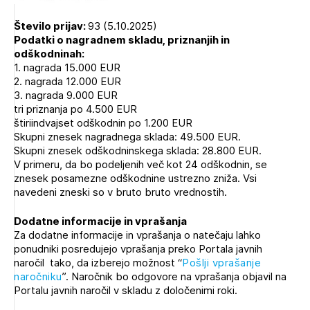
Število prijav:
93 (5.10.2025)
Podatki o nagradnem skladu, priznanjih in
odškodninah:
1. nagrada 15.000 EUR
2. nagrada 12.000 EUR
3. nagrada 9.000 EUR
tri priznanja po 4.500 EUR
štiriindvajset odškodnin po 1.200 EUR
Skupni znesek nagradnega sklada: 49.500 EUR.
Skupni znesek odškodninskega sklada: 28.800 EUR.
V primeru, da bo podeljenih več kot 24 odškodnin, se
znesek posamezne odškodnine ustrezno zniža. Vsi
navedeni zneski so v bruto bruto vrednostih.
Dodatne informacije in vprašanja
Za dodatne informacije in vprašanja o natečaju lahko
ponudniki posredujejo vprašanja preko Portala javnih
naročil tako, da izberejo možnost “
Pošlji vprašanje
naročniku
”. Naročnik bo odgovore na vprašanja objavil na
Portalu javnih naročil v skladu z določenimi roki.