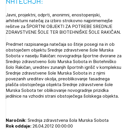
natečaja:
Novičnik natečajev
PRIJAVITE SE
Tedenski novičnik javnih naročil
Javni, projektni, odprti, anonimni, enostopenjski,
arhitekturni natečaj za izbiro strokovno najprimernejše
Dnevne medijske objave
POZABLJENO GESLO
rešitve za ŠPORTNI OBJEKTI ZA POTREBE SREDNJE
ZDRAVSTVENE ŠOLE TER BIOTEHNIŠKE ŠOLE RAKIČAN.
REGISTRIRAJTE SE
Predmet razpisanega natečaja so štirje posegi na in ob
obstoječem objektu Srednje zdravstvene šole Murska
Sobota v naselju Rakičan: novogradnja športne dvorane za
NAPREJ
Srednjo zdravstveno šolo Murska Sobota in Biotehniško
šolo Rakičan, ureditev zunanjih športnih igrišč v kompleksu
Srednje zdravstvene šole Murska Sobota in z njimi
povezanih ureditev okolja, preoblikovanje fasadnega
plašča obstoječega objekta Srednje zdravstvene šole
Murska Sobota ter oblikovanje novogradnje prizidka
jedilnice na vzhodni strani obstoječega šolskega objekta.
Naročnik
: Srednja zdravstvena šola Murska Sobota
Rok oddaje:
26.04.2012 00:00:00