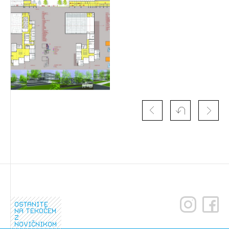
Izbrana vsebina je namenjena le ZAPS
registriranim uporabnikom. Da lahko do nje
dostopate, se je potrebno prijaviti.
PRIJAVITE SE
REGISTRIRAJTE SE
ostanite
na tekočem
z
novičnikom