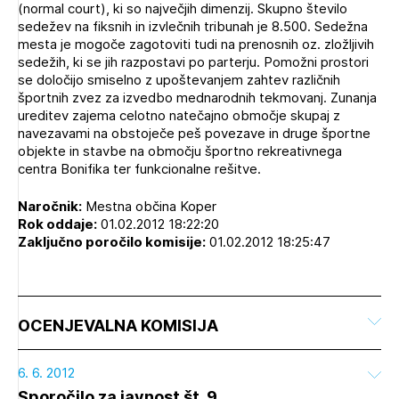
(normal court), ki so največjih dimenzij. Skupno število
sedežev na fiksnih in izvlečnih tribunah je 8.500. Sedežna
mesta je mogoče zagotoviti tudi na prenosnih oz. zložljivih
sedežih, ki se jih razpostavi po parterju. Pomožni prostori
se določijo smiselno z upoštevanjem zahtev različnih
športnih zvez za izvedbo mednarodnih tekmovanj. Zunanja
ureditev zajema celotno natečajno območje skupaj z
navezavami na obstoječe peš povezave in druge športne
objekte in stavbe na območju športno rekreativnega
centra Bonifika ter funkcionalne rešitve.
Naročnik:
Mestna občina Koper
Rok oddaje:
01.02.2012 18:22:20
Zaključno poročilo komisije:
01.02.2012 18:25:47
OCENJEVALNA KOMISIJA
6. 6. 2012
Sporočilo za javnost št. 9