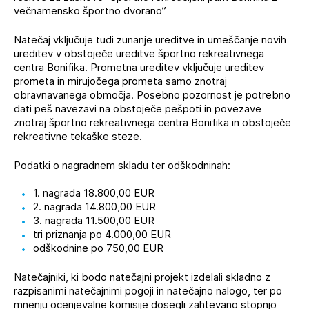
večnamensko športno dvorano”
Novičnik natečajev
PRIJAVITE SE
Tedenski novičnik javnih naročil
Natečaj vključuje tudi zunanje ureditve in umeščanje novih
ureditev v obstoječe ureditve športno rekreativnega
Dnevne medijske objave
POZABLJENO GESLO
centra Bonifika. Prometna ureditev vključuje ureditev
prometa in mirujočega prometa samo znotraj
REGISTRIRAJTE SE
obravnavanega območja. Posebno pozornost je potrebno
dati peš navezavi na obstoječe pešpoti in povezave
znotraj športno rekreativnega centra Bonifika in obstoječe
rekreativne tekaške steze.
NAPREJ
Podatki o nagradnem skladu ter odškodninah:
1. nagrada 18.800,00 EUR
2. nagrada 14.800,00 EUR
3. nagrada 11.500,00 EUR
tri priznanja po 4.000,00 EUR
odškodnine po 750,00 EUR
Natečajniki, ki bodo natečajni projekt izdelali skladno z
razpisanimi natečajnimi pogoji in natečajno nalogo, ter po
mnenju ocenjevalne komisije dosegli zahtevano stopnjo