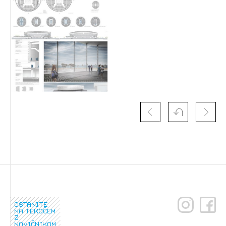
ostanite
na tekočem
z
novičnikom