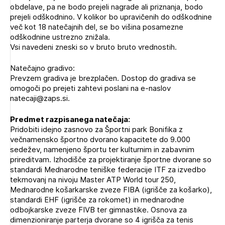
obdelave, pa ne bodo prejeli nagrade ali priznanja, bodo
prejeli odškodnino. V kolikor bo upravičenih do odškodnine
več kot 18 natečajnih del, se bo višina posamezne
odškodnine ustrezno znižala.
Vsi navedeni zneski so v bruto bruto vrednostih.
Natečajno gradivo:
Prevzem gradiva je brezplačen. Dostop do gradiva se
omogoči po prejeti zahtevi poslani na e-naslov
natecaji@zaps.si.
Predmet razpisanega natečaja:
Pridobiti idejno zasnovo za Športni park Bonifika z
večnamensko športno dvorano kapacitete do 9.000
sedežev, namenjeno športu ter kulturnim in zabavnim
prireditvam. Izhodišče za projektiranje športne dvorane so
standardi Mednarodne teniške federacije ITF za izvedbo
tekmovanj na nivoju Master ATP World tour 250,
Mednarodne košarkarske zveze FIBA (igrišče za košarko),
standardi EHF (igrišče za rokomet) in mednarodne
odbojkarske zveze FIVB ter gimnastike. Osnova za
dimenzioniranje parterja dvorane so 4 igrišča za tenis