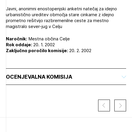
Novičnik natečajev
Javni, anonimni enostopenjski anketni natečaj za idejno
PRIJAVITE SE
Tedenski novičnik javnih naročil
urbanistično ureditev območja stare cinkarne z idejno
prometno rešitvijo razbremenilne ceste za mestno
Dnevne medijske objave
POZABLJENO GESLO
magistralo sever-jug v Celju
REGISTRIRAJTE SE
Naročnik:
Mestna občina Celje
Rok oddaje:
20. 1. 2002
Zaključno poročilo komisije:
20. 2. 2002
NAPREJ
OCENJEVALNA KOMISIJA