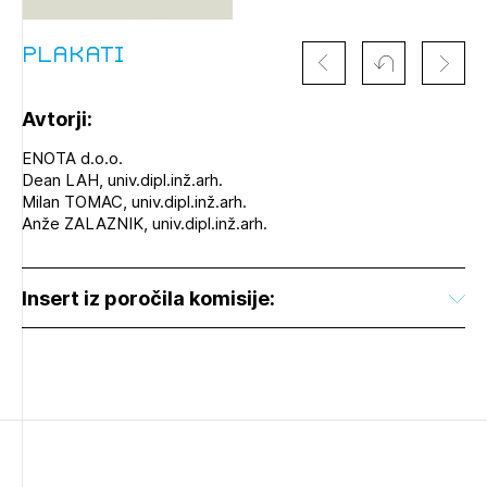
Plakati
Avtorji:
ENOTA d.o.o.
Izbrana vsebina je namenjena le ZAPS
Dean LAH, univ.dipl.inž.arh.
registriranim uporabnikom. Da lahko do nje
Milan TOMAC, univ.dipl.inž.arh.
dostopate, se je potrebno prijaviti.
Anže ZALAZNIK, univ.dipl.inž.arh.
PRIJAVITE SE
REGISTRIRAJTE SE
Insert iz poročila komisije: