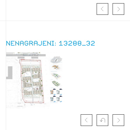
Nenagrajeni: 13288_32
Izbrana vsebina je namenjena le ZAPS
registriranim uporabnikom. Da lahko do nje
dostopate, se je potrebno prijaviti.
PRIJAVITE SE
REGISTRIRAJTE SE