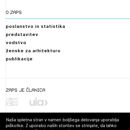
O zaps
poslanstvo in statistika
predstavitev
vodstvo
ženske za arhitekturo
publikacije
zaps je članica
Dokumenti
Naša spletna stran v namen boljšega delovanja uporablja
A_B_natecajni_pogoji
piškotke. Z uporabo naših storitev se strinjate, da lahko