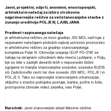
Novičnik natečajev
Javni, projektni, odprti, anonimni, enostopenjski,
PRIJAVITE SE
Tedenski novičnik javnih naročil
arhitekturni natečaj za izbiro strokovno
najprimernejše rešitve za večstanovanjske stavbe z
Dnevne medijske objave
POZABLJENO GESLO
zunanjo ureditvijo
POLJE III, LJUBLJANA
REGISTRIRAJTE SE
Predmet razpisanega natečaja
je arhitekturna rešitev za novo gradnjo JSS MOL načrtuje z
razpisanim natečajem pridobiti najbolj ustrezno prostorsko
in arhitekturno rešitev za gradnjo stanovanjskega
NAPREJ
kompleksa Polje III. Območje urejanja (EUP PO-218) se
nahaja na skrajnem vzhodnem delu mesta Ljubljane, v Polju,
kje so bile v zadnjih desetih letih v neposredni bližini
zgrajene tri manjše stanovanjske soseske: soseska RUDIS
ob Zadobrovški cesti ter dve soseski JSS MOL: POLJE I in
POLJE II. Tako so najnovejše stanovanjske urbanizacije,
vključno s stavbo policijske postaje, banke, pošte in šole,
postopoma zbrisale videz zaselka, vasi Polje.
Naročnik:
Javni stanovanjski sklad Mestne občine