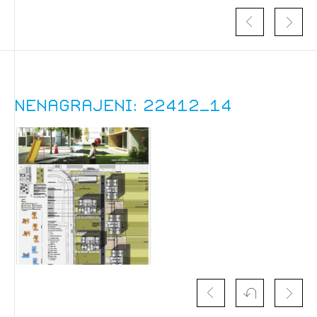
Nenagrajeni: 22412_14
Izbrana vsebina je namenjena le ZAPS
registriranim uporabnikom. Da lahko do nje
dostopate, se je potrebno prijaviti.
PRIJAVITE SE
REGISTRIRAJTE SE