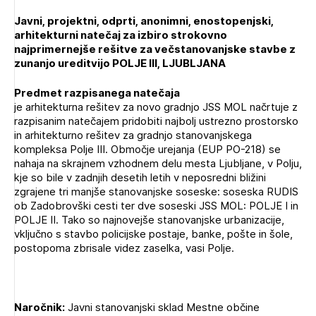
Novičnik natečajev
Javni, projektni, odprti, anonimni, enostopenjski,
PRIJAVITE SE
Tedenski novičnik javnih naročil
arhitekturni natečaj za izbiro strokovno
najprimernejše rešitve za večstanovanjske stavbe z
Dnevne medijske objave
POZABLJENO GESLO
zunanjo ureditvijo
POLJE III, LJUBLJANA
REGISTRIRAJTE SE
Predmet razpisanega natečaja
je arhitekturna rešitev za novo gradnjo JSS MOL načrtuje z
razpisanim natečajem pridobiti najbolj ustrezno prostorsko
in arhitekturno rešitev za gradnjo stanovanjskega
NAPREJ
kompleksa Polje III. Območje urejanja (EUP PO-218) se
nahaja na skrajnem vzhodnem delu mesta Ljubljane, v Polju,
kje so bile v zadnjih desetih letih v neposredni bližini
zgrajene tri manjše stanovanjske soseske: soseska RUDIS
ob Zadobrovški cesti ter dve soseski JSS MOL: POLJE I in
POLJE II. Tako so najnovejše stanovanjske urbanizacije,
vključno s stavbo policijske postaje, banke, pošte in šole,
postopoma zbrisale videz zaselka, vasi Polje.
Naročnik:
Javni stanovanjski sklad Mestne občine