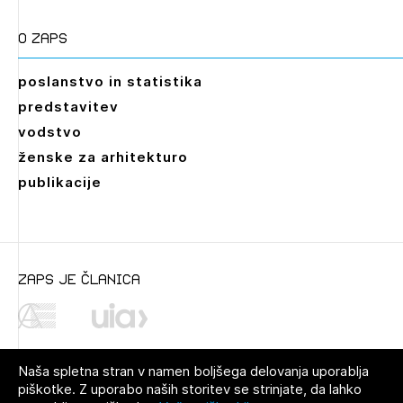
O zaps
poslanstvo in statistika
predstavitev
vodstvo
ženske za arhitekturo
publikacije
zaps je članica
Dokumenti
Naša spletna stran v namen boljšega delovanja uporablja
A_B_natecajni_pogoji
piškotke. Z uporabo naših storitev se strinjate, da lahko