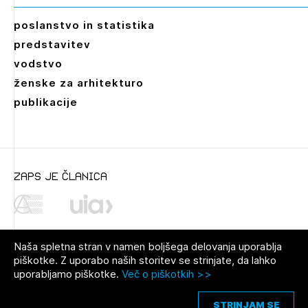
poslanstvo in statistika
predstavitev
vodstvo
ženske za arhitekturo
publikacije
zaps je članica
Dokumenti
Naša spletna stran v namen boljšega delovanja uporablja
Natečajni pogoji
piškotke. Z uporabo naših storitev se strinjate, da lahko
uporabljamo piškotke.
Več o piškotkih >>
Vprašanja in odgovori
© 2021 Zbornica za arhitekturo in
Pravno obvestilo
|
O avtorjih
|
prostor Slovenije
Piškotki
Zaključno poročilo
STRINJAM SE