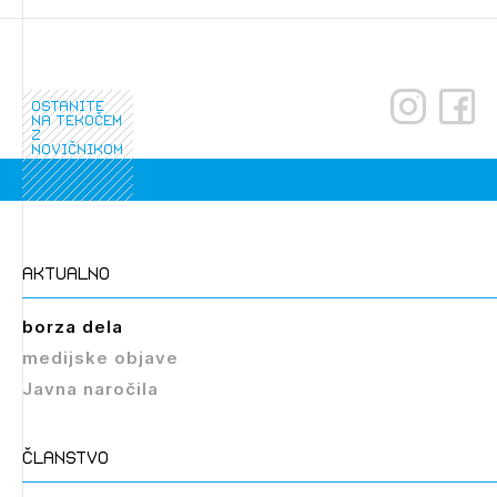
dostopate, se je potrebno prijaviti.
PRIJAVITE SE
REGISTRIRAJTE SE
ostanite
na tekočem
z
novičnikom
aktualno
borza dela
medijske objave
Javna naročila
članstvo