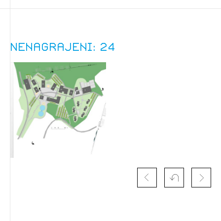
Nenagrajeni: 24
Izbrana vsebina je namenjena le ZAPS
registriranim uporabnikom. Da lahko do nje