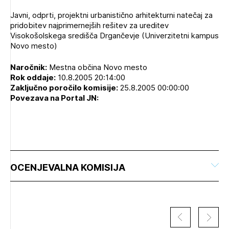
Novičnik natečajev
Javni, odprti, projektni urbanistično arhitekturni natečaj za
PRIJAVITE SE
Tedenski novičnik javnih naročil
pridobitev najprimernejših rešitev za ureditev
Visokošolskega središča Drgančevje (Univerzitetni kampus
Dnevne medijske objave
POZABLJENO GESLO
Novo mesto)
REGISTRIRAJTE SE
Naročnik:
Mestna občina Novo mesto
Rok oddaje:
10.8.2005 20:14:00
Zaključno poročilo komisije:
25.8.2005 00:00:00
Povezava na Portal JN:
NAPREJ
OCENJEVALNA KOMISIJA