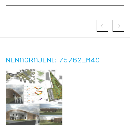
Nenagrajeni: 75762_M49
Izbrana vsebina je namenjena le ZAPS
registriranim uporabnikom. Da lahko do nje
dostopate, se je potrebno prijaviti.
PRIJAVITE SE
REGISTRIRAJTE SE