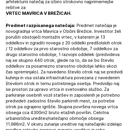
arhitekturni natečaj za izbiro strokovno najprimernejše
Novičnik natečajev
rešitve za
PRIJAVITE SE
VRTEC MAVRICA V BREŽICAH.
Tedenski novičnik javnih naročil
Dnevne medijske objave
POZABLJENO GESLO
Predmet razpisanega natečaja:
Predmet natečaja je
novogradnja vrtca Mavrica v Občini Brežice. Investitor želi
porušiti obstoječi montažni vrtec, v katerem je 13
REGISTRIRAJTE SE
oddelkov in zgraditi novega z 20 oddelki predšolskih otrok
/ 12 oddelkov za prvo starostno obdobje, 7 oddelkov za
drugo starostno obdobje, 1 razvojni oddelek (predvideva
NAPREJ
naj se skupno 440 otrok, glede na to, da se bo število
oddelkov za posamezno starostno obdobje lahko skozi
čas spreminjalo). Za navedeno število otrok naj se predvidi
kuhinja in vsa ostala infrastruktura povezana z navedenim
številom otrok in temu potrebnega osebja. Predvidijo naj
se prostori za upravo vrtca in svetovalno službo. Za
parkiranje osebnih vozil staršev in zaposlenih je potrebno
predvideti zadostno število parkirnih mest, za potrebe
otrok pa ograjeno igrišče. Skupna površina novega vrtca
obsega cca 4300m2 bruto etažnih površin. Celotna
urbanistična ureditev/natečajno območje obsega
11.986m2. V okviru zunanje ureditve naj natečajniki izdelajo
predlog celovite zasnove zunanje ureditve in rabe