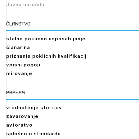
Javna naročila
članstvo
stalno poklicno usposabljanje
članarina
priznanje poklicnih kvalifikacij
vpisni pogoji
mirovanje
praksa
vrednotenje storitev
zavarovanje
avtorstvo
splošno o standardu