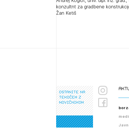
Andrej Koglot, univ. dipl. inž. grad.
konzultnt za gradbene konstrukci
Žan Ketiš
akt
ostanite na
tekočem z
novičnikom
borz
medi
Javn