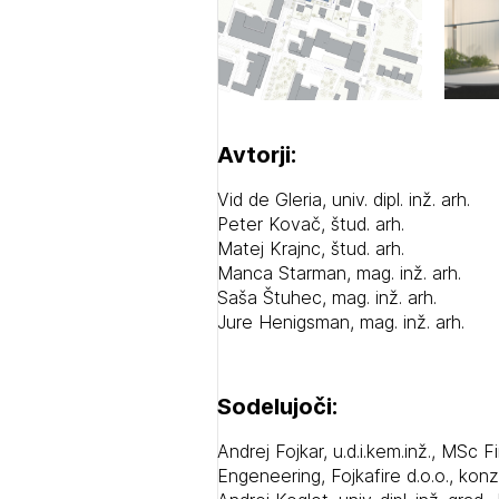
Prij
Avtorji:
Vid de Gleria, univ. dipl. inž. arh.
PRI
Peter Kovač, štud. arh.
PRI
Matej Krajnc, štud. arh.
Manca Starman, mag. inž. arh.
Saša Štuhec, mag. inž. arh.
Jure Henigsman, mag. inž. arh.
Sodelujoči:
Andrej Fojkar, u.d.i.kem.inž., MSc 
Engeneering, Fojkafire d.o.o., kon