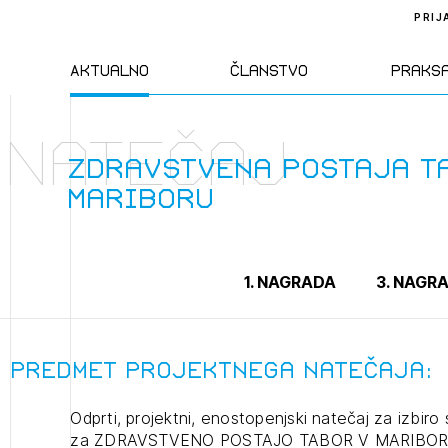
PRIJ
Aktualno
Članstvo
Praks
Natečaj
Novice
Člani ZAPS
Standa
Zdravstvena postaja T
Mariboru
Natečaji
Kandidati za
Pravil
člane
Izobraževanja
Zakon
1. NAGRADA
3. NAGR
Kandidati za
izpit
Dogodki
Opravl
dejavn
Predmet projektnega natečaja:
Odprti, projektni, enostopenjski natečaj za izbiro
Sklepa
za ZDRAVSTVENO POSTAJO TABOR V MARIBOR