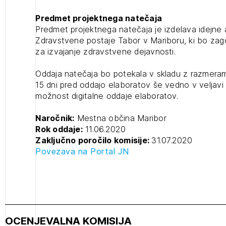
projek
Predmet projektnega natečaja
Predmet projektnega natečaja je izdelava idejne
Zdravstvene postaje Tabor v Mariboru, ki bo zag
Stroko
za izvajanje zdravstvene dejavnosti.
Oddaja natečaja bo potekala v skladu z razmeram
Za inv
15 dni pred oddajo elaboratov še vedno v veljavi 
možnost digitalne oddaje elaboratov.
Občins
Naročnik:
Mestna občina Maribor
urbani
Rok oddaje:
11.06.2020
Zaključno poročilo komisije:
31.07.2020
Povezava na Portal JN
OCENJEVALNA KOMISIJA