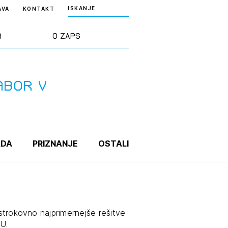
ISKANJE
AVA
KONTAKT
a
O ZAPS
rd ZAPS
Predstavitev
abor v
a stroke
Ekipa
odaja
Zlati svinčnik
ADA
PRIZNANJE
OSTALI
janje
Projekti
osti
Knjižnica
 strokovno najprimernejše rešitve
nje poslov
dokumentov
U.