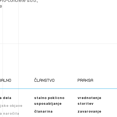
, Pro-concrete d.o.o.,
je
ualno
članstvo
praksa
a dela
stalno poklicno
vrednotenje
usposabljanje
storitev
jske objave
članarina
zavarovanje
a naročila