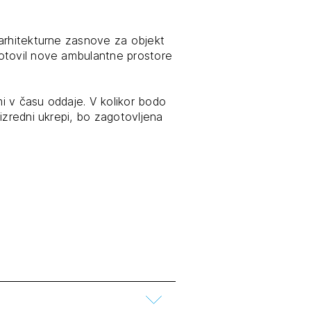
tiranje
 arhitekturne zasnove za objekt
otovil nove ambulantne prostore
vna pomoč
i v času oddaje. V kolikor bodo
estitorje
izredni ukrepi, bo zagotovljena
ki
sti