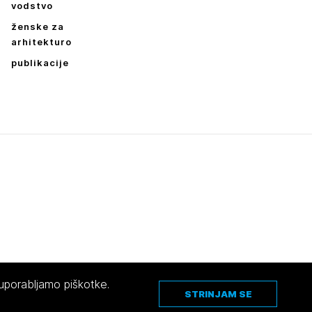
vodstvo
ženske za
arhitekturo
publikacije
Dokumenti
A_NATEČAJNI POGOJI
B_NATEČAJNA NALOGA
Zaključno poročilo
 uporabljamo piškotke.
STRINJAM SE
Pravno obvestilo
|
O avtorjih
|
Piškotki