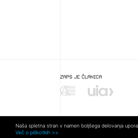
zaps je članica
Naša spletna stran v namen boljšega delovanja uporabl
Več o piškotkih >>
© 2021 Zbornica za arhitekturo in prostor