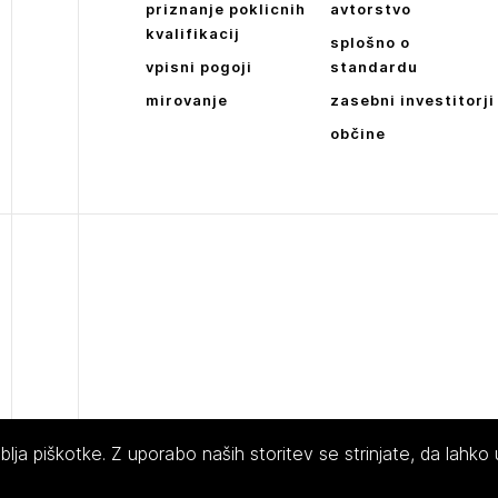
priznanje poklicnih
avtorstvo
kvalifikacij
splošno o
vpisni pogoji
standardu
mirovanje
zasebni investitorji
občine
ja piškotke. Z uporabo naših storitev se strinjate, da lahko
 Slovenije