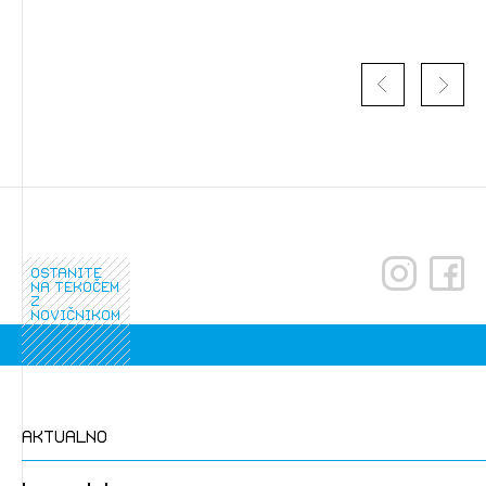
ostanite
na tekočem
z
novičnikom
aktualno