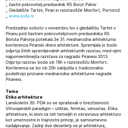
_ častni pokrovitelj predsednik RS Borut Pahor
Novičnik natečajev
_ Gledališče Tartini, Piran in razstavišče Monfort, Portorož
Tedenski novičnik javnih naročil
_
www.pida.si
Dnevne medijske objave
POZABLJENO GESLO
Predzadnjo soboto v novembru bo v gledališču Tartini v
Piranu pod častnim pokroviteljstvom predsednika RS
REGISTRIRAJTE SE
Boruta Pahorja potekala že 31. mednarodna arhitekturna
konferenca Piranski dnevi arhitekture. Spremljala jo bodo
odprtja štirih spremljevalnih arhitekturnih razstav, med njimi
najpomembnejša razstava za nagrado Piranesi 2013.
NAPREJ
Odprtja razstav bodo ob 19h v razstavišču Monfort.
Konferenca se bo ob 20h zaključila s tradicionalno
podelitvijo priznane mednarodne arhitekturne nagrade
Piranesi.
Tema
Etika arhitekture
Lanskoletni 30. PDA so se spraševali o brezčasnosti
Vitruvijanskih paradigm – utilitas, firmitas, venustas. Etika
arhitekture, ki sloni na teh temeljih in obravnava arhitekturo
kot umetnostni in trajnostni princip, je samoumevno
nadaljevanje. Zadnji dve desetletji se je arhitektura,