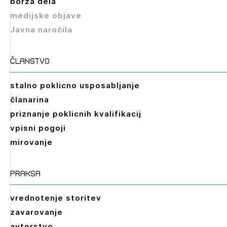
borza dela
medijske objave
Javna naročila
članstvo
stalno poklicno usposabljanje
članarina
priznanje poklicnih kvalifikacij
vpisni pogoji
mirovanje
praksa
vrednotenje storitev
zavarovanje
avtorstvo