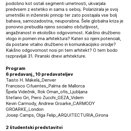
podobno kot ostali segmenti umetnosti, ukvarjala
predvsem z estetiko in sama s seboj. Polarizirala je svoj
umetniški in inženirski princip ter zato postajala vse bolj
bahava, samozadostna, neuporabna. Šele globalna kriza je
ponovno prebudila njeno socialno občutljivost,
angažiranost in ekološko odgovornost. Kakšno družbeno
vlogo in pomen ima arhitektura? Kateri so njeni potenciali,
da postane vitalno družbeno in komunikacijsko orodje?
Kakšno odgovornost nosi pri tem arhitekt? O tem bodo
razpravljali 31. Piranski dnevi arhitekture.
Program
6 predavanj_ 10 predavateljev
Taisto H. Mäkelä_Denver
Francisco Cifuentes_Palma de Mallorca
Špela Videčnik, Rok Oman_ofis_Ljubljana
Stefano Gri, Piero Zucchi_GEZA_Videm
Kevin Carmody, Andrew Groarke_CARMODY
GROARKE_London
Josep Camps, Olga Felip_ARQUITECTURIA_Girona
2 študentski predstavitvi