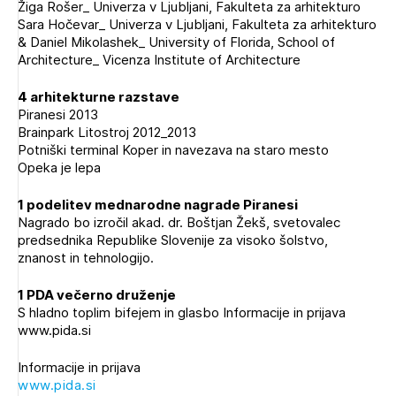
Žiga Rošer_ Univerza v Ljubljani, Fakulteta za arhitekturo
Sara Hočevar_ Univerza v Ljubljani, Fakulteta za arhitekturo
& Daniel Mikolashek_ University of Florida, School of
Architecture_ Vicenza Institute of Architecture
4 arhitekturne razstave
Piranesi 2013
Brainpark Litostroj 2012_2013
Potniški terminal Koper in navezava na staro mesto
Opeka je lepa
1 podelitev mednarodne nagrade Piranesi
Nagrado bo izročil akad. dr. Boštjan Žekš, svetovalec
predsednika Republike Slovenije za visoko šolstvo,
Izbrana vsebina je namenjena le ZAPS
znanost in tehnologijo.
registriranim uporabnikom. Da lahko do nje
dostopate, se je potrebno prijaviti.
1 PDA večerno druženje
S hladno toplim bifejem in glasbo Informacije in prijava
PRIJAVITE SE
REGISTRIRAJTE SE
www.pida.si
Informacije in prijava
www.pida.si