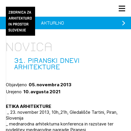
Aktualno
PRIJAVA
KONTAKT
Novica
1/1
1/2
Aktualno
Pozdravljeni
Prijava na novičnik
31. PIRANSKI DNEVI
ARHITEKTURE
Članstvo
Prijavite se s svojim ZAPS uporabniškim imenom in geslom.
Ostanite na tekočem z novicami in se naročite na
Praksa
Objavljeno
05. novembra 2013
Novičnike. Označite svojo izbiro.
Urejeno
10. avgusta 2021
Novičnike vam bomo pošiljali na vaš elektronski naslov.
O ZAPS
ETIKA ARHITEKTURE
_ 23. november 2013, 10h_21h, Gledališče Tartini, Piran,
Mesečni novičnik
Slovenija
_ mednarodna arhitekturna konferenca in razstave ter
Novičnik izobraževanj
podelitev mednarodne nagrade Piranesi
PRIJAVITE SE