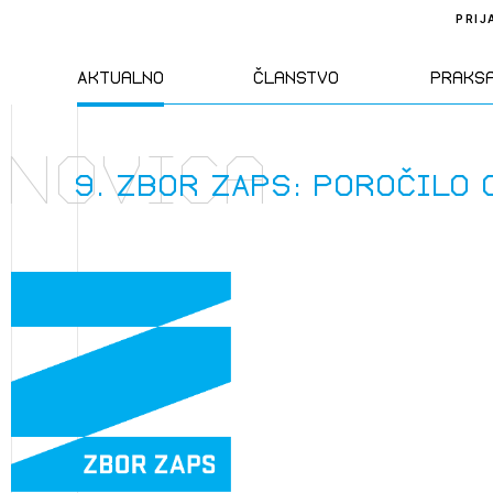
PRIJ
Aktualno
Članstvo
Praks
Novica
Novice
Člani ZAPS
Standa
9. Zbor ZAPS: poročilo
Natečaji
Kandidati za
Pravil
člane
Izobraževanja
Zakon
Kandidati za
izpit
Dogodki
Opravl
dejavn
Sklepa