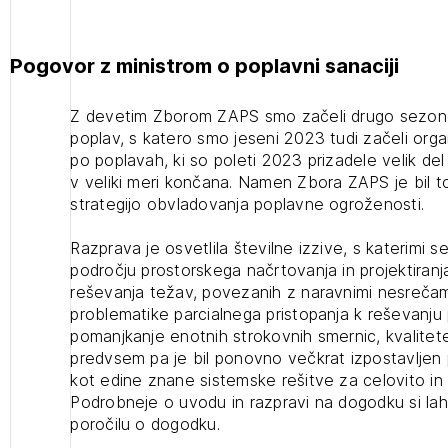
projek
Pogovor z ministrom o poplavni sanaciji
Stroko
Z devetim Zborom ZAPS smo začeli drugo sezono sr
poplav, s katero smo jeseni 2023 tudi začeli org
po poplavah, ki so poleti 2023 prizadele velik del
Za inv
v veliki meri končana. Namen Zbora ZAPS je bil to
strategijo obvladovanja poplavne ogroženosti.
Občins
urbani
Razprava je osvetlila številne izzive, s katerimi 
področju prostorskega načrtovanja in projektiranj
reševanja težav, povezanih z naravnimi nesrečam
problematike parcialnega pristopanja k reševanju
pomanjkanje enotnih strokovnih smernic, kvalitet
predvsem pa je bil ponovno večkrat izpostavlje
kot edine znane sistemske rešitve za celovito in
Podrobneje o uvodu in razpravi na dogodku si l
poročilu o dogodku.