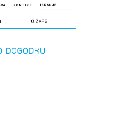
ISKANJE
AVA
KONTAKT
a
O ZAPS
rd ZAPS
Predstavitev
 o dogodku
a stroke
Ekipa
odaja
Zlati svinčnik
janje
Projekti
osti
Knjižnica
nje poslov
dokumentov