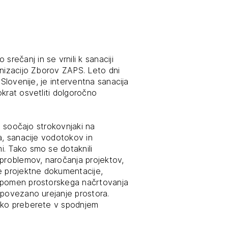
tiranje
vna pomoč
ečanj in se vrnili k sanaciji
anizacijo Zborov ZAPS. Leto dni
 Slovenije, je interventna sanacija
estitorje
krat osvetliti dolgoročno
ki
sti
se soočajo strokovnjaki na
a, sanacije vodotokov in
i. Tako smo se dotaknili
 problemov, naročanja projektov,
e projektne dokumentacije,
n pomen prostorskega načrtovanja
 povezano urejanje prostora.
ahko preberete v spodnjem