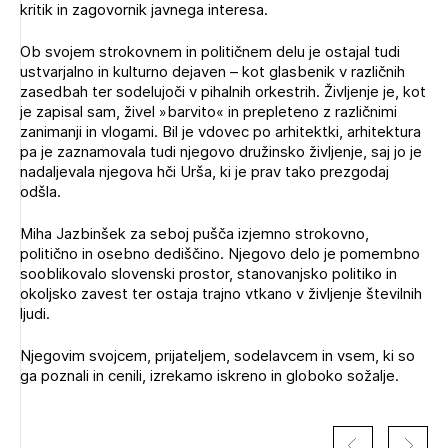
kritik in zagovornik javnega interesa.
Ob svojem strokovnem in političnem delu je ostajal tudi
ustvarjalno in kulturno dejaven – kot glasbenik v različnih
zasedbah ter sodelujoči v pihalnih orkestrih. Življenje je, kot
je zapisal sam, živel »barvito« in prepleteno z različnimi
zanimanji in vlogami. Bil je vdovec po arhitektki, arhitektura
pa je zaznamovala tudi njegovo družinsko življenje, saj jo je
nadaljevala njegova hči Urša, ki je prav tako prezgodaj
odšla.
Miha Jazbinšek za seboj pušča izjemno strokovno,
Izbrana vsebina je namenjena le ZAPS
politično in osebno dediščino. Njegovo delo je pomembno
registriranim uporabnikom. Da lahko do nje
sooblikovalo slovenski prostor, stanovanjsko politiko in
dostopate, se je potrebno prijaviti.
okoljsko zavest ter ostaja trajno vtkano v življenje številnih
ljudi.
PRIJAVITE SE
REGISTRIRAJTE SE
Njegovim svojcem, prijateljem, sodelavcem in vsem, ki so
ga poznali in cenili, izrekamo iskreno in globoko sožalje.