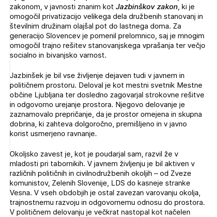
zakonom, v javnosti znanim kot
Jazbinškov zakon
, ki je
omogočil privatizacijo velikega dela družbenih stanovanj in
številnim družinam olajšal pot do lastnega doma. Za
generacijo Slovencev je pomenil prelomnico, saj je mnogim
omogočil trajno rešitev stanovanjskega vprašanja ter večjo
socialno in bivanjsko varnost.
Jazbinšek je bil vse življenje dejaven tudi v javnem in
političnem prostoru. Deloval je kot mestni svetnik Mestne
občine Ljubljana ter dosledno zagovarjal strokovne rešitve
in odgovorno urejanje prostora. Njegovo delovanje je
zaznamovalo prepričanje, da je prostor omejena in skupna
dobrina, ki zahteva dolgoročno, premišljeno in v javno
korist usmerjeno ravnanje.
Okoljsko zavest je, kot je poudarjal sam, razvil že v
mladosti pri tabornikih. V javnem življenju je bil aktiven v
različnih političnih in civilnodružbenih okoljih – od Zveze
komunistov, Zelenih Slovenije, LDS do kasneje stranke
Vesna. V vseh obdobjih je ostal zavezan varovanju okolja,
trajnostnemu razvoju in odgovornemu odnosu do prostora.
V političnem delovanju je večkrat nastopal kot načelen