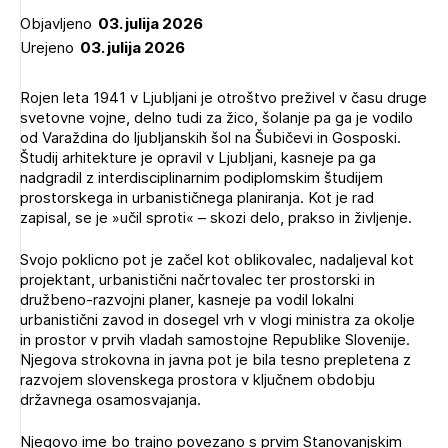
Novičnik natečajev
Objavljeno
03. julija 2026
Urejeno
03. julija 2026
Tedenski novičnik javnih naročil
Dnevne medijske objave
POZABLJENO GESLO
Rojen leta 1941 v Ljubljani je otroštvo preživel v času druge
svetovne vojne, delno tudi za žico, šolanje pa ga je vodilo
REGISTRIRAJTE SE
od Varaždina do ljubljanskih šol na Šubičevi in Gosposki.
Študij arhitekture je opravil v Ljubljani, kasneje pa ga
nadgradil z interdisciplinarnim podiplomskim študijem
prostorskega in urbanističnega planiranja. Kot je rad
NAPREJ
zapisal, se je »učil sproti« – skozi delo, prakso in življenje.
Svojo poklicno pot je začel kot oblikovalec, nadaljeval kot
projektant, urbanistični načrtovalec ter prostorski in
družbeno-razvojni planer, kasneje pa vodil lokalni
urbanistični zavod in dosegel vrh v vlogi ministra za okolje
in prostor v prvih vladah samostojne Republike Slovenije.
Njegova strokovna in javna pot je bila tesno prepletena z
razvojem slovenskega prostora v ključnem obdobju
državnega osamosvajanja.
Njegovo ime bo trajno povezano s prvim Stanovanjskim