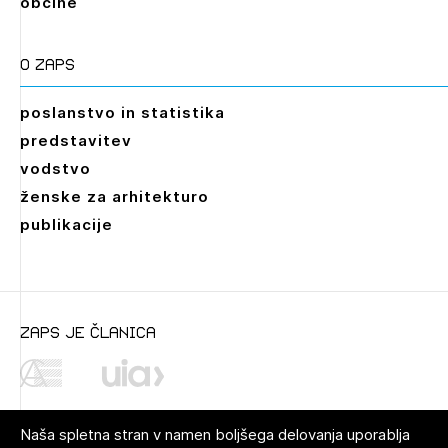
občine
O zaps
poslanstvo in statistika
predstavitev
vodstvo
ženske za arhitekturo
publikacije
zaps je članica
Naša spletna stran v namen boljšega delovanja uporablja