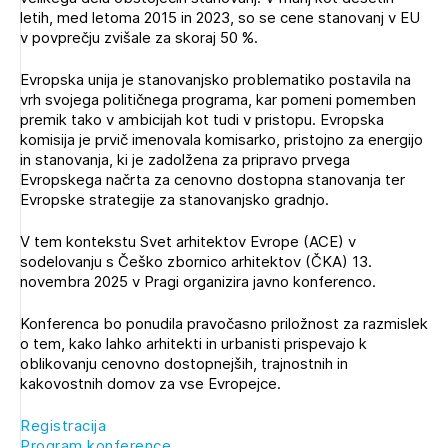
Novičnik natečajev
letih, med letoma 2015 in 2023, so se cene stanovanj v EU
v povprečju zvišale za skoraj 50 %.
Tedenski novičnik javnih naročil
Evropska unija je stanovanjsko problematiko postavila na
Dnevne medijske objave
POZABLJENO GESLO
vrh svojega političnega programa, kar pomeni pomemben
premik tako v ambicijah kot tudi v pristopu. Evropska
REGISTRIRAJTE SE
komisija je prvič imenovala komisarko, pristojno za energijo
in stanovanja, ki je zadolžena za pripravo prvega
Evropskega načrta za cenovno dostopna stanovanja ter
Evropske strategije za stanovanjsko gradnjo.
NAPREJ
V tem kontekstu Svet arhitektov Evrope (ACE) v
sodelovanju s Češko zbornico arhitektov (ČKA) 13.
novembra 2025 v Pragi organizira javno konferenco.
Konferenca bo ponudila pravočasno priložnost za razmislek
o tem, kako lahko arhitekti in urbanisti prispevajo k
oblikovanju cenovno dostopnejših, trajnostnih in
kakovostnih domov za vse Evropejce.
Registracija
Program konference