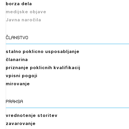
borza dela
medijske objave
Javna naročila
članstvo
stalno poklicno usposabljanje
članarina
priznanje poklicnih kvalifikacij
vpisni pogoji
mirovanje
praksa
vrednotenje storitev
zavarovanje