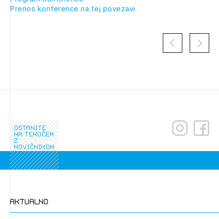
Prenos konference na tej povezavi
ostanite
na tekočem
Izbrana vsebina je namenjena le ZAPS
z
registriranim uporabnikom. Da lahko do nje
novičnikom
dostopate, se je potrebno prijaviti.
PRIJAVITE SE
REGISTRIRAJTE SE
aktualno