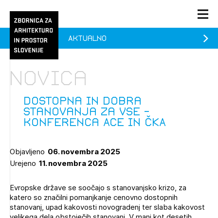
Aktualno
PRIJAVA
KONTAKT
Novica
1/1
1/2
Aktualno
Pozdravljeni
Prijava na novičnik
Dostopna in dobra
stanovanja za vse -
Članstvo
konferenca ACE in ČKA
Prijavite se s svojim ZAPS uporabniškim imenom in geslom.
Ostanite na tekočem z novicami in se naročite na
Praksa
Novičnike. Označite svojo izbiro.
Objavljeno
06. novembra 2025
Novičnike vam bomo pošiljali na vaš elektronski naslov.
O ZAPS
Urejeno
11. novembra 2025
Evropske države se soočajo s stanovanjsko krizo, za
Mesečni novičnik
katero so značilni pomanjkanje cenovno dostopnih
stanovanj, upad kakovosti novogradenj ter slaba kakovost
Novičnik izobraževanj
PRIJAVITE SE
velikega dela obstoječih stanovanj. V manj kot desetih