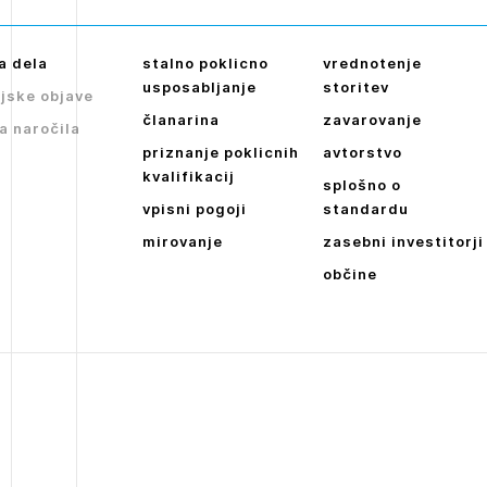
POZABLJENO G
Tedenski novičnik javnih naročil
JAVITE SE
REGISTRIRAJT
Dnevne medijske objave
a dela
stalno poklicno
vrednotenje
usposabljanje
storitev
NAPREJ
jske objave
članarina
zavarovanje
a naročila
priznanje poklicnih
avtorstvo
kvalifikacij
splošno o
vpisni pogoji
standardu
mirovanje
zasebni investitorji
občine