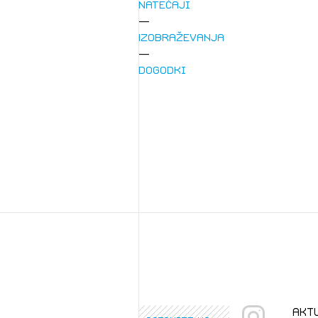
Natečaji
Izobraževanja
Dogodki
1/
Pr
1/
Osta
Po
Ozna
Novi
Prij
akt