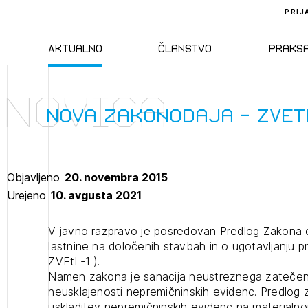
PRIJ
Aktualno
Članstvo
Praks
Novica
Novice
Člani ZAPS
Standa
Nova zakonodaja - ZVET
Natečaji
Kandidati za
Pravil
člane
Objavljeno
20. novembra 2015
Izobraževanja
Zakon
Urejeno
10. avgusta 2021
Kandidati za
izpit
Dogodki
Opravl
V javno razpravo je posredovan Predlog Zakona 
dejavn
lastnine na določenih stavbah in o ugotavljanju p
ZVEtL-1 ).
Namen zakona je sanacija neustreznega zatečen
Sklepa
neusklajenosti nepremičninskih evidenc. Predlo
uskladitev nepremičninskih evidenc na materialno