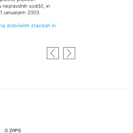
u nepravdnih sodišč, in
tiranje
 1. januarjem 2003.
na določenih stavbah in
vna pomoč
estitorje
ki
sti
JTE SE
O zaps