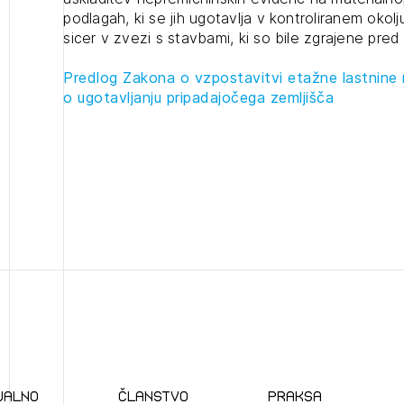
podlagah, ki se jih ugotavlja v kontroliranem okolj
projek
sicer v zvezi s stavbami, ki so bile zgrajene pred
Predlog Zakona o vzpostavitvi etažne lastnine 
Stroko
o ugotavljanju pripadajočega zemljišča
Za inv
2
ijava na novičnik
Občins
1
nite na tekočem z novicami in se naročite na Novičnike.
urbani
zdravljeni
Izbrana vsebina je namenjena le ZAPS registriranim
čite svojo izbiro.
uporabnikom. Da lahko do nje dostopate, se je
čnike vam bomo pošiljali na vaš elektronski naslov.
potrebno prijaviti.
avite se s svojim ZAPS uporabniškim imenom in geslom.
PRIJAVITE SE
REGISTRIRA
Mesečni novičnik
Novičnik izobraževanj
Novičnik natečajev
ualno
članstvo
praksa