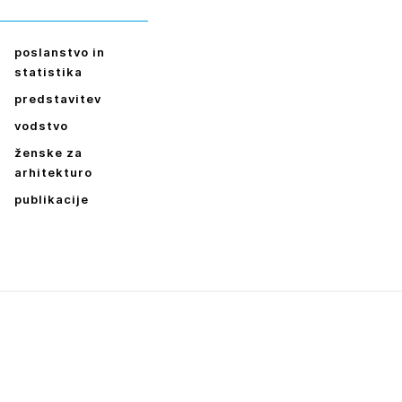
ESLO
E SE
poslanstvo in
statistika
predstavitev
vodstvo
ženske za
arhitekturo
publikacije