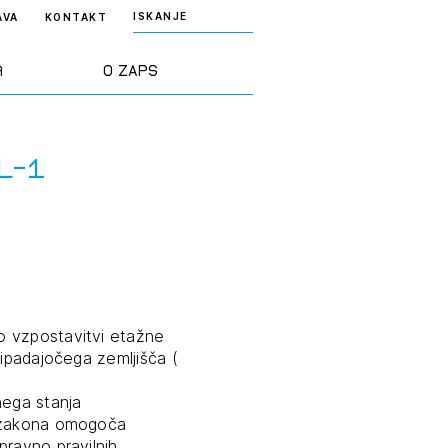
ISKANJE
AVA
KONTAKT
a
O ZAPS
rd ZAPS
Predstavitev
L-1
a stroke
Ekipa
odaja
Zlati svinčnik
janje
Projekti
o vzpostavitvi etažne
osti
ripadajočega zemljišča (
Knjižnica
ega stanja
nje poslov
dokumentov
g zakona omogoča
pravno pravilnih