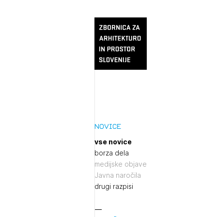
Novice
vse novice
borza dela
medijske objave
Javna naročila
drugi razpisi