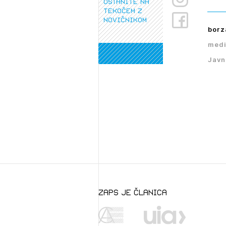
ostanite na
tekočem z
PRI
novičnikom
borz
medi
Javn
zaps je članica