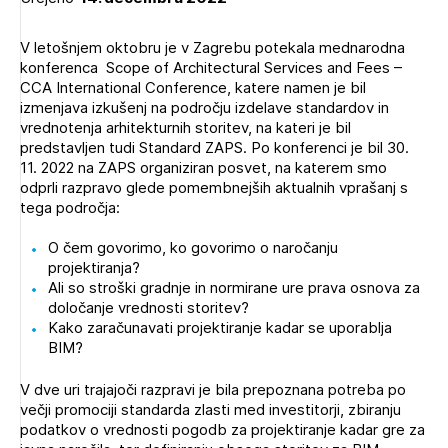
Novičnik natečajev
V letošnjem oktobru je v Zagrebu potekala mednarodna
Tedenski novičnik javnih naročil
konferenca Scope of Architectural Services and Fees –
Dnevne medijske objave
POZABLJENO GESLO
CCA International Conference, katere namen je bil
izmenjava izkušenj na področju izdelave standardov in
vrednotenja arhitekturnih storitev, na kateri je bil
REGISTRIRAJTE SE
predstavljen tudi Standard ZAPS. Po konferenci je bil 30.
11. 2022 na ZAPS organiziran posvet, na katerem smo
odprli razpravo glede pomembnejših aktualnih vprašanj s
NAPREJ
tega področja:
O čem govorimo, ko govorimo o naročanju
projektiranja?
Ali so stroški gradnje in normirane ure prava osnova za
določanje vrednosti storitev?
Kako zaračunavati projektiranje kadar se uporablja
BIM?
V dve uri trajajoči razpravi je bila prepoznana potreba po
večji promociji standarda zlasti med investitorji, zbiranju
podatkov o vrednosti pogodb za projektiranje kadar gre za