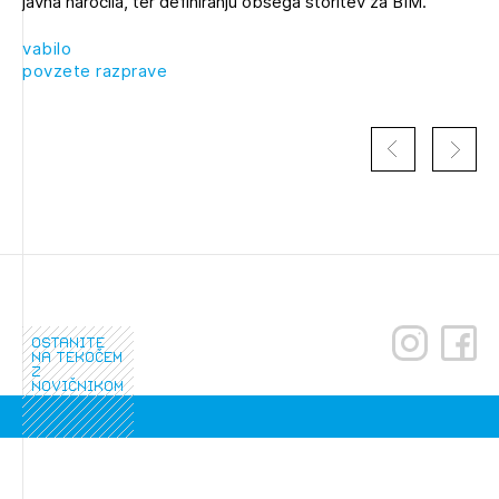
javna naročila, ter definiranju obsega storitev za BIM.
vabilo
povzete razprave
Izbrana vsebina je namenjena le ZAPS
ostanite
registriranim uporabnikom. Da lahko do nje
na tekočem
z
dostopate, se je potrebno prijaviti.
novičnikom
PRIJAVITE SE
REGISTRIRAJTE SE