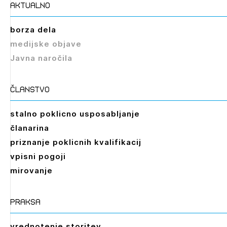
aktualno
borza dela
medijske objave
Javna naročila
članstvo
stalno poklicno usposabljanje
članarina
priznanje poklicnih kvalifikacij
vpisni pogoji
mirovanje
praksa
vrednotenje storitev