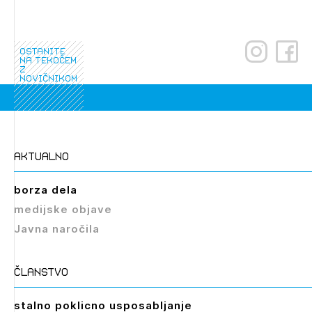
dostopate, se je potrebno prijaviti.
PRIJAVITE SE
REGISTRIRAJTE SE
ostanite
na tekočem
z
novičnikom
aktualno
borza dela
medijske objave
Javna naročila
članstvo
stalno poklicno usposabljanje