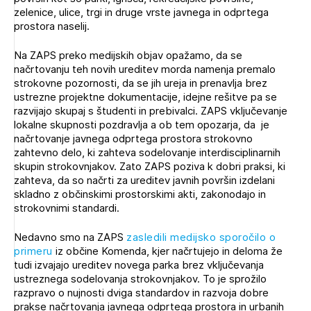
Novičnik natečajev
zelenice, ulice, trgi in druge vrste javnega in odprtega
prostora naselij.
Tedenski novičnik javnih naročil
Na ZAPS preko medijskih objav opažamo, da se
Dnevne medijske objave
POZABLJENO GESLO
načrtovanju teh novih ureditev morda namenja premalo
strokovne pozornosti, da se jih ureja in prenavlja brez
REGISTRIRAJTE SE
ustrezne projektne dokumentacije, idejne rešitve pa se
razvijajo skupaj s študenti in prebivalci. ZAPS vključevanje
lokalne skupnosti pozdravlja a ob tem opozarja, da je
načrtovanje javnega odprtega prostora strokovno
NAPREJ
zahtevno delo, ki zahteva sodelovanje interdisciplinarnih
skupin strokovnjakov. Zato ZAPS poziva k dobri praksi, ki
zahteva, da so načrti za ureditev javnih površin izdelani
skladno z občinskimi prostorskimi akti, zakonodajo in
strokovnimi standardi.
Nedavno smo na ZAPS
zasledili medijsko sporočilo o
primeru
iz občine Komenda, kjer načrtujejo in deloma že
tudi izvajajo ureditev novega parka brez vključevanja
ustreznega sodelovanja strokovnjakov. To je sprožilo
razpravo o nujnosti dviga standardov in razvoja dobre
prakse načrtovanja javnega odprtega prostora in urbanih