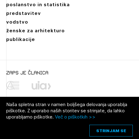
poslanstvo in statistika
predstavitev
vodstvo
ženske za arhitekturo
publikacije
zaps je članica
Naša spletna stran v namen boljšega delovanja uporablja
piškotke. Z uporabo naših storitev se strinjate, da lahko
uporabljamo piškotke.
Več o piškotkih >>
© 2021 Zbornica za arhitekturo in
Pravno obvestilo
|
O avtorjih
|
prostor Slovenije
Piškotki
STRINJAM SE