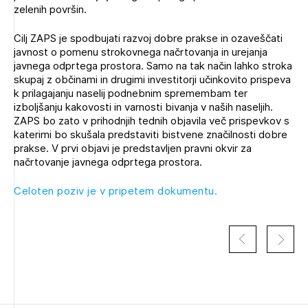
zelenih površin.
Cilj ZAPS je spodbujati razvoj dobre prakse in ozaveščati
javnost o pomenu strokovnega načrtovanja in urejanja
javnega odprtega prostora. Samo na tak način lahko stroka
skupaj z občinami in drugimi investitorji učinkovito prispeva
k prilagajanju naselij podnebnim spremembam ter
izboljšanju kakovosti in varnosti bivanja v naših naseljih.
ZAPS bo zato v prihodnjih tednih objavila več prispevkov s
katerimi bo skušala predstaviti bistvene značilnosti dobre
prakse. V prvi objavi je predstavljen pravni okvir za
načrtovanje javnega odprtega prostora.
Celoten poziv je v pripetem dokumentu.
Izbrana vsebina je namenjena le ZAPS
registriranim uporabnikom. Da lahko do nje