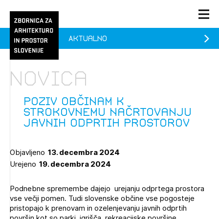
Aktualno
PRIJAVA
KONTAKT
Novica
1/1
1/2
Aktualno
Pozdravljeni
Prijava na novičnik
Poziv občinam k
strokovnemu načrtovanju
Članstvo
javnih odprtih prostorov
Prijavite se s svojim ZAPS uporabniškim imenom in geslom.
Ostanite na tekočem z novicami in se naročite na
Praksa
Novičnike. Označite svojo izbiro.
Objavljeno
13. decembra 2024
Novičnike vam bomo pošiljali na vaš elektronski naslov.
O ZAPS
Urejeno
19. decembra 2024
Podnebne spremembe dajejo urejanju odprtega prostora
Mesečni novičnik
vse večji pomen. Tudi slovenske občine vse pogosteje
pristopajo k prenovam in ozelenjevanju javnih odprtih
Novičnik izobraževanj
PRIJAVITE SE
površin kot so parki, igrišča, rekreacijske površine,