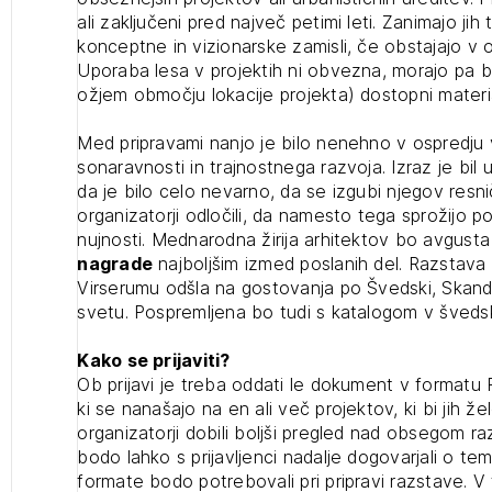
ali zaključeni pred največ petimi leti. Zanimajo jih t
projek
konceptne in vizionarske zamisli, če obstajajo v obl
Uporaba lesa v projektih ni obvezna, morajo pa bit
ožjem območju lokacije projekta) dostopni materia
Stroko
Med pripravami nanjo je bilo nenehno v ospredju
sonaravnosti in trajnostnega razvoja. Izraz je bil
Za inv
da je bilo celo nevarno, da se izgubi njegov res
organizatorji odločili, da namesto tega sprožijo 
nujnosti. Mednarodna žirija arhitektov bo avgust
Občins
nagrade
najboljšim izmed poslanih del. Razstava
urbani
Virserumu odšla na gostovanja po Švedski, Skandi
svetu. Pospremljena bo tudi s katalogom v šveds
Kako se prijaviti?
Ob prijavi je treba oddati le dokument v formatu P
ki se nanašajo na en ali več projektov, ki bi jih žel
organizatorji dobili boljši pregled nad obsegom ra
bodo lahko s prijavljenci nadalje dogovarjali o te
formate bodo potrebovali pri pripravi razstave. V