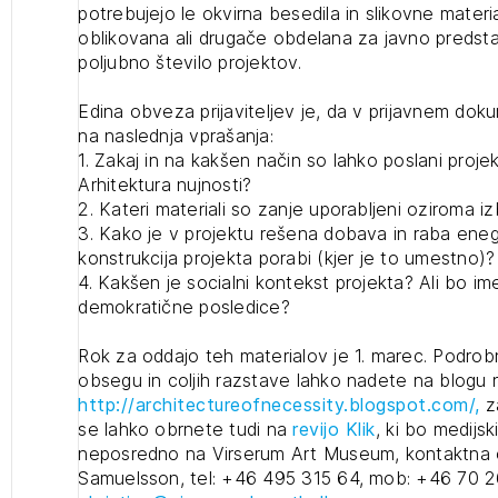
potrebujejo le okvirna besedila in slikovne material
oblikovana ali drugače obdelana za javno predstav
poljubno število projektov.
Edina obveza prijaviteljev je, da v prijavnem do
na naslednja vprašanja:
1. Zakaj in na kakšen način so lahko poslani projek
2
Arhitektura nujnosti?
ijava na novičnik
2. Kateri materiali so zanje uporabljeni oziroma iz
1
3. Kako je v projektu rešena dobava in raba enegi
nite na tekočem z novicami in se naročite na Novičnike.
zdravljeni
konstrukcija projekta porabi (kjer je to umestno)?
Izbrana vsebina je namenjena le ZAPS registriranim
čite svojo izbiro.
4. Kakšen je socialni kontekst projekta? Ali bo im
uporabnikom. Da lahko do nje dostopate, se je
čnike vam bomo pošiljali na vaš elektronski naslov.
demokratične posledice?
potrebno prijaviti.
avite se s svojim ZAPS uporabniškim imenom in geslom.
Rok za oddajo teh materialov je 1. marec. Podrob
PRIJAVITE SE
REGISTRIRA
obsegu in coljih razstave lahko nadete na blogu 
Mesečni novičnik
http://architectureofnecessity.blogspot.com/,
z
Novičnik izobraževanj
se lahko obrnete tudi na
revijo Klik
, ki bo medijsk
neposredno na Virserum Art Museum, kontaktna 
Novičnik natečajev
Samuelsson, tel: +46 495 315 64, mob: +46 70 2
POZABLJENO G
Tedenski novičnik javnih naročil