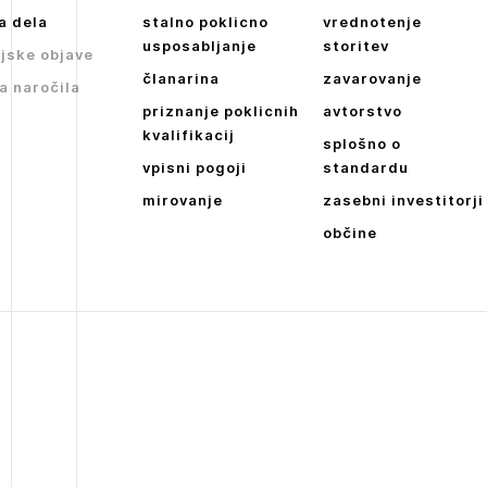
a dela
stalno poklicno
vrednotenje
usposabljanje
storitev
jske objave
članarina
zavarovanje
a naročila
priznanje poklicnih
avtorstvo
kvalifikacij
splošno o
vpisni pogoji
standardu
mirovanje
zasebni investitorji
občine