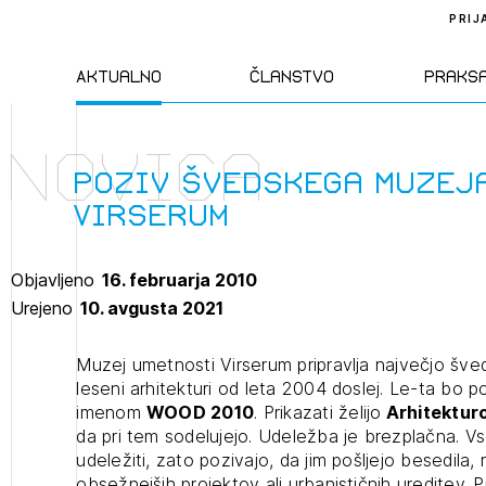
PRIJ
Aktualno
Članstvo
Praks
Novica
Novice
Člani ZAPS
Standa
Poziv švedskega Muzej
Virserum
Natečaji
Kandidati za
Pravil
člane
Objavljeno
16. februarja 2010
Izobraževanja
Zakon
Urejeno
10. avgusta 2021
Kandidati za
izpit
Dogodki
Opravl
Muzej umetnosti Virserum pripravlja največjo šve
dejavn
leseni arhitekturi od leta 2004 doslej. Le-ta bo p
imenom
WOOD 2010
. Prikazati želijo
Arhitekturo
da pri tem sodelujejo. Udeležba je brezplačna. Vse
Sklepa
udeležiti, zato pozivajo, da jim pošljejo besedila, 
obsežnejših projektov ali urbanističnih ureditev. P