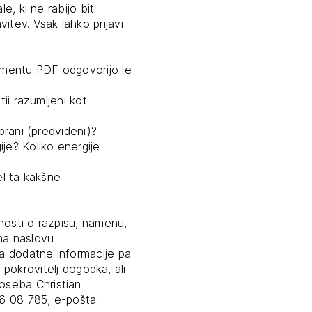
e, ki ne rabijo biti
itev. Vsak lahko prijavi
kumentu PDF odgovorijo le
tii razumljeni kot
brani (predvideni)?
je? Koliko energije
el ta kakšne
nosti o razpisu, namenu,
JTE SE
na naslovu
a dodatne informacije pa
i pokrovitelj dogodka, ali
oseba Christian
6 08 785, e-pošta:
ESLO