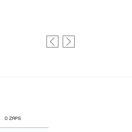
E SE
O zaps