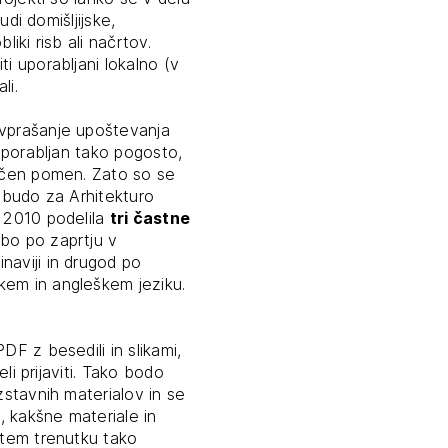
udi domišljijske,
tiranje
iki risb ali načrtov.
i uporabljani lokalno (v
li.
vna pomoč
 vprašanje upoštevanja
 uporabljan tako pogosto,
estitorje
ničen pomen. Zato so se
pobudo za Arhitekturo
a 2010 podelila
tri častne
ki
 bo po zaprtju v
sti
naviji in drugod po
kem in angleškem jeziku.
DF z besedili in slikami,
eli prijaviti. Tako bodo
zstavnih materialov in se
m, kakšne materiale in
 tem trenutku tako