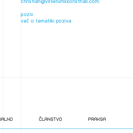
christian@virserumskonsthall.com
.
JAVITE SE
REGISTRIRAJT
Dnevne medijske objave
poziv
NAPREJ
več o tematiki poziva
ualno
članstvo
praksa