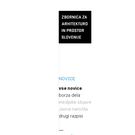
Novice
vse novice
borza dela
medijske objave
Javna naročila
drugi razpisi