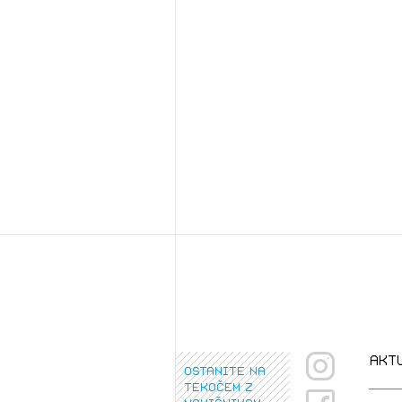
PRI
akt
ostanite na
tekočem z