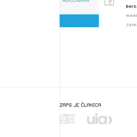
novičnikom
borz
medi
Javn
zaps je članica