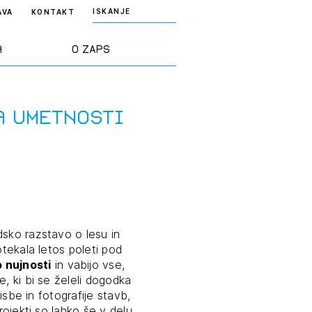
ISKANJE
AVA
KONTAKT
a
O ZAPS
rd ZAPS
Predstavitev
a umetnosti
a stroke
Ekipa
odaja
Zlati svinčnik
janje
Projekti
dsko razstavo o lesu in
osti
otekala letos poleti pod
 nujnosti
in vabijo vse,
Knjižnica
, ki bi se želeli dogodka
nje poslov
dokumentov
risbe in fotografije stavb,
rojekti so lahko še v delu