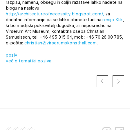
razpisu, namenu, obsegu in coljih razstave lahko nadete na
blogu na naslovu
http://architectureofnecessity.blogspot.com/,
za
dodatne informacije pa se lahko obrnete tudi na
revijo Klik
,
ki bo medijski pokrovitelj dogodka, ali neposredno na
Virserum Art Museum, kontaktna oseba Christian
Samuelsson, tel: +46 495 315 64, mob: +46 70 26 08 785,
e-pošta:
christian@virserumskonsthall.com
.
Izbrana vsebina je namenjena le ZAPS
registriranim uporabnikom. Da lahko do nje
poziv
dostopate, se je potrebno prijaviti.
več o tematiki poziva
PRIJAVITE SE
REGISTRIRAJTE SE