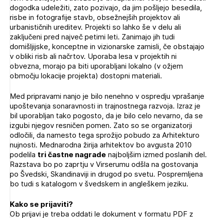
dogodka udeležiti, zato pozivajo, da jim pošljejo besedila,
Novičnik natečajev
risbe in fotografije stavb, obsežnejših projektov ali
Tedenski novičnik javnih naročil
urbanističnih ureditev. Projekti so lahko še v delu ali
zaključeni pred največ petimi leti. Zanimajo jih tudi
Dnevne medijske objave
POZABLJENO GESLO
domišljijske, konceptne in vizionarske zamisli, če obstajajo
v obliki risb ali načrtov. Uporaba lesa v projektih ni
REGISTRIRAJTE SE
obvezna, morajo pa biti uporabljani lokalno (v ožjem
območju lokacije projekta) dostopni materiali.
Med pripravami nanjo je bilo nenehno v ospredju vprašanje
NAPREJ
upoštevanja sonaravnosti in trajnostnega razvoja. Izraz je
bil uporabljan tako pogosto, da je bilo celo nevarno, da se
izgubi njegov resničen pomen. Zato so se organizatorji
odločili, da namesto tega sprožijo pobudo za Arhitekturo
nujnosti. Mednarodna žirija arhitektov bo avgusta 2010
podelila
tri častne nagrade
najboljšim izmed poslanih del.
Razstava bo po zaprtju v Virserumu odšla na gostovanja
po Švedski, Skandinaviji in drugod po svetu. Pospremljena
bo tudi s katalogom v švedskem in angleškem jeziku.
Kako se prijaviti?
Ob prijavi je treba oddati le dokument v formatu PDF z