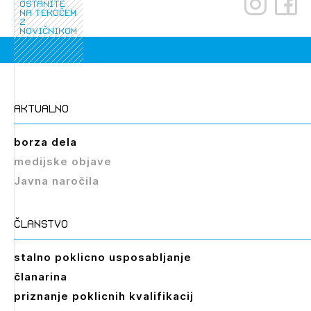
ostanite
na tekočem
z
novičnikom
aktualno
borza dela
medijske objave
Javna naročila
članstvo
stalno poklicno usposabljanje
članarina
priznanje poklicnih kvalifikacij