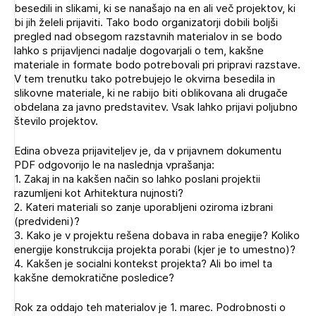
besedili in slikami, ki se nanašajo na en ali več projektov, ki
bi jih želeli prijaviti. Tako bodo organizatorji dobili boljši
pregled nad obsegom razstavnih materialov in se bodo
lahko s prijavljenci nadalje dogovarjali o tem, kakšne
materiale in formate bodo potrebovali pri pripravi razstave.
V tem trenutku tako potrebujejo le okvirna besedila in
slikovne materiale, ki ne rabijo biti oblikovana ali drugače
obdelana za javno predstavitev. Vsak lahko prijavi poljubno
število projektov.
Edina obveza prijaviteljev je, da v prijavnem dokumentu
PDF odgovorijo le na naslednja vprašanja:
1. Zakaj in na kakšen način so lahko poslani projektii
razumljeni kot Arhitektura nujnosti?
2. Kateri materiali so zanje uporabljeni oziroma izbrani
(predvideni)?
3. Kako je v projektu rešena dobava in raba enegije? Koliko
energije konstrukcija projekta porabi (kjer je to umestno)?
4. Kakšen je socialni kontekst projekta? Ali bo imel ta
kakšne demokratične posledice?
Rok za oddajo teh materialov je 1. marec. Podrobnosti o