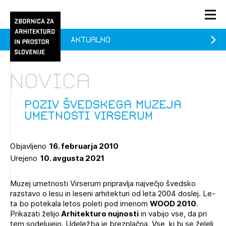
Aktualno
PRIJAVA
KONTAKT
Novica
1/1
1/2
Aktualno
Pozdravljeni
Prijava na novičnik
Poziv švedskega Muzeja
umetnosti Virserum
Članstvo
Prijavite se s svojim ZAPS uporabniškim imenom in geslom.
Ostanite na tekočem z novicami in se naročite na
Praksa
Objavljeno
16. februarja 2010
Novičnike. Označite svojo izbiro.
Urejeno
10. avgusta 2021
Novičnike vam bomo pošiljali na vaš elektronski naslov.
O ZAPS
Muzej umetnosti Virserum pripravlja največjo švedsko
razstavo o lesu in leseni arhitekturi od leta 2004 doslej. Le-
Mesečni novičnik
ta bo potekala letos poleti pod imenom
WOOD 2010
.
Prikazati želijo
Arhitekturo nujnosti
in vabijo vse, da pri
Novičnik izobraževanj
tem sodelujejo. Udeležba je brezplačna. Vse, ki bi se želeli
PRIJAVITE SE