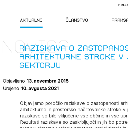
PRIJ
Aktualno
Članstvo
Praks
Novica
Novice
Člani ZAPS
Standa
Raziskava o zastopano
arhitekturne stroke v
Natečaji
Kandidati za
Pravil
sektorju
člane
Izobraževanja
Zakon
Objavljeno
13. novembra 2015
Kandidati za
Urejeno
10. avgusta 2021
izpit
Dogodki
Opravl
dejavn
Objavljamo poročilo raziskave o zastopanosti arhi
arhitekturne in prostorsko načrtovalske stroke v 
raziskavo so bile vključene vse občine in vse upr
Sklepa
Rezultati raziskave so zaskrbljujoči in jih bo potr