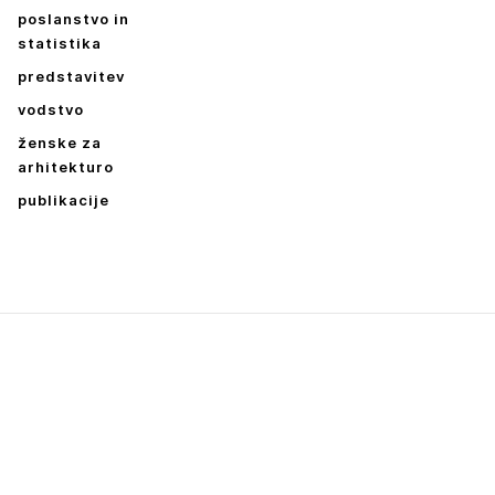
E SE
poslanstvo in
statistika
predstavitev
vodstvo
ženske za
arhitekturo
publikacije