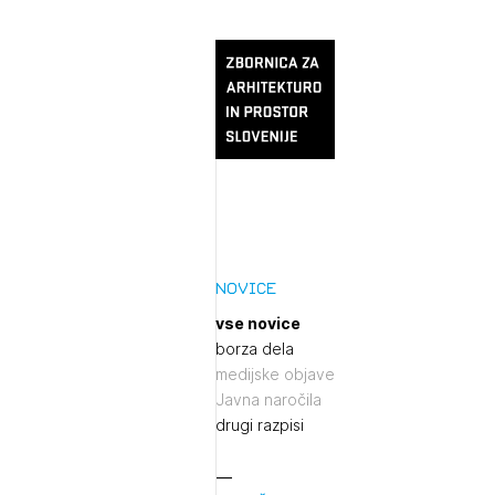
Novice
vse novice
borza dela
medijske objave
Javna naročila
drugi razpisi