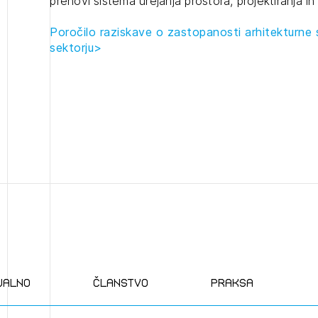
prenovi sistema urejanja prostora, projektiranja in
projek
Poročilo raziskave o zastopanosti arhitekturne
sektorju>
Stroko
2
Za inv
ijava na novičnik
1
nite na tekočem z novicami in se naročite na Novičnike.
Občins
zdravljeni
Izbrana vsebina je namenjena le ZAPS registriranim
čite svojo izbiro.
urbani
uporabnikom. Da lahko do nje dostopate, se je
čnike vam bomo pošiljali na vaš elektronski naslov.
potrebno prijaviti.
avite se s svojim ZAPS uporabniškim imenom in geslom.
PRIJAVITE SE
REGISTRIRA
Mesečni novičnik
Novičnik izobraževanj
ualno
članstvo
praksa
Novičnik natečajev
POZABLJENO G
Tedenski novičnik javnih naročil