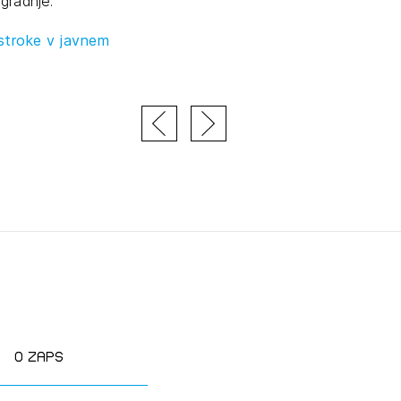
 gradnje.
tiranje
 stroke v javnem
vna pomoč
estitorje
ki
sti
JTE SE
O zaps
ESLO