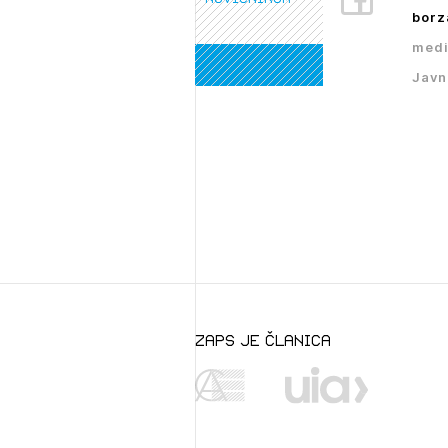
PRI
borz
medi
Javn
zaps je članica