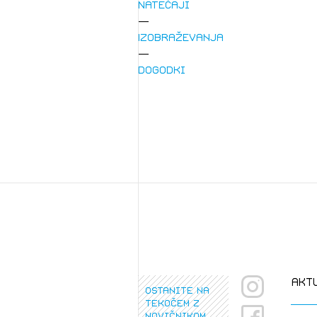
Natečaji
Izobraževanja
Dogodki
1/
Pr
1/
Osta
Po
Ozna
Novi
Prij
akt
ostanite na
tekočem z
novičnikom