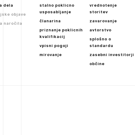
JAVITE SE
REGISTRIRAJT
a dela
stalno poklicno
vrednotenje
Dnevne medijske objave
usposabljanje
storitev
jske objave
NAPREJ
članarina
zavarovanje
a naročila
priznanje poklicnih
avtorstvo
kvalifikacij
splošno o
vpisni pogoji
standardu
mirovanje
zasebni investitorji
občine