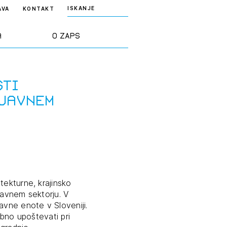
ISKANJE
AVA
KONTAKT
a
O ZAPS
rd ZAPS
Predstavitev
sti
 javnem
a stroke
Ekipa
odaja
Zlati svinčnik
janje
Projekti
osti
tekturne, krajinsko
javnem sektorju. V
Knjižnica
avne enote v Sloveniji.
nje poslov
dokumentov
ebno upoštevati pri