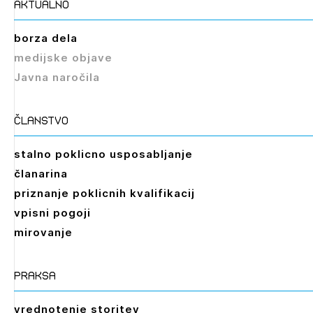
aktualno
borza dela
Izbrana vsebina je namenjena le ZAPS
medijske objave
registriranim uporabnikom. Da lahko do nje
Javna naročila
dostopate, se je potrebno prijaviti.
PRIJAVITE SE
REGISTRIRAJTE SE
članstvo
stalno poklicno usposabljanje
članarina
priznanje poklicnih kvalifikacij
vpisni pogoji
mirovanje
praksa
vrednotenje storitev