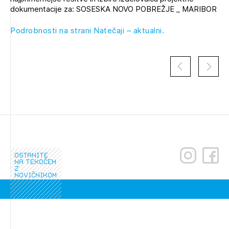
Novičnik natečajev
dokumentacije za: SOSESKA NOVO POBREŽJE _ MARIBOR
Tedenski novičnik javnih naročil
Podrobnosti na strani Natečaji – aktualni.
Dnevne medijske objave
POZABLJENO GESLO
REGISTRIRAJTE SE
NAPREJ
ostanite
na tekočem
z
novičnikom