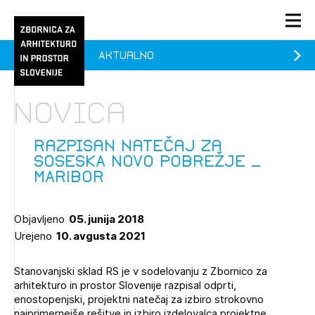
Aktualno
PRIJAVA
KONTAKT
Novica
1/1
1/2
Aktualno
Pozdravljeni
Prijava na novičnik
Razpisan natečaj za
SOSESKA NOVO POBREŽJE _
Članstvo
MARIBOR
Prijavite se s svojim ZAPS uporabniškim imenom in geslom.
Ostanite na tekočem z novicami in se naročite na
Praksa
Novičnike. Označite svojo izbiro.
Objavljeno
05. junija 2018
Novičnike vam bomo pošiljali na vaš elektronski naslov.
O ZAPS
Urejeno
10. avgusta 2021
Stanovanjski sklad RS je v sodelovanju z Zbornico za
Mesečni novičnik
arhitekturo in prostor Slovenije razpisal odprti,
enostopenjski, projektni natečaj za izbiro strokovno
Novičnik izobraževanj
PRIJAVITE SE
najprimernejše rešitve in izbiro izdelovalca projektne