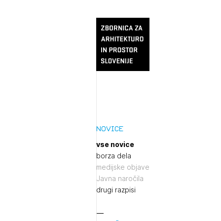
Novice
vse novice
borza dela
medijske objave
Javna naročila
drugi razpisi