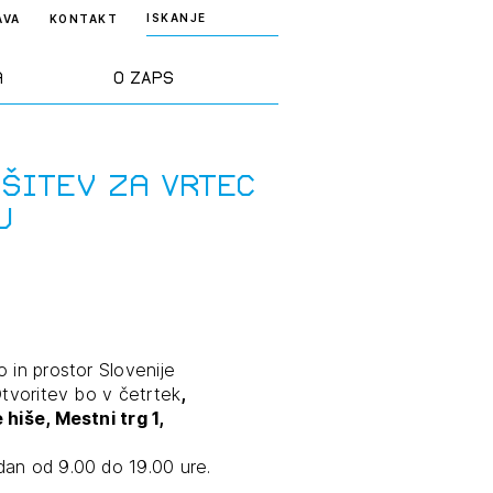
ISKANJE
AVA
KONTAKT
a
O ZAPS
rd ZAPS
Predstavitev
šitev za Vrtec
j
a stroke
Ekipa
odaja
Zlati svinčnik
janje
Projekti
 in prostor Slovenije
osti
Otvoritev bo v četrtek
,
 hiše, Mestni trg 1,
Knjižnica
nje poslov
dokumentov
dan od 9.00 do 19.00 ure.