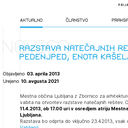
PRIJ
Aktualno
Članstvo
Praks
Novica
Novice
Člani ZAPS
Standa
Razstava natečajnih re
Pedenjped, enota Kašel
Natečaji
Kandidati za
Pravil
člane
Objavljeno
03. aprila 2013
Izobraževanja
Zakon
Urejeno
10. avgusta 2021
Kandidati za
izpit
Dogodki
Opravl
Mestna občina Ljubljana z Zbornico za arhitekturo
dejavn
vabita na otvoritev razstave natečajnih rešitev. 
11.4.2013, ob 17.00 uri v osredjem atriju Mestne
Ljubljana.
Sklepa
Razstava bo odprta do vključno 23.4.2013, vsak 
Vabljeni!