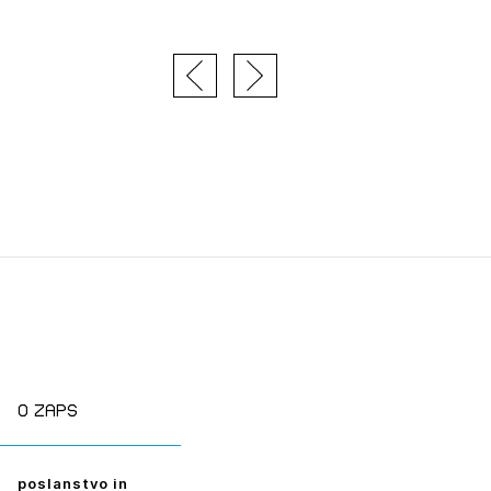
tiranje
vna pomoč
estitorje
ki
sti
JTE SE
O zaps
ESLO
poslanstvo in
E SE