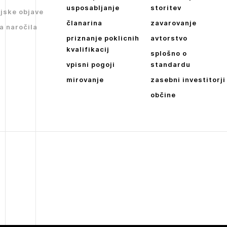
Dnevne medijske objave
usposabljanje
storitev
jske objave
članarina
zavarovanje
NAPREJ
a naročila
priznanje poklicnih
avtorstvo
kvalifikacij
splošno o
vpisni pogoji
standardu
mirovanje
zasebni investitorji
občine