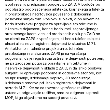
Novičnik natečajev
izpolnjevanju predpisanih pogojev po ZAID. V bodoče bo
pooblastilo pooblaščenega arhitekta, krajinskega arhitekta
Tedenski novičnik javnih naročil
in prostorskega načrtovalca povezano z določenim
poslovnim subjektom. Poslovni subjekti, ki po novem ne
Dnevne medijske objave
POZABLJENO GESLO
bodo izpolnjevali pogojev za opravljanje arhitekturne in
inženirske dejavnosti, ker ne bodo imeli zagotovljenega
REGISTRIRAJTE SE
strokovnega kadra v eni od predpisanih oblik po ZAID so
se obrnili na ZAPS z vprašanjem, ali lahko takšen subjekt
ohrani ali na novo registrira dejavnost iz skupine: M 71.
Arhitekturno in tehnično projektiranje; tehnično
NAPREJ
preizkušanje in analiziranje. ZAPS je na vprašanja
odgovarjal, da je registracija ustrezne dejavnosti potreben,
ne pa zadosten pogoj za opravljanje arhitekturne in
inženirske dejavnosti v skladu z ZAID, in da lahko poslovni
subjekti, ki opravljajo podporne in dodelavne storitve, kot
so npr. risanje, izdelovanje popisov, 3D modeliranje,
izdelovanje rendrov ipd. lahko registrirajo dejavnosti iz
razreda M 71. Ker so na tovrstna vprašanja različne
ustanove odgovarjale različno, smo za odgovor zaprosili
MOP, ki ga objavljamo na spodnji povezavi.