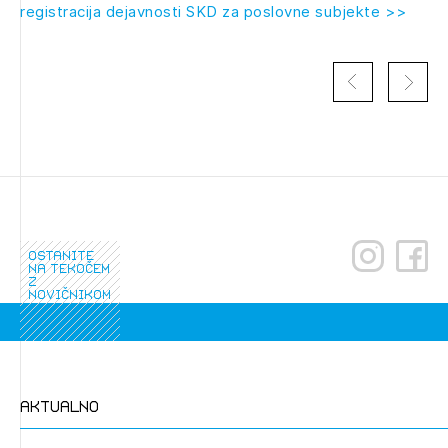
registracija dejavnosti SKD za poslovne subjekte >>
ostanite
na tekočem
Izbrana vsebina je namenjena le ZAPS
z
registriranim uporabnikom. Da lahko do nje
novičnikom
dostopate, se je potrebno prijaviti.
PRIJAVITE SE
REGISTRIRAJTE SE
aktualno