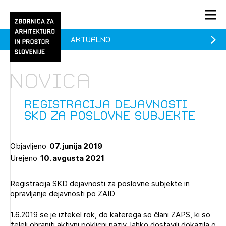
Aktualno
PRIJAVA
KONTAKT
Novica
1/1
1/2
Aktualno
Pozdravljeni
Prijava na novičnik
Registracija dejavnosti
SKD za poslovne subjekte
Članstvo
Prijavite se s svojim ZAPS uporabniškim imenom in geslom.
Ostanite na tekočem z novicami in se naročite na
Praksa
Objavljeno
07. junija 2019
Novičnike. Označite svojo izbiro.
Urejeno
10. avgusta 2021
Novičnike vam bomo pošiljali na vaš elektronski naslov.
O ZAPS
Registracija SKD dejavnosti za poslovne subjekte in
opravljanje dejavnosti po ZAID
Mesečni novičnik
1.6.2019 se je iztekel rok, do katerega so člani ZAPS, ki so
Novičnik izobraževanj
PRIJAVITE SE
želeli ohraniti aktivni poklicni naziv, lahko dostavili dokazila o