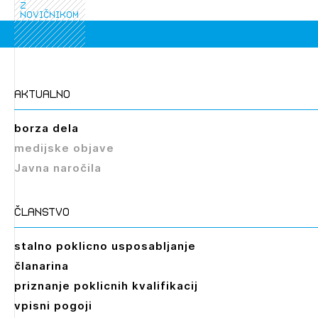
z
novičnikom
aktualno
Izbrana vsebina je namenjena le ZAPS
registriranim uporabnikom. Da lahko do nje
dostopate, se je potrebno prijaviti.
borza dela
medijske objave
PRIJAVITE SE
REGISTRIRAJTE SE
Javna naročila
članstvo
stalno poklicno usposabljanje
članarina
priznanje poklicnih kvalifikacij
vpisni pogoji