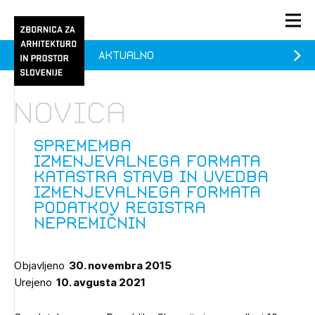
Aktualno
PRIJAVA
KONTAKT
Novica
1/1
1/2
Aktualno
Pozdravljeni
Prijava na novičnik
Sprememba
izmenjevalnega formata
Članstvo
katastra stavb in uvedba
izmenjevalnega formata
Prijavite se s svojim ZAPS uporabniškim imenom in geslom.
Ostanite na tekočem z novicami in se naročite na
Praksa
podatkov registra
Novičnike. Označite svojo izbiro.
nepremičnin
Novičnike vam bomo pošiljali na vaš elektronski naslov.
O ZAPS
Objavljeno
30. novembra 2015
Mesečni novičnik
Urejeno
10. avgusta 2021
Novičnik izobraževanj
PRIJAVITE SE