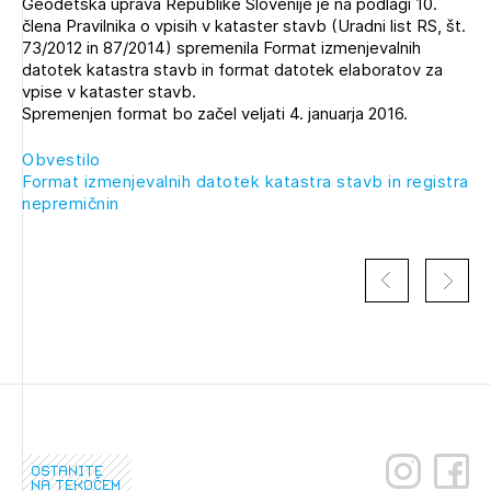
Geodetska uprava Republike Slovenije je na podlagi 10.
Novičnik natečajev
člena Pravilnika o vpisih v kataster stavb (Uradni list RS, št.
73/2012 in 87/2014) spremenila Format izmenjevalnih
Tedenski novičnik javnih naročil
datotek katastra stavb in format datotek elaboratov za
Dnevne medijske objave
vpise v kataster stavb.
POZABLJENO GESLO
Spremenjen format bo začel veljati 4. januarja 2016.
REGISTRIRAJTE SE
Obvestilo
Format izmenjevalnih datotek katastra stavb in registra
nepremičnin
NAPREJ
ostanite
na tekočem