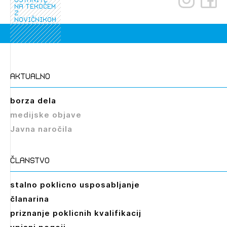
na tekočem
z
novičnikom
Izbrana vsebina je namenjena le ZAPS
aktualno
registriranim uporabnikom. Da lahko do nje
dostopate, se je potrebno prijaviti.
borza dela
medijske objave
PRIJAVITE SE
REGISTRIRAJTE SE
Javna naročila
članstvo
stalno poklicno usposabljanje
članarina
priznanje poklicnih kvalifikacij