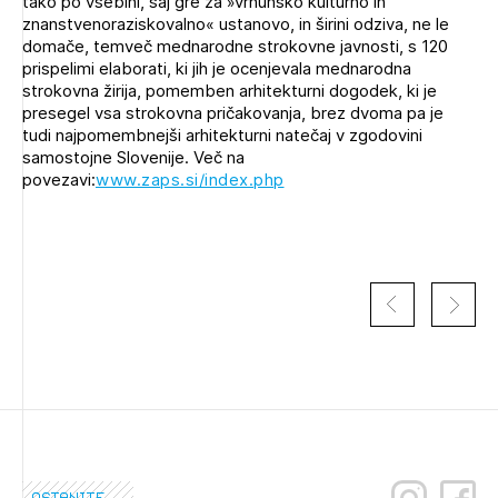
tako po vsebini, saj gre za »vrhunsko kulturno in
Novičnik natečajev
znanstvenoraziskovalno« ustanovo, in širini odziva, ne le
domače, temveč mednarodne strokovne javnosti, s 120
Tedenski novičnik javnih naročil
prispelimi elaborati, ki jih je ocenjevala mednarodna
strokovna žirija, pomemben arhitekturni dogodek, ki je
Dnevne medijske objave
POZABLJENO GESLO
presegel vsa strokovna pričakovanja, brez dvoma pa je
tudi najpomembnejši arhitekturni natečaj v zgodovini
REGISTRIRAJTE SE
samostojne Slovenije. Več na
povezavi:
www.zaps.si/index.php
NAPREJ
ostanite