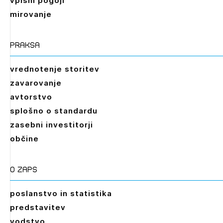
vpisni pogoji
mirovanje
praksa
vrednotenje storitev
zavarovanje
avtorstvo
splošno o standardu
zasebni investitorji
občine
O zaps
poslanstvo in statistika
predstavitev
vodstvo