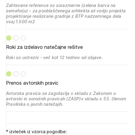
Zahtevane reference so sorazmerne (zelena barva na
semaforju) – za pooblaščenega arhitekta ali vodjo projekta
projektiranje realizirane gradnje z BTP nadzemnega dela
vsaj 1.500 m2
Izbrana vsebina je namenjena le ZAPS
registriranim uporabnikom. Da lahko do nje
dostopate, se je potrebno prijaviti.
Roki za izdelavo natečajne rešitve
Roki so ustrezni - več kot 12 tednov od objave.
PRIJAVITE SE
REGISTRIRAJTE SE
Prenos avtorskih pravic
Avtorska pravica se zagotavlja v skladu z Zakonom o
avtorski in sorodnih pravicah (ZASP)v skladu s 53. členom
Pravilnika o javnih natečajih.
* izvleček iz vzorca pogodbe: