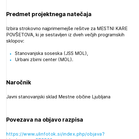
Novičnik natečajev
PRIJAVITE SE
Predmet projektnega natečaja
Tedenski novičnik javnih naročil
Dnevne medijske objave
POZABLJENO GESLO
Izbira strokovno najprimernejše rešitve za MESTNI KARE
POVŠETOVA, ki je sestavljen iz dveh večjih programskih
REGISTRIRAJTE SE
sklopov:
Stanovanjska soseska (JSS MOL),
Urbani zbirni center (MOL).
NAPREJ
Naročnik
Javni stanovanjski sklad Mestne občine Ljubljana
Povezava na objavo razpisa
https://www.ulinfotok.si/index.php/objava?