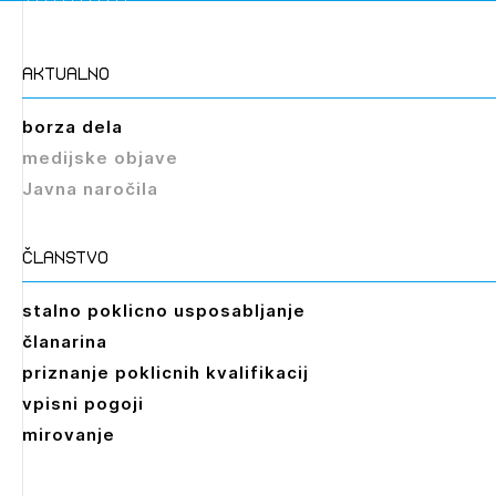
aktualno
borza dela
medijske objave
Javna naročila
članstvo
stalno poklicno usposabljanje
članarina
priznanje poklicnih kvalifikacij
vpisni pogoji
mirovanje