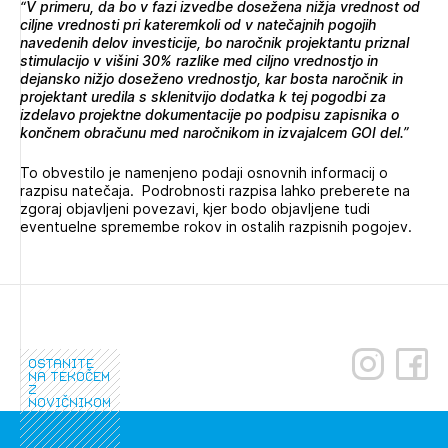
“V primeru, da bo v fazi izvedbe dosežena nižja vrednost od
ciljne vrednosti pri kateremkoli od v natečajnih pogojih
navedenih delov investicije, bo naročnik projektantu priznal
stimulacijo v višini 30% razlike med ciljno vrednostjo in
dejansko nižjo doseženo vrednostjo, kar bosta naročnik in
projektant uredila s sklenitvijo dodatka k tej pogodbi za
izdelavo projektne dokumentacije po podpisu zapisnika o
končnem obračunu med naročnikom in izvajalcem GOI del.”
To obvestilo je namenjeno podaji osnovnih informacij o
razpisu natečaja. Podrobnosti razpisa lahko preberete na
zgoraj objavljeni povezavi, kjer bodo objavljene tudi
eventuelne spremembe rokov in ostalih razpisnih pogojev.
ostanite
na tekočem
z
novičnikom