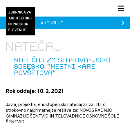
Aktualno
PRIJAVA
KONTAKT
Natečaj
1/1
1/1
1/2
Aktualno
Pozdravljeni
prijava
Prijava na novičnik
natečaj za stanovanjsko
sosesko “mestni kare
Članstvo
povšetova”
Prijavite se s svojim ZAPS uporabniškim imenom in geslom.
Ostanite na tekočem z novicami in se naročite na
Praksa
Novičnike. Označite svojo izbiro.
Rok oddaje: 10. 2. 2021
Novičnike vam bomo pošiljali na vaš elektronski naslov.
O ZAPS
Javni, projektni, enostopenjski natečaj za za izbiro
strokovno najprimernejše rešitve za: NOVOGRADNJO
Mesečni novičnik
GIMNAZIJE ŠENTVID IN TELOVADNICE OSNOVNE ŠOLE
ŠENTVID
Novičnik izobraževanj
PRIJAVITE SE