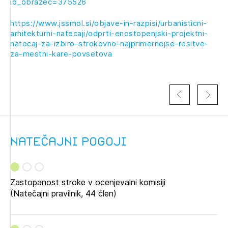
id_obrazec=375526
https://www.jssmol.si/objave-in-razpisi/urbanisticni-
arhitekturni-natecaji/odprti-enostopenjski-projektni-
natecaj-za-izbiro-strokovno-najprimernejse-resitve-
za-mestni-kare-povsetova
natečajni pogoji
Zastopanost stroke v ocenjevalni komisiji
(Natečajni pravilnik, 44 člen)