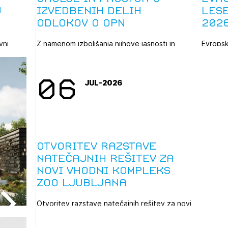
u
izvedbenih delih
les
odlokov o OPN
202
vni
Z namenom izboljšanja njihove jasnosti in
Evropsk
za
uporabnosti je MOP naročil analizo
WoodPoP
tekstualnih ...
najboljš
06
JUL-2026
Otvoritev razstave
natečajnih rešitev za
novi vhodni kompleks
ZOO Ljubljana
Otvoritev razstave natečajnih rešitev za novi
vhodni kompleks ZOO Ljubljana bo v sredo,
15. ...