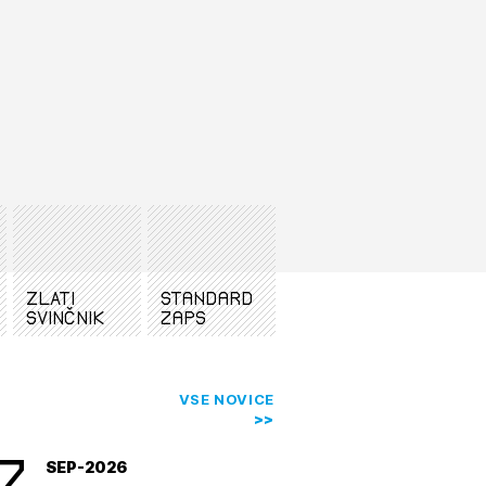
odnebne
konkurenčne
omena. Vloga
nizirala
tiranje
na, zato mora
vna pomoč
estitorje
ki
sti
ZLATI
standard
SVINČNIK
zaps
VSE NOVICE
7
SEP-2026