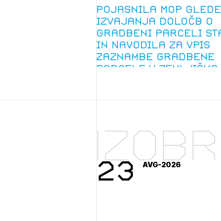
Prij
Pojasnila MOP glede
izvajanja določb o
gradbeni parceli st
in Navodila za vpis
zaznambe gradbene
parcele v zemljiško
knjigo
PRI
Izob
23
AVG-2026