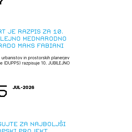
t je razpis za 10.
ilejno mednarodno
rado Maks Fabiani
 urbanistov in prostorskih planerjev
je (DUPPS) razpisuje 10. JUBILEJNO
ODNO ...
5
JUL-2026
sujte za najboljši
opski projekt