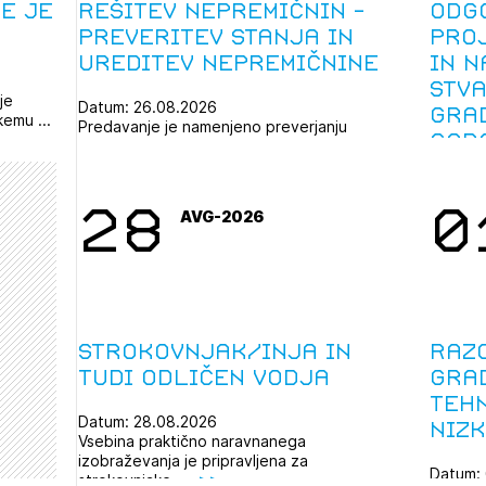
e Je
Rešitev nepremičnin -
Odg
Preveritev stanja in
pro
ureditev nepremičnine
in 
stv
je
Datum: 26.08.2026
gra
emu ...
Predavanje je namenjeno preverjanju
gar
nepremičnin, to je zemljišč namenjenih ...
inš
za 
28
0
AVG-2026
Strokovnjak/inja in
Raz
tudi odličen vodja
gra
teh
Datum: 28.08.2026
niz
Vsebina praktično naravnanega
izobraževanja je pripravljena za
Datum:
strokovnjake, ...