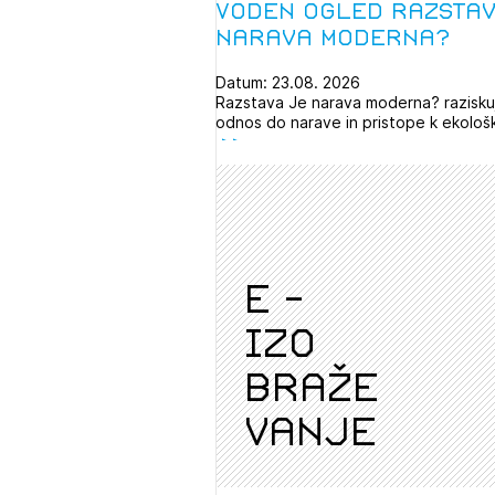
Voden ogled razstav
narava moderna?
Datum: 23.08. 2026
Razstava Je narava moderna? razisku
odnos do narave in pristope k ekološk
e -
izo
braže
vanje