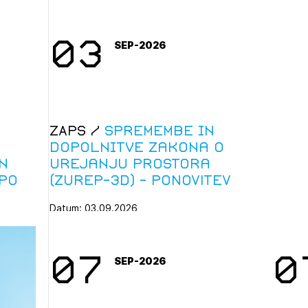
Tema iz
gradben
03
SEP-2026
ZAPS /
Spremembe in
dopolnitve Zakona o
n
urejanju prostora
po
(ZUreP-3D) - PONOVITEV
Datum: 03.09.2026
Državni zbor RS je sprejel spremembo in
dopolnitev ZUreP-3 (ZUrep-3D, ...
07
0
SEP-2026