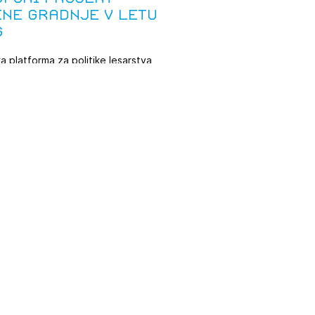
ene gradnje v letu
6
a platforma za politike lesarstva
 je odprla javno glasovanje za
i evropski ...