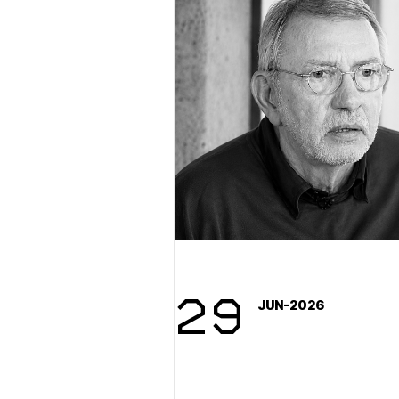
1/
29
Pr
JUN-2026
1/
Osta
Po
Ozna
Novi