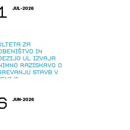
1
JUL-2026
ulteta za
dbeništvo in
ezijo UL izvaja
nimno raziskavo o
grevanju stavb v
eniji
6
JUN-2026