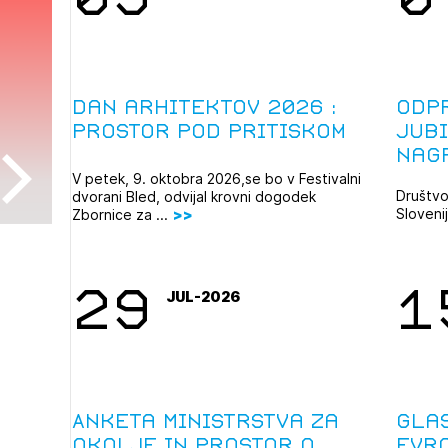
Dan arhitektov 2026 :
Odpr
Prostor pod pritiskom
jub
nag
V petek, 9. oktobra 2026,se bo v Festivalni
Društvo
dvorani Bled, odvijal krovni dogodek
Sloveni
Zbornice za ...
MEDNAR
29
1
JUL-2026
Anketa Ministrstva za
Gla
okolje in prostor o
evr