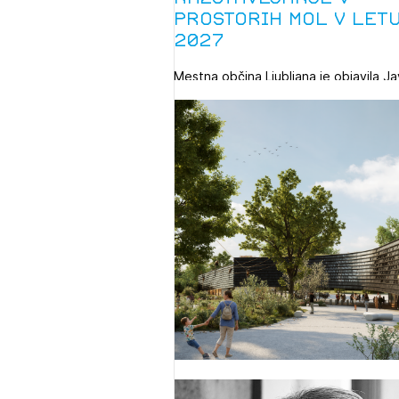
prostorih MOL v let
2027
Mestna občina Ljubljana je objavila Ja
razpis za izbor razstavnih projektov 
predstavitev ...