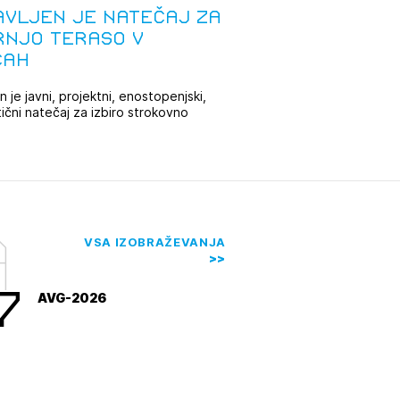
avljen je natečaj za
rnjo teraso v
JTE SE
cah
 je javni, projektni, enostopenjski,
tični natečaj za izbiro strokovno
ESLO
rnejše ...
E SE
a
VSA IZOBRAŽEVANJA
7
AVG-2026