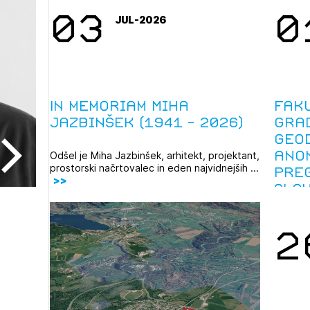
03
0
JUL-2026
In memoriam Miha
Fak
Jazbinšek (1941 – 2026)
gra
geod
ano
Odšel je Miha Jazbinšek, arhitekt, projektant,
prostorski načrtovalec in eden najvidnejših ...
pre
Slov
2
2
ijava na novičnik
1
nite na tekočem z novicami in se naročite na Novičnike.
zdravljeni
Izbrana vsebina je namenjena le ZAPS registriranim
čite svojo izbiro.
uporabnikom. Da lahko do nje dostopate, se je
čnike vam bomo pošiljali na vaš elektronski naslov.
potrebno prijaviti.