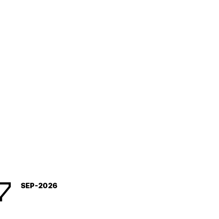
obraževanja (razogljičenje v
ištvu, nova tehnologija gradnje ...
7
SEP-2026