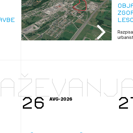
avite se s svojim ZAPS uporabniškim imenom in geslom.
Obj
Zgo
PRIJAVITE SE
REGISTRIRA
Mesečni novičnik
avbe
Les
Novičnik izobraževanj
Razpisan
Novičnik natečajev
urbanis
POZABLJENO G
najprime
Tedenski novičnik javnih naročil
JAVITE SE
REGISTRIRAJT
Dnevne medijske objave
NAPREJ
raževanj
26
2
AVG-2026