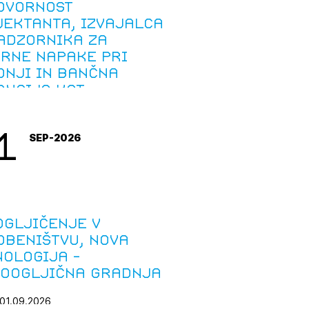
ovornost
jektanta, izvajalca
nadzornika za
arne napake pri
dnji in bančna
ancija kot
trument zavarovanja
jamčevanje
1
SEP-2026
ogljičenje v
dbeništvu, nova
nologija -
koogljična gradnja
 01.09.2026