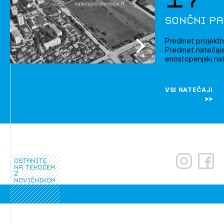
Sončni pa
Predmet projektn
Predmet natečaja:
enostopenjski nat
VSI NATEČAJI
ostanite
na tekočem
z
novičnikom