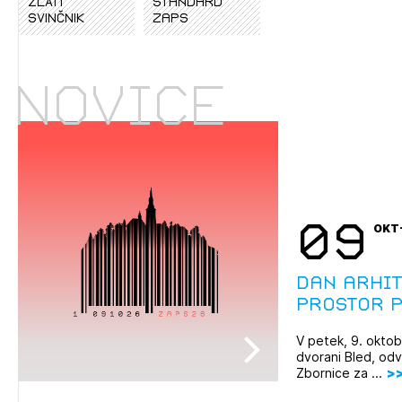
ZLATI
standard
SVINČNIK
zaps
Novice
09
OKT
Dan arhit
Prostor p
V petek, 9. oktob
dvorani Bled, odv
Zbornice za ...