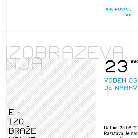
VSE NOVICE
Izobraževa
nja
23
AV
Voden og
Je narav
e -
izo
Datum: 23.08. 2
braže
Razstava Je nar