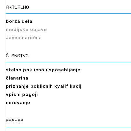
aktualno
borza dela
medijske objave
Javna naročila
članstvo
stalno poklicno usposabljanje
članarina
priznanje poklicnih kvalifikacij
vpisni pogoji
mirovanje
praksa