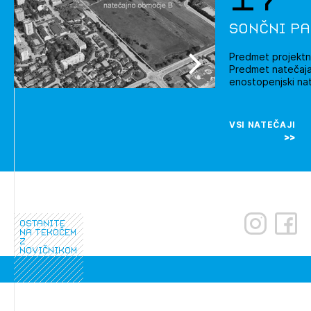
Sončni pa
Predmet projektn
Predmet natečaja:
enostopenjski nat
VSI NATEČAJI
ostanite
na tekočem
z
novičnikom