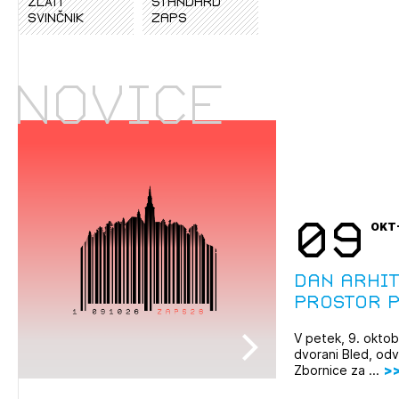
ZLATI
standard
SVINČNIK
zaps
Novice
09
OKT
Dan arhit
Prostor p
V petek, 9. oktob
dvorani Bled, odv
Zbornice za ...