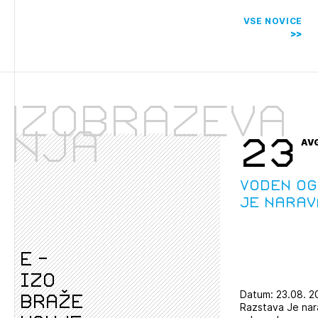
VSE NOVICE
Izobraževa
nja
23
AV
Voden og
Je narav
e -
izo
Datum: 23.08. 2
braže
Razstava Je nar