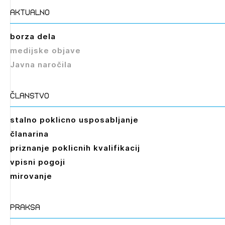
aktualno
borza dela
medijske objave
Javna naročila
članstvo
stalno poklicno usposabljanje
članarina
priznanje poklicnih kvalifikacij
vpisni pogoji
mirovanje
praksa