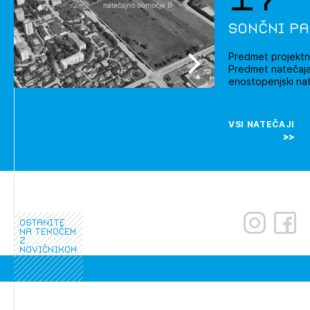
Sončni pa
Predmet projektn
Predmet natečaja:
enostopenjski nat
VSI NATEČAJI
ostanite
na tekočem
z
novičnikom