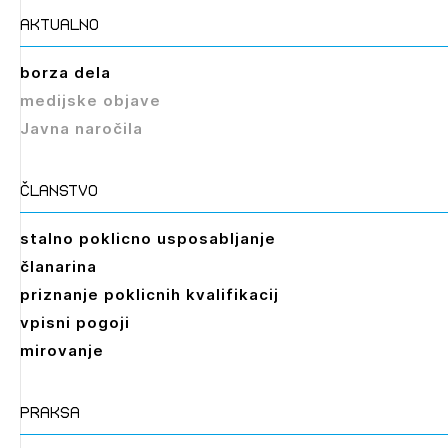
aktualno
borza dela
medijske objave
Javna naročila
članstvo
stalno poklicno usposabljanje
članarina
priznanje poklicnih kvalifikacij
vpisni pogoji
mirovanje
praksa