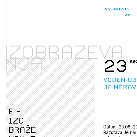
VSE NOVICE
Izobraževa
nja
23
AV
Voden og
Je narav
e -
izo
Datum: 23.08. 2
braže
Razstava Je nar