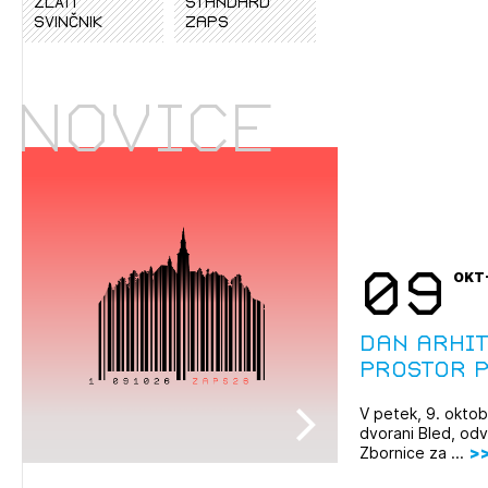
ZLATI
standard
SVINČNIK
zaps
Novice
09
OKT
Dan arhit
Prostor p
V petek, 9. oktob
dvorani Bled, odv
Zbornice za ...