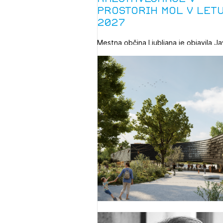
prostorih MOL v let
2027
Mestna občina Ljubljana je objavila Ja
razpis za izbor razstavnih projektov 
predstavitev ...