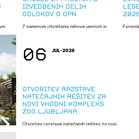
u
izvedbenih delih
les
odlokov o OPN
202
vni
Z namenom izboljšanja njihove jasnosti in
Evropsk
za
uporabnosti je MOP naročil analizo
WoodPoP
tekstualnih ...
najboljš
06
JUL-2026
Otvoritev razstave
natečajnih rešitev za
novi vhodni kompleks
ZOO Ljubljana
Otvoritev razstave natečajnih rešitev za novi
vhodni kompleks ZOO Ljubljana bo v sredo,
15. ...