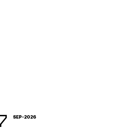
obraževanja (razogljičenje v
ištvu, nova tehnologija gradnje ...
7
SEP-2026