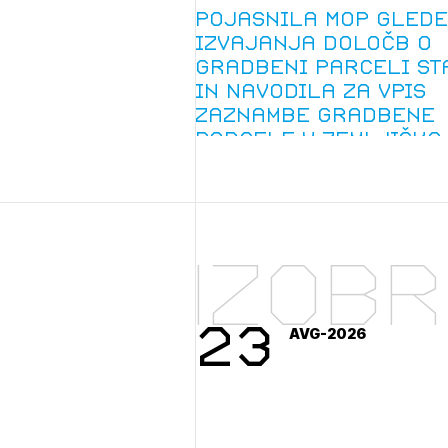
Prij
Pojasnila MOP glede
izvajanja določb o
gradbeni parceli st
in Navodila za vpis
zaznambe gradbene
parcele v zemljiško
knjigo
PRI
Izob
23
AVG-2026