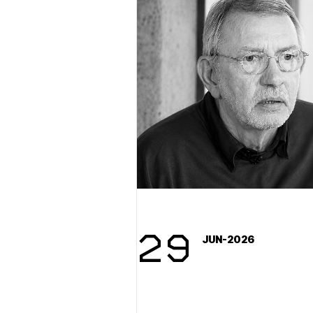
1/
29
Pr
JUN-2026
1/
Osta
Po
Ozna
Novi