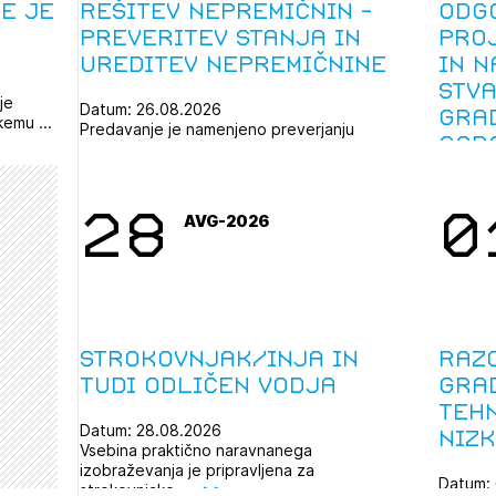
e Je
Rešitev nepremičnin -
Odg
Preveritev stanja in
pro
ureditev nepremičnine
in 
stv
je
Datum: 26.08.2026
gra
emu ...
Predavanje je namenjeno preverjanju
gar
nepremičnin, to je zemljišč namenjenih ...
inš
za 
28
0
AVG-2026
Strokovnjak/inja in
Raz
tudi odličen vodja
gra
teh
Datum: 28.08.2026
niz
Vsebina praktično naravnanega
izobraževanja je pripravljena za
Datum:
strokovnjake, ...