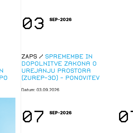
Tema iz
gradben
03
SEP-2026
ZAPS /
Spremembe in
dopolnitve Zakona o
n
urejanju prostora
po
(ZUreP-3D) - PONOVITEV
Datum: 03.09.2026
Državni zbor RS je sprejel spremembo in
dopolnitev ZUreP-3 (ZUrep-3D, ...
07
0
SEP-2026