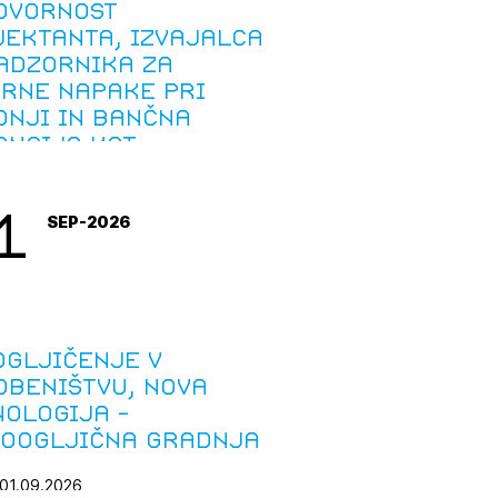
ovornost
jektanta, izvajalca
nadzornika za
arne napake pri
dnji in bančna
ancija kot
trument zavarovanja
jamčevanje
1
SEP-2026
ogljičenje v
dbeništvu, nova
nologija -
koogljična gradnja
 01.09.2026