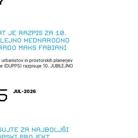
t je razpis za 10.
ilejno mednarodno
rado Maks Fabiani
 urbanistov in prostorskih planerjev
je (DUPPS) razpisuje 10. JUBILEJNO
ODNO ...
5
JUL-2026
sujte za najboljši
opski projekt