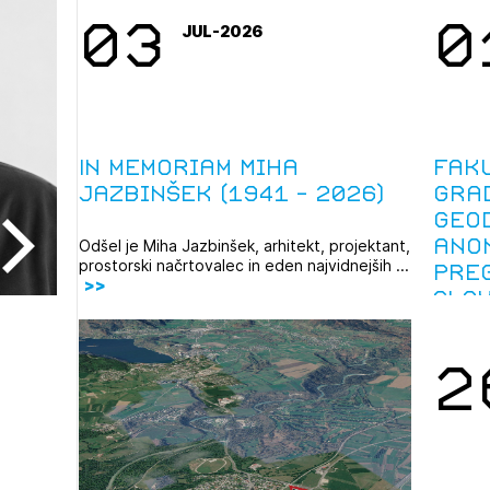
03
0
JUL-2026
In memoriam Miha
Fak
Jazbinšek (1941 – 2026)
gra
geod
ano
Odšel je Miha Jazbinšek, arhitekt, projektant,
prostorski načrtovalec in eden najvidnejših ...
pre
Slov
2
2
ijava na novičnik
1
nite na tekočem z novicami in se naročite na Novičnike.
zdravljeni
Izbrana vsebina je namenjena le ZAPS registriranim
čite svojo izbiro.
uporabnikom. Da lahko do nje dostopate, se je
čnike vam bomo pošiljali na vaš elektronski naslov.
potrebno prijaviti.