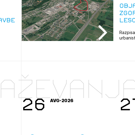
avite se s svojim ZAPS uporabniškim imenom in geslom.
Obj
Zgo
PRIJAVITE SE
REGISTRIRA
Mesečni novičnik
avbe
Les
Novičnik izobraževanj
Razpisan
Novičnik natečajev
urbanis
POZABLJENO G
najprime
Tedenski novičnik javnih naročil
JAVITE SE
REGISTRIRAJT
Dnevne medijske objave
NAPREJ
raževanj
26
2
AVG-2026