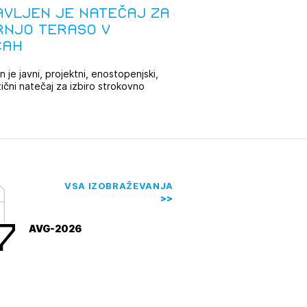
avljen je natečaj za
rnjo teraso v
JTE SE
cah
 je javni, projektni, enostopenjski,
tični natečaj za izbiro strokovno
ESLO
rnejše ...
E SE
a
VSA IZOBRAŽEVANJA
7
AVG-2026