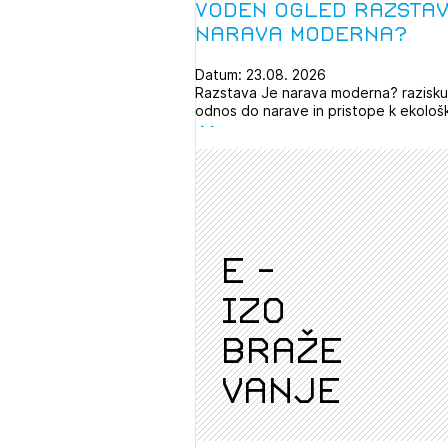
Voden ogled razstav
narava moderna?
Datum: 23.08. 2026
Razstava Je narava moderna? razisku
odnos do narave in pristope k ekološk
e -
izo
braže
vanje