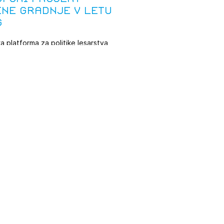
ene gradnje v letu
6
a platforma za politike lesarstva
 je odprla javno glasovanje za
i evropski ...