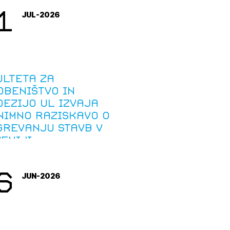
1
JUL-2026
ulteta za
dbeništvo in
ezijo UL izvaja
nimno raziskavo o
grevanju stavb v
eniji
6
JUN-2026