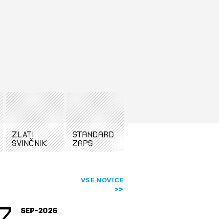
odnebne
konkurenčne
omena. Vloga
nizirala
tiranje
na, zato mora
vna pomoč
estitorje
ki
sti
ZLATI
standard
SVINČNIK
zaps
VSE NOVICE
7
SEP-2026