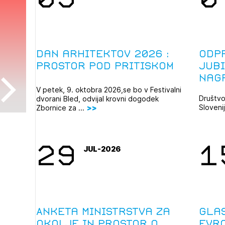
Dan arhitektov 2026 :
Odpr
Prostor pod pritiskom
jub
nag
V petek, 9. oktobra 2026,se bo v Festivalni
Društvo
dvorani Bled, odvijal krovni dogodek
Sloveni
Zbornice za ...
MEDNAR
29
1
JUL-2026
Anketa Ministrstva za
Gla
okolje in prostor o
evr