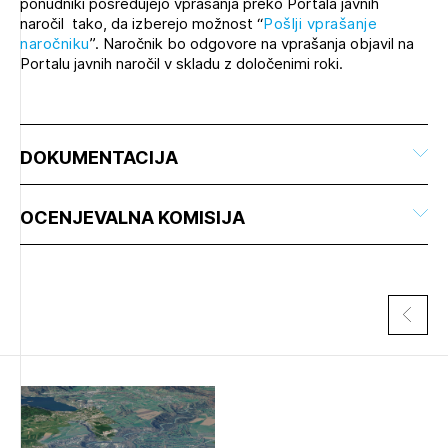
ponudniki posredujejo vprašanja preko Portala javnih
naročil tako, da izberejo možnost “
Pošlji vprašanje
naročniku
”. Naročnik bo odgovore na vprašanja objavil na
Portalu javnih naročil v skladu z določenimi roki.
DOKUMENTACIJA
OCENJEVALNA KOMISIJA
Izbrana vsebina je namenjena le ZAPS
registriranim uporabnikom. Da lahko do nje
dostopate, se je potrebno prijaviti.
PRIJAVITE SE
REGISTRIRAJTE SE