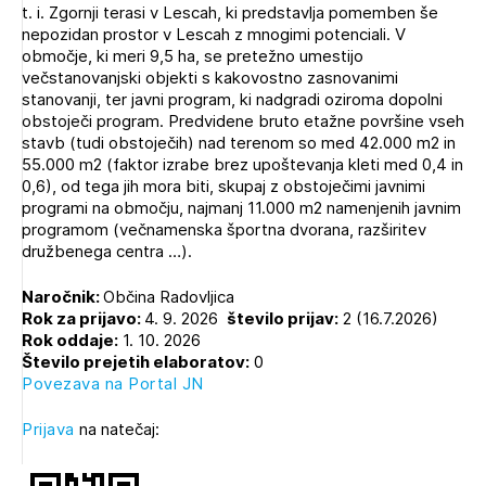
t. i. Zgornji terasi v Lescah, ki predstavlja pomemben še
Novičnik natečajev
nepozidan prostor v Lescah z mnogimi potenciali. V
PRIJAVITE SE
Tedenski novičnik javnih naročil
območje, ki meri 9,5 ha, se pretežno umestijo
večstanovanjski objekti s kakovostno zasnovanimi
Dnevne medijske objave
POZABLJENO GESLO
stanovanji, ter javni program, ki nadgradi oziroma dopolni
obstoječi program. Predvidene bruto etažne površine vseh
REGISTRIRAJTE SE
stavb (tudi obstoječih) nad terenom so med 42.000 m2 in
55.000 m2 (faktor izrabe brez upoštevanja kleti med 0,4 in
0,6), od tega jih mora biti, skupaj z obstoječimi javnimi
programi na območju, najmanj 11.000 m2 namenjenih javnim
NAPREJ
programom (večnamenska športna dvorana, razširitev
družbenega centra …).
Naročnik:
Občina Radovljica
Rok za prijavo:
4. 9. 2026
število prijav:
2 (16.7.2026)
Rok oddaje:
1. 10. 2026
Število prejetih elaboratov:
0
Povezava na Portal JN
Prijava
na natečaj: