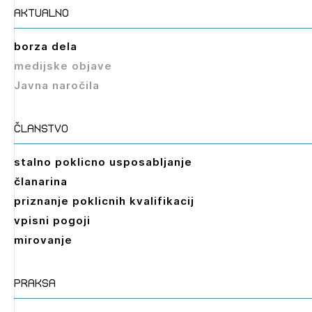
aktualno
borza dela
medijske objave
Javna naročila
članstvo
stalno poklicno usposabljanje
članarina
priznanje poklicnih kvalifikacij
vpisni pogoji
mirovanje
praksa