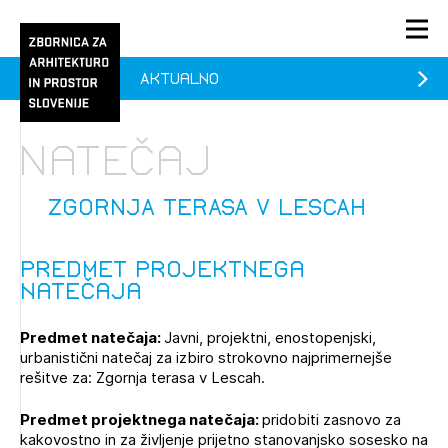
Aktualno
PRIJAVA
KONTAKT
Natečaj
1/1
1/1
1/2
Aktualno
Pozdravljeni
prijava
Prijava na novičnik
ZGORNJA TERASA V LESCAH
Članstvo
Predmet projektnega
Prijavite se s svojim ZAPS uporabniškim imenom in geslom.
Ostanite na tekočem z novicami in se naročite na
Praksa
natečaja
Novičnike. Označite svojo izbiro.
Novičnike vam bomo pošiljali na vaš elektronski naslov.
O ZAPS
Predmet natečaja:
Javni, projektni, enostopenjski,
urbanistični natečaj za izbiro strokovno najprimernejše
rešitve za: Zgornja terasa v Lescah.
Mesečni novičnik
Predmet projektnega natečaja:
pridobiti zasnovo za
Novičnik izobraževanj
kakovostno in za življenje prijetno stanovanjsko sosesko na
PRIJAVITE SE