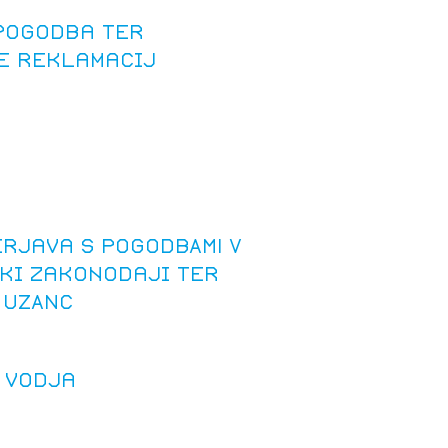
pogodba ter
e reklamacij
erjava s POGODBAMI V
ki zakonodaji ter
 UZANC
 vodja