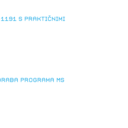
tiranje
 1191 s praktičnimi
vna pomoč
estitorje
ki
sti
oraba programa MS