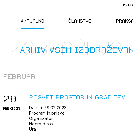
PRIJ
Aktualno
Članstvo
Praks
izobraževa
Novice
Člani ZAPS
Standa
Arhiv vseh izobraževa
Natečaji
Kandidati za
Pravil
člane
Februar
Izobraževanja
Zakon
Kandidati za
izpit
28
Posvet PROSTOR IN GRADITEV
Dogodki
Opravl
dejavn
Datum: 28.02.2023
FEB-2023
Program in prijave
Organizator
Nebra d.o.o.
Sklepa
Ura