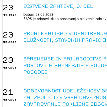
23
Bistvene zahteve, 3. del
Datum: 23.02.2023
FEB-2023
ZAPS je pripravil sklop predavanj o bistvenih zahtev
23
Problematika evidentiranja
služnosti, stavbnih pravic 
FEB-2023
23
Spremembe in prilagoditve 
poslovnih razmerjih s poud
FEB-2023
pogodbi
21
Odgovornost udeležencev gr
za izpolnitev vseh obveznos
FEB-2023
zavarovanje poklicne odgo