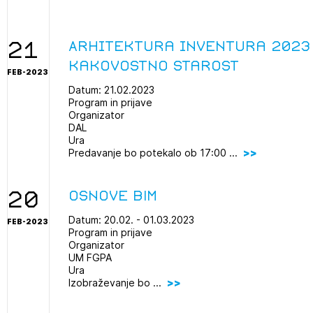
21
Arhitektura inventura 2023
kakovostno starost
FEB-2023
Datum: 21.02.2023
Program in prijave
Organizator
DAL
Ura
Predavanje bo potekalo ob 17:00 ...
20
Osnove BIM
2
Datum: 20.02. - 01.03.2023
FEB-2023
Program in prijave
ijava na novičnik
Organizator
1
UM FGPA
nite na tekočem z novicami in se naročite na Novičnike.
Ura
zdravljeni
Izbrana vsebina je namenjena le ZAPS registriranim
čite svojo izbiro.
Izobraževanje bo ...
uporabnikom. Da lahko do nje dostopate, se je
čnike vam bomo pošiljali na vaš elektronski naslov.
potrebno prijaviti.