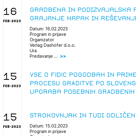
16
Gradbena in podizvajalska 
grajanje napak in reševanj
FEB-2023
Datum: 16.02.2023
Program in prijave
Organizator
Verlag Dashöfer d.o.o.
Ura
Predavanje ...
15
Vse o FIDIC pogodbah in prim
PROCESU GRADITVE po slovens
FEB-2023
uporaba POSEBNIH GRADBENIH
15
Strokovnjak in tudi odličen
Datum: 15.02.2023
FEB-2023
Program in prijave