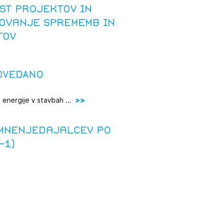
st projektov in
ovanje sprememb in
JTE SE
tov
ESLO
OVEDANO
E SE
 energije v stavbah ...
 mnenjedajalcev po
-1)