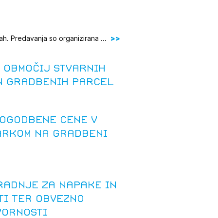
ah. Predavanja so organizirana ...
 območij stvarnih
in gradbenih parcel
pogodbene cene v
arkom na gradbeni
adnje za napake in
ti ter obvezno
vornosti