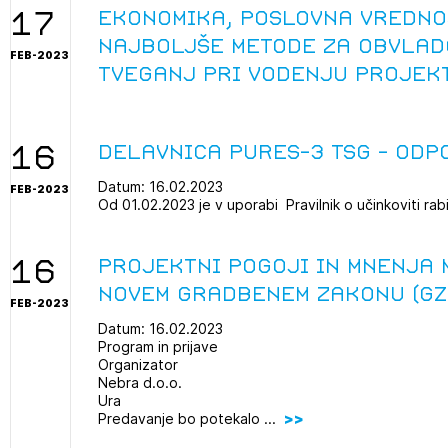
avite se s svojim ZAPS uporabniškim imenom in geslom.
17
Ekonomika, poslovna vredno
najboljše metode za obvlad
PRIJAVITE SE
REGISTRIRA
Mesečni novičnik
FEB-2023
tveganj pri vodenju projek
Novičnik izobraževanj
Novičnik natečajev
POZABLJENO G
16
Delavnica PURES-3 TSG - ODP
Tedenski novičnik javnih naročil
JAVITE SE
REGISTRIRAJT
Datum: 16.02.2023
Dnevne medijske objave
FEB-2023
Od 01.02.2023 je v uporabi Pravilnik o učinkoviti rabi
NAPREJ
16
Projektni pogoji in mnenja
novem gradbenem zakonu (GZ
FEB-2023
Datum: 16.02.2023
Program in prijave
Organizator
Nebra d.o.o.
Ura
Predavanje bo potekalo ...