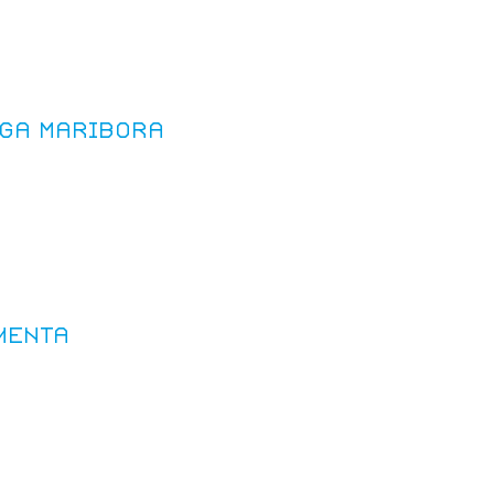
ega Maribora
menta