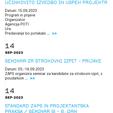
učinkovito izvedbo in uspeh projekta
Datum: 15.09.2023
Program in prijave
Organizator
Agencija POTI
Ura
Predavanje bo potekalo ...
14
SEP-2023
Seminar za strokovni izpit - PRIJAVE
Datum: 05.-14.09.2023
ZAPS organizira seminar za kandidate za strokovni izpit, s
poudarkom ...
14
Izbrana vsebina je namenjena le ZAPS
SEP-2023
registriranim uporabnikom. Da lahko do nje
STANDARD ZAPS IN PROJEKTANTSKA
dostopate, se je potrebno prijaviti.
PRAKSA / Seminar SI – 6. dan