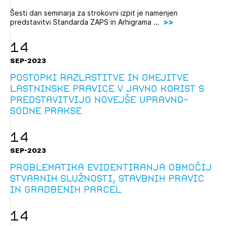
PRIJAVITE SE
REGISTRIRAJTE SE
Šesti dan seminarja za strokovni izpit je namenjen
predstavitvi Standarda ZAPS in Arhigrama ...
14
SEP-2023
Postopki razlastitve in omejitve
lastninske pravice v javno korist s
predstavitvijo novejše upravno-
sodne prakse
14
SEP-2023
Problematika evidentiranja območij
stvarnih služnosti, stavbnih pravic
in gradbenih parcel
14