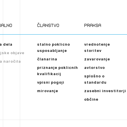
Novičnik natečajev
POZABLJENO G
Tedenski novičnik javnih naročil
JAVITE SE
REGISTRIRAJT
ualno
članstvo
praksa
Dnevne medijske objave
NAPREJ
a dela
stalno poklicno
vrednotenje
usposabljanje
storitev
jske objave
članarina
zavarovanje
a naročila
priznanje poklicnih
avtorstvo
kvalifikacij
splošno o
vpisni pogoji
standardu
mirovanje
zasebni investitorji
občine