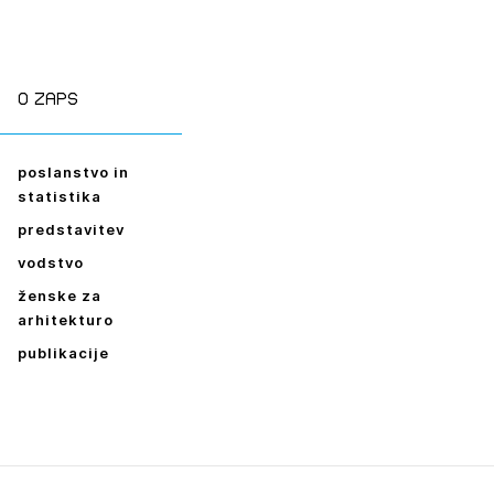
ESLO
E SE
O zaps
poslanstvo in
statistika
predstavitev
vodstvo
ženske za
arhitekturo
publikacije
Leto
2026,
2025,
2024,
2023,
2022,
2021,
2020,