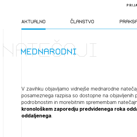
PRIJ
Aktualno
Članstvo
Praks
natečaji
Novice
Člani ZAPS
Standa
mednarodni
Natečaji
Kandidati za
Pravil
člane
Izobraževanja
Zakon
V zavihku objavljamo vidnejše mednarodne natečaj
Kandidati za
posameznega razpisa so dostopne na objavljenih p
izpit
podrobnostim in morebitnim spremembam natečajn
Dogodki
Opravl
kronološkem zaporedju predvidenega roka oddaje
dejavn
oddaljenega
.
Sklepa