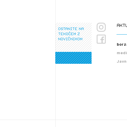
PRI
akt
ostanite na
tekočem z
novičnikom
borz
medi
Javn