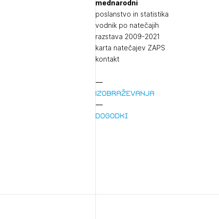
mednarodni
poslanstvo in statistika
vodnik po natečajih
razstava 2009-2021
karta natečajev ZAPS
kontakt
Izobraževanja
1/
Dogodki
Pr
1/
Osta
Po
Ozna
Novi
Prij