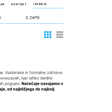
ISKANJE
AVA
KONTAKT
a
O ZAPS
Thumbnail View
List View
rd ZAPS
Predstavitev
a stroke
Ekipa
odaja
Zlati svinčnik
e. Vsebinske in formalne zahteve
ovezavah, kjer lahko sledite
ih pogojev.
Natečaje navajamo v
janje
Projekti
, od najbližjega do najbolj
osti
Knjižnica
nje poslov
dokumentov