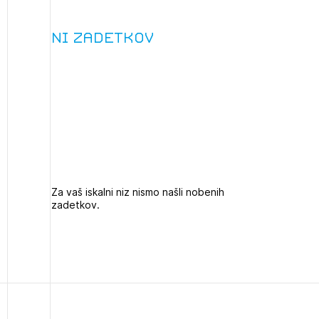
projek
Ni zadetkov
Stroko
Za inv
2
Občins
ijava na novičnik
urbani
Za vaš iskalni niz nismo našli nobenih
1
zadetkov.
nite na tekočem z novicami in se naročite na Novičnike.
zdravljeni
Izbrana vsebina je namenjena le ZAPS registriranim
čite svojo izbiro.
uporabnikom. Da lahko do nje dostopate, se je
čnike vam bomo pošiljali na vaš elektronski naslov.
potrebno prijaviti.
avite se s svojim ZAPS uporabniškim imenom in geslom.
PRIJAVITE SE
REGISTRIRA
Mesečni novičnik
Novičnik izobraževanj