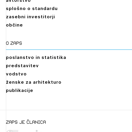
avtorstvo
splošno o standardu
zasebni investitorji
občine
O zaps
poslanstvo in statistika
predstavitev
vodstvo
ženske za arhitekturo
publikacije
Leto
2026,
2025,
2024,
2023,
2022,
2021,
2020,
zaps je članica
2019