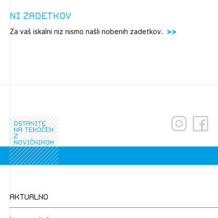
Novičnik natečajev
Ni zadetkov
Tedenski novičnik javnih naročil
Za vaš iskalni niz nismo našli nobenih zadetkov.
Dnevne medijske objave
POZABLJENO GESLO
REGISTRIRAJTE SE
NAPREJ
ostanite
na tekočem
z
novičnikom
aktualno