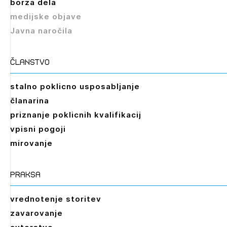
borza dela
medijske objave
Izbrana vsebina je namenjena le ZAPS
Javna naročila
registriranim uporabnikom. Da lahko do nje
dostopate, se je potrebno prijaviti.
članstvo
PRIJAVITE SE
REGISTRIRAJTE SE
stalno poklicno usposabljanje
članarina
priznanje poklicnih kvalifikacij
vpisni pogoji
mirovanje
praksa
vrednotenje storitev
zavarovanje