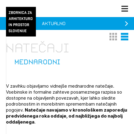
Aktualno
PRIJAVA
Thumbnail 
List V
KONTAKT
natečaji
1/1
1/2
Aktualno
Pozdravljeni
Prijava na novičnik
mednarodni
Članstvo
Prijavite se s svojim ZAPS uporabniškim imenom in geslom.
Ostanite na tekočem z novicami in se naročite na
Praksa
V zavihku objavljamo vidnejše mednarodne natečaje.
Novičnike. Označite svojo izbiro.
Vsebinske in formalne zahteve posameznega razpisa so
Novičnike vam bomo pošiljali na vaš elektronski naslov.
O ZAPS
dostopne na objavljenih povezavah, kjer lahko sledite
podrobnostim in morebitnim spremembam natečajnih
pogojev.
Natečaje navajamo v kronološkem zaporedju
predvidenega roka oddaje, od najbližjega do najbolj
Mesečni novičnik
oddaljenega
.
Novičnik izobraževanj
PRIJAVITE SE