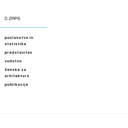
ESLO
E SE
O zaps
poslanstvo in
statistika
predstavitev
vodstvo
ženske za
arhitekturo
publikacije
Leto
2026,
2025,
2024,
2023,
2022,
2021,
2020,
2019