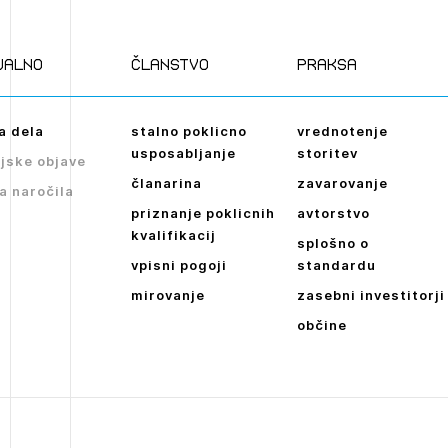
Novičnik natečajev
POZABLJENO G
Tedenski novičnik javnih naročil
JAVITE SE
REGISTRIRAJT
ualno
članstvo
praksa
Dnevne medijske objave
NAPREJ
a dela
stalno poklicno
vrednotenje
usposabljanje
storitev
jske objave
članarina
zavarovanje
a naročila
priznanje poklicnih
avtorstvo
kvalifikacij
splošno o
vpisni pogoji
standardu
mirovanje
zasebni investitorji
občine