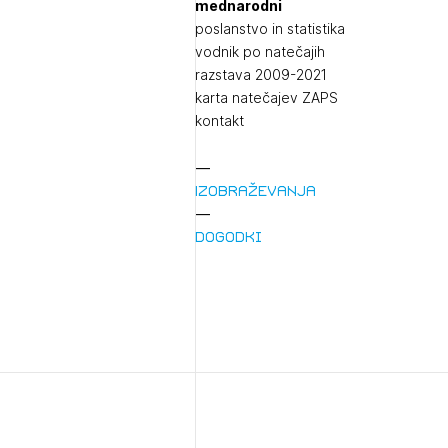
mednarodni
poslanstvo in statistika
vodnik po natečajih
razstava 2009-2021
karta natečajev ZAPS
kontakt
Izobraževanja
1/
Pr
Dogodki
1/
Osta
Po
Ozna
Novi
Prij