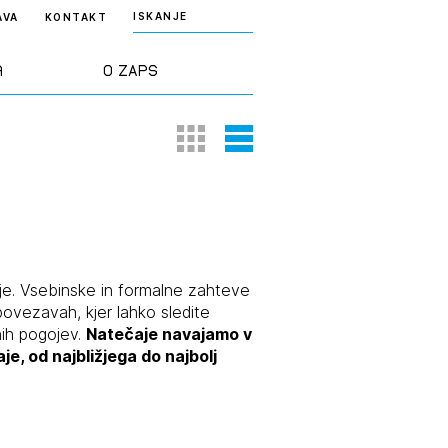
ISKANJE
AVA
KONTAKT
a
O ZAPS
Thumbnail View
List View
rd ZAPS
Predstavitev
a stroke
Ekipa
odaja
Zlati svinčnik
e. Vsebinske in formalne zahteve
ovezavah, kjer lahko sledite
ih pogojev.
Natečaje navajamo v
janje
Projekti
, od najbližjega do najbolj
osti
Knjižnica
nje poslov
dokumentov