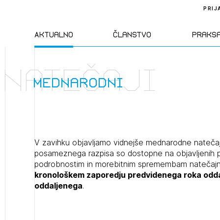
PRIJ
Aktualno
Članstvo
Praks
natečaji
Novice
Člani ZAPS
Standa
mednarodni
Natečaji
Kandidati za
Pravil
člane
Izobraževanja
Zakon
V zavihku objavljamo vidnejše mednarodne natečaj
Kandidati za
posameznega razpisa so dostopne na objavljenih p
izpit
podrobnostim in morebitnim spremembam natečajn
Dogodki
Opravl
kronološkem zaporedju predvidenega roka oddaje
dejavn
oddaljenega
.
Sklepa