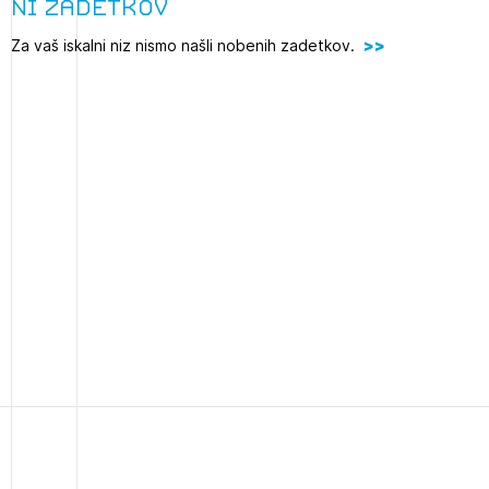
Ni zadetkov
projek
Za vaš iskalni niz nismo našli nobenih zadetkov.
Stroko
Za inv
2
Občins
ijava na novičnik
urbani
1
nite na tekočem z novicami in se naročite na Novičnike.
zdravljeni
Izbrana vsebina je namenjena le ZAPS registriranim
čite svojo izbiro.
uporabnikom. Da lahko do nje dostopate, se je
čnike vam bomo pošiljali na vaš elektronski naslov.
potrebno prijaviti.
avite se s svojim ZAPS uporabniškim imenom in geslom.
PRIJAVITE SE
REGISTRIRA
Mesečni novičnik
Novičnik izobraževanj