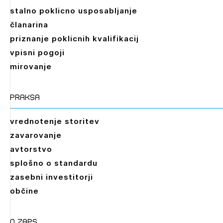
stalno poklicno usposabljanje
članarina
priznanje poklicnih kvalifikacij
vpisni pogoji
mirovanje
praksa
vrednotenje storitev
zavarovanje
avtorstvo
splošno o standardu
zasebni investitorji
občine
O zaps