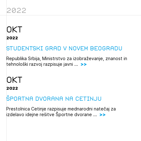
Novičnik natečajev
2022
Tedenski novičnik javnih naročil
Dnevne medijske objave
POZABLJENO GESLO
OKT
2022
REGISTRIRAJTE SE
Studentski grad v Novem Beogradu
Republika Srbija, Ministrstvo za izobraževanje, znanost in
NAPREJ
tehnološki razvoj razpisuje javni ...
OKT
2022
Športna dvorana na Cetinju
Prestolnica Cetinje razpisuje mednarodni natečaj za
izdelavo idejne rešitve Športne dvorane ...