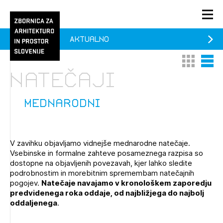
Aktualno
PRIJAVA
Thumbnail 
List V
KONTAKT
natečaji
1/1
1/2
Aktualno
Pozdravljeni
Prijava na novičnik
mednarodni
Članstvo
Prijavite se s svojim ZAPS uporabniškim imenom in geslom.
Ostanite na tekočem z novicami in se naročite na
Praksa
V zavihku objavljamo vidnejše mednarodne natečaje.
Novičnike. Označite svojo izbiro.
Vsebinske in formalne zahteve posameznega razpisa so
Novičnike vam bomo pošiljali na vaš elektronski naslov.
O ZAPS
dostopne na objavljenih povezavah, kjer lahko sledite
podrobnostim in morebitnim spremembam natečajnih
pogojev.
Natečaje navajamo v kronološkem zaporedju
predvidenega roka oddaje, od najbližjega do najbolj
Mesečni novičnik
oddaljenega
.
Novičnik izobraževanj
PRIJAVITE SE