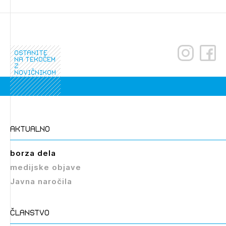
ostanite
na tekočem
z
novičnikom
Izbrana vsebina je namenjena le ZAPS
registriranim uporabnikom. Da lahko do nje
dostopate, se je potrebno prijaviti.
aktualno
PRIJAVITE SE
REGISTRIRAJTE SE
borza dela
medijske objave
Javna naročila
članstvo