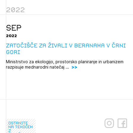
Novičnik natečajev
2022
Tedenski novičnik javnih naročil
Dnevne medijske objave
POZABLJENO GESLO
SEP
2022
REGISTRIRAJTE SE
Zatočišče za živali v Beranama v Črni
Gori
NAPREJ
Ministrstvo za ekologijo, prostorsko planiranje in urbanizem
razpisuje mednarodni natečaj ...
ostanite
na tekočem
z