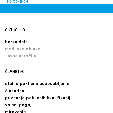
novičnikom
aktualno
Izbrana vsebina je namenjena le ZAPS
registriranim uporabnikom. Da lahko do nje
borza dela
dostopate, se je potrebno prijaviti.
medijske objave
PRIJAVITE SE
REGISTRIRAJTE SE
Javna naročila
članstvo
stalno poklicno usposabljanje
članarina
priznanje poklicnih kvalifikacij
vpisni pogoji
mirovanje