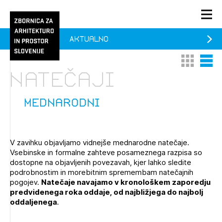
Aktualno
PRIJAVA
Thumbnail 
List V
KONTAKT
natečaji
1/1
1/2
Aktualno
Pozdravljeni
Prijava na novičnik
mednarodni
Članstvo
Prijavite se s svojim ZAPS uporabniškim imenom in geslom.
Ostanite na tekočem z novicami in se naročite na
Praksa
V zavihku objavljamo vidnejše mednarodne natečaje.
Novičnike. Označite svojo izbiro.
Vsebinske in formalne zahteve posameznega razpisa so
Novičnike vam bomo pošiljali na vaš elektronski naslov.
O ZAPS
dostopne na objavljenih povezavah, kjer lahko sledite
podrobnostim in morebitnim spremembam natečajnih
pogojev.
Natečaje navajamo v kronološkem zaporedju
predvidenega roka oddaje, od najbližjega do najbolj
Mesečni novičnik
oddaljenega
.
Novičnik izobraževanj
PRIJAVITE SE