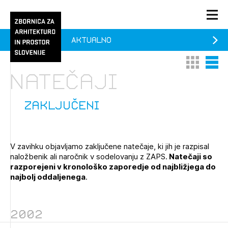
Aktualno
PRIJAVA
Thumbnail 
List V
KONTAKT
Natečaji
1/1
1/2
Aktualno
Pozdravljeni
Prijava na novičnik
zaključeni
Članstvo
Prijavite se s svojim ZAPS uporabniškim imenom in geslom.
Ostanite na tekočem z novicami in se naročite na
Praksa
V zavihku objavljamo zaključene natečaje, ki jih je razpisal
Novičnike. Označite svojo izbiro.
naložbenik ali naročnik v sodelovanju z ZAPS.
Natečaji so
Novičnike vam bomo pošiljali na vaš elektronski naslov.
O ZAPS
razporejeni v kronološko zaporedje od najbližjega do
najbolj oddaljenega
.
Mesečni novičnik
2002
Novičnik izobraževanj
PRIJAVITE SE