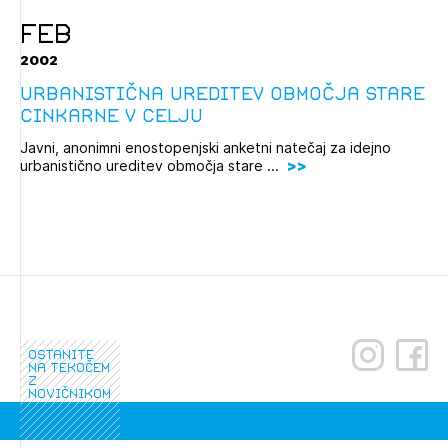
Novičnik natečajev
FEB
Tedenski novičnik javnih naročil
2002
Dnevne medijske objave
POZABLJENO GESLO
Urbanistična ureditev območja stare
cinkarne v Celju
REGISTRIRAJTE SE
Javni, anonimni enostopenjski anketni natečaj za idejno
urbanistično ureditev območja stare ...
NAPREJ
ostanite
na tekočem
z
novičnikom