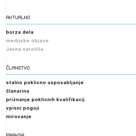
aktualno
Izbrana vsebina je namenjena le ZAPS
borza dela
registriranim uporabnikom. Da lahko do nje
medijske objave
dostopate, se je potrebno prijaviti.
Javna naročila
PRIJAVITE SE
REGISTRIRAJTE SE
članstvo
stalno poklicno usposabljanje
članarina
priznanje poklicnih kvalifikacij
vpisni pogoji
mirovanje
praksa